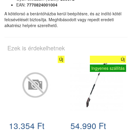
EAN:
7770824001004
A kötélorsó a berántóházba kerül beépítésre, és az indító kötél
felcsévélését biztosítja. Meghibásodott vagy repedt eredeti
alkatrész helyére szerelhető.
Ezek is érdekelhetnek
Új
Új
Ingyenes szállítás
13.354 Ft
54.990 Ft