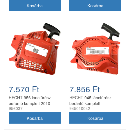
7.570 Ft
7.856 Ft
HECHT 956 láncfűrész
HECHT 945 láncfűrész
berántó komplett 2010-
berántó komplett
956037
945010042
2021 956037
945010042