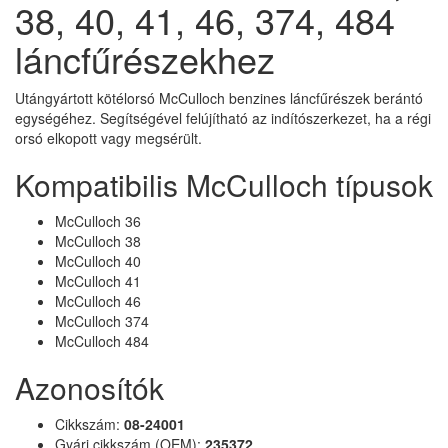
38, 40, 41, 46, 374, 484
láncfűrészekhez
Utángyártott kötélorsó McCulloch benzines láncfűrészek berántó
egységéhez. Segítségével felújítható az indítószerkezet, ha a régi
orsó elkopott vagy megsérült.
Kompatibilis McCulloch típusok
McCulloch 36
McCulloch 38
McCulloch 40
McCulloch 41
McCulloch 46
McCulloch 374
McCulloch 484
Azonosítók
Cikkszám:
08-24001
Gyári cikkszám (OEM):
235372