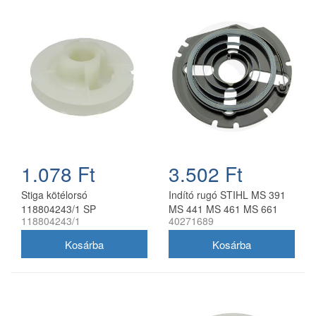
1.078 Ft
3.502 Ft
Stiga kötélorsó
Indító rugó STIHL MS 391
118804243/1 SP
MS 441 MS 461 MS 661
118804243/1
40271689
láncfűrészekhez
láncfűrészhez