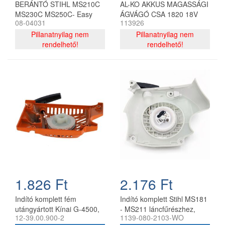
BERÁNTÓ STIHL MS210C
AL-KO AKKUS MAGASSÁGI
MS230C MS250C- Easy
ÁGVÁGÓ CSA 1820 18V
08-04031
113926
start FARMERTEC
Pillanatnyilag nem
Pillanatnyilag nem
rendelhető!
rendelhető!
1.826 Ft
2.176 Ft
Indító komplett fém
Indító komplett Stihl MS181
utángyártott Kínai G-4500,
- MS211 láncfűrészhez,
12-39.00.900-2
1139-080-2103-WO
G-5200 láncfűrészhez
utángyártott