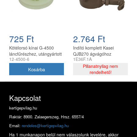
725 Ft
2.764 Ft
Kötélorsó kínai G-4500
Indító komplett Kasei
láncfűrészhez, utángyártott
QJB270 ágvágóhoz
12-4500-6
1E36F.1A
1E36F.1A
Pillanatnyilag nem
rendelhető!
Kapcsolat
kertigepvilag.hu
Raktár: 8900. Zalaegerszeg, Hrsz. 6557/4
Email:
rendeles@kertigepvilag.hu
Ha 1 munkanapon belül nem válaszolunk levelére, akkor