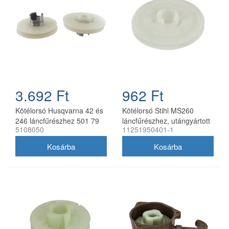
3.692 Ft
962 Ft
Kötélorsó Husqvarna 42 és
Kötélorsó Stihl MS260
246 láncfűrészhez 501 79
láncfűrészhez, utángyártott
5108050
11251950401-1
44-01