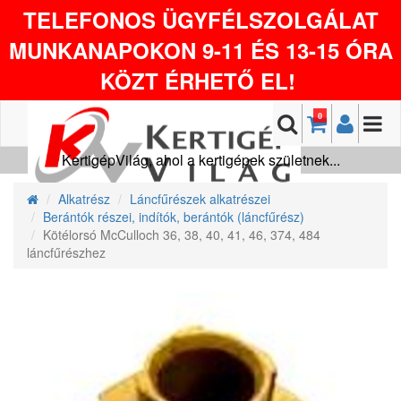
TELEFONOS ÜGYFÉLSZOLGÁLAT
MUNKANAPOKON 9-11 ÉS 13-15 ÓRA
KÖZT ÉRHETŐ EL!
0
KertigépVilág, ahol a kertigépek születnek...
Alkatrész
Láncfűrészek alkatrészei
Berántók részei, indítók, berántók (láncfűrész)
Kötélorsó McCulloch 36, 38, 40, 41, 46, 374, 484
láncfűrészhez