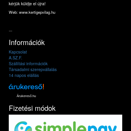
kérjük küldje el újra!
Web: www.kertigepvilag.hu
...
Információk
Kapcsolat
A.SZ.F.
Szállítási információk
Társadalmi szerepvállalás
14 napos elállás
Árukereső.hu
Fizetési módok