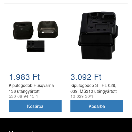
1.983 Ft
3.092 Ft
Kipufogódob Husqvarna
Kipufogódob STIHL 029,
136 utángyártott
039, MS310 utángyártott
530-06-94-15-1
12-029-30/1