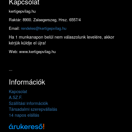
Kapcsolat
kertigepvilag.hu
Raktár: 8900. Zalaegerszeg, Hrsz. 6557/4
Email:
rendeles@kertigepvilag.hu
Ha 1 munkanapon belül nem válaszolunk levelére, akkor
kérjük küldje el újra!
Web: www.kertigepvilag.hu
...
Információk
Kapcsolat
A.SZ.F.
Szállítási információk
Társadalmi szerepvállalás
14 napos elállás