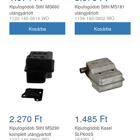
Kipufogódob Stihl MS660
Kipufogódob Stihl MS181
utángyártott
utángyártott
1122-140-0614-WO
1139-140-0602-WO
2.270 Ft
1.485 Ft
Kipufogódob Stihl MS290
Kipufogódob Kasei
komplett utángyártott
SLP600S
1127-140-0601-WO
1E32FL,1