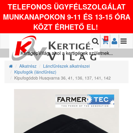
TELEFONOS ÜGYFÉLSZOLGÁLAT
MUNKANAPOKON 9-11 ÉS 13-15 ÓRA
KÖZT ÉRHETŐ EL!
0
KertigépVilág, ahol a kertigépek születnek...
Alkatrész
Láncfűrészek alkatrészei
Kipufogók (láncfűrész)
Kipufogódob Husqvarna 36, 41, 136, 137, 141, 142