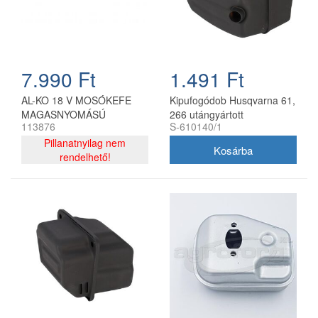
7.990 Ft
1.491 Ft
AL-KO 18 V MOSÓKEFE
Kipufogódob Husqvarna 61,
MAGASNYOMÁSÚ
266 utángyártott
113876
S-610140/1
MOSÓHOZ KIFUTÓ
TERMÉK
Pillanatnyilag nem
rendelhető!