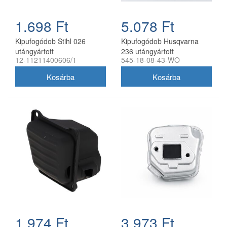
1.698 Ft
5.078 Ft
Kipufogódob Stihl 026
Kipufogódob Husqvarna
utángyártott
236 utángyártott
12-11211400606/1
545-18-08-43-WO
1.974 Ft
3.973 Ft