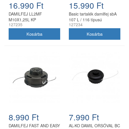
16.990 Ft
15.990 Ft
DAMILFEJ LL2MF
Basic tartalék damilfej sbA
M10X1,25L KP
107 L / 116 típusú
127235
127234
benzinmotoros fűkaszákhoz
8.990 Ft
7.990 Ft
DAMILFEJ FAST AND EASY
AL-KO DAMIL ORSÓVAL BC