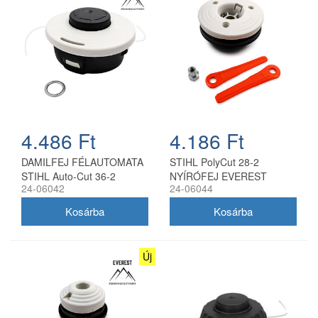
4.486 Ft
4.186 Ft
DAMILFEJ FÉLAUTOMATA
STIHL PolyCut 28-2
STIHL Auto-Cut 36-2
NYÍRÓFEJ EVEREST
24-06042
24-06044
10x1.0Z EVEREST
Új