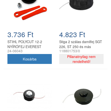
3.736 Ft
4.823 Ft
STIHL POLYCUT 12-2
Stiga 2 szálas damilfej SGT
NYÍRÓFEJ EVEREST
226, ST 250 és más
24-06043
118801753/0
modellekhez 118801753/0
Pillanatnyilag nem
rendelhető!