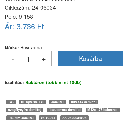
Cikkszám:
24-06034
Polc: 9-158
Ár:
3.736 Ft
Márka:
Husqvarna
Szállítás:
Raktáron (több mint 10db)
T45
Husqvarna T45
damilfej
fűkasza damilfej
szegélynyíró damilfej
félautomata damilfej
M12x1,75 balmenet
145 mm damilfej
24-06034
7772406034004