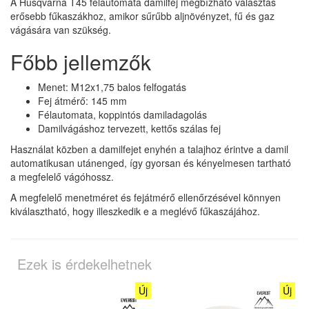
A Husqvarna T45 félautomata damilfej megbízható választás
erősebb fűkaszákhoz, amikor sűrűbb aljnövényzet, fű és gaz
vágására van szükség.
Főbb jellemzők
Menet: M12x1,75 balos felfogatás
Fej átmérő: 145 mm
Félautomata, koppintós damiladagolás
Damilvágáshoz tervezett, kettős szálas fej
Használat közben a damilfejet enyhén a talajhoz érintve a damil
automatikusan utánenged, így gyorsan és kényelmesen tartható
a megfelelő vágóhossz.
A megfelelő menetméret és fejátmérő ellenőrzésével könnyen
kiválasztható, hogy illeszkedik e a meglévő fűkaszájához.
Ezek is érdekelhetnek
Új
Új