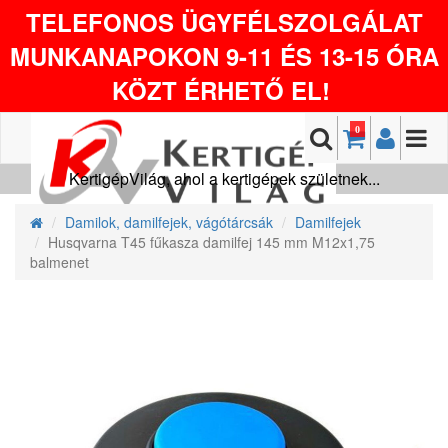
TELEFONOS ÜGYFÉLSZOLGÁLAT
MUNKANAPOKON 9-11 ÉS 13-15 ÓRA
KÖZT ÉRHETŐ EL!
0
KertigépVilág, ahol a kertigépek születnek...
Damilok, damilfejek, vágótárcsák
Damilfejek
Husqvarna T45 fűkasza damilfej 145 mm M12x1,75
balmenet