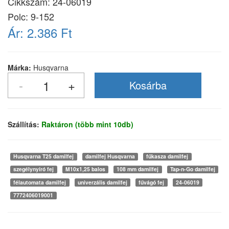
Cikkszám:
24-06019
Polc: 9-152
Ár:
2.386 Ft
Márka:
Husqvarna
Szállítás:
Raktáron (több mint 10db)
Husqvarna T25 damilfej
damilfej Husqvarna
fűkasza damilfej
szegélynyíró fej
M10x1,25 balos
108 mm damilfej
Tap-n-Go damilfej
félautomata damilfej
univerzális damilfej
fűvágó fej
24-06019
7772406019001