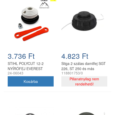
3.736 Ft
4.823 Ft
STIHL POLYCUT 12-2
Stiga 2 szálas damilfej SGT
NYÍRÓFEJ EVEREST
226, ST 250 és más
24-06043
118801753/0
modellekhez 118801753/0
Pillanatnyilag nem
rendelhető!