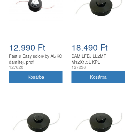
12.990 Ft
18.490 Ft
Fast & Easy solo® by AL-KO
DAMILFEJ LL2MF
damilfej, profi
M12X1,5L KPL
127620
127236