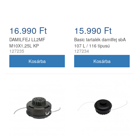
16.990 Ft
15.990 Ft
DAMILFEJ LL2MF
Basic tartalék damilfej sbA
M10X1,25L KP
107 L / 116 típusú
127235
127234
benzinmotoros fűkaszákhoz