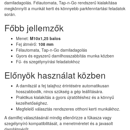
damiladagolás. Félautomata, Tap-n-Go rendszerű kialakítása
megkönnyíti a munkát kerti és könnyebb parkfenntartási feladatok
során.
Főbb jellemzők
Menet:
M10x1,25 balos
Fej átmérő:
108 mm
Félautomata, Tap-n-Go damiladagolás
Gyors és egyszerű damilhosszabbítás munka közben
Fű- és szegélynyírási feladatokhoz
Előnyök használat közben
A damilszál a fej talajhoz érintésére automatikusan
hosszabbodik, nincs szükség a gép leállítására.
Praktikus kialakítás a gyors újratöltéshez és a könnyű
kezelhetőséghez.
Megfelelő választás rendszeres otthoni kerti munkákhoz.
A damilfej választásánál mindig ellenőrizze a fűkasza vagy
szegélynyíró kompatibilitását, a menetméretet és a javasolt
damilátmérőt.