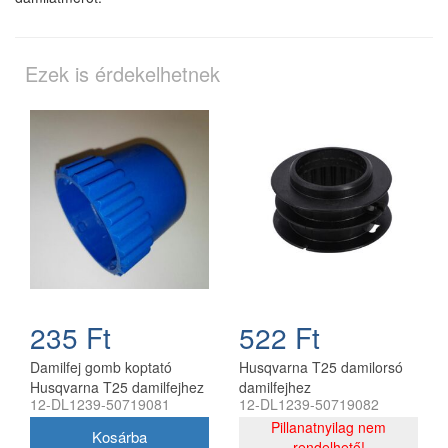
Ezek is érdekelhetnek
235 Ft
522 Ft
Damilfej gomb koptató
Husqvarna T25 damilorsó
Husqvarna T25 damilfejhez
damilfejhez
12-DL1239-50719081
12-DL1239-50719082
54 mm kék
Pillanatnyilag nem
rendelhető!