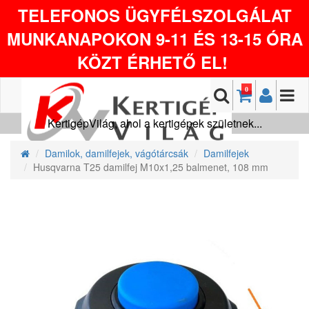
TELEFONOS ÜGYFÉLSZOLGÁLAT
MUNKANAPOKON 9-11 ÉS 13-15 ÓRA
KÖZT ÉRHETŐ EL!
0
KertigépVilág, ahol a kertigépek születnek...
Damilok, damilfejek, vágótárcsák
Damilfejek
Husqvarna T25 damilfej M10x1,25 balmenet, 108 mm