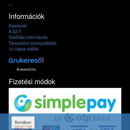
...
Információk
Kapcsolat
A.SZ.F.
Szállítási információk
Társadalmi szerepvállalás
14 napos elállás
Árukereső.hu
Fizetési módok
Rendben