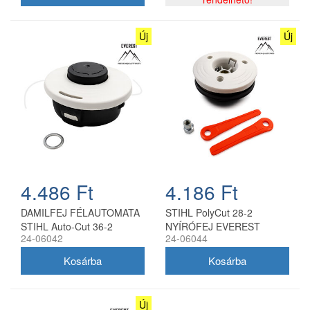
Új
Új
4.486 Ft
4.186 Ft
DAMILFEJ FÉLAUTOMATA
STIHL PolyCut 28-2
STIHL Auto-Cut 36-2
NYÍRÓFEJ EVEREST
24-06042
24-06044
10x1.0Z EVEREST
Új