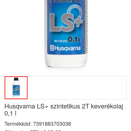
Husqvarna LS+ szintetikus 2T keverékolaj
0,1 l
Termékkód:
7391883703038