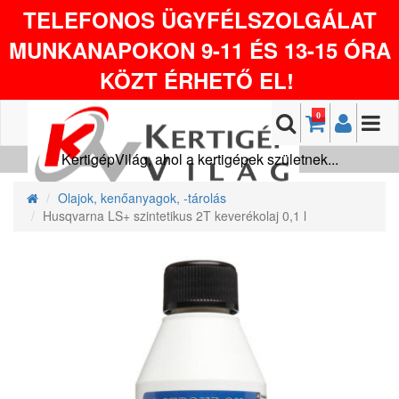
TELEFONOS ÜGYFÉLSZOLGÁLAT
MUNKANAPOKON 9-11 ÉS 13-15 ÓRA
KÖZT ÉRHETŐ EL!
0
KertigépVilág, ahol a kertigépek születnek...
Olajok, kenőanyagok, -tárolás
Husqvarna LS+ szintetikus 2T keverékolaj 0,1 l