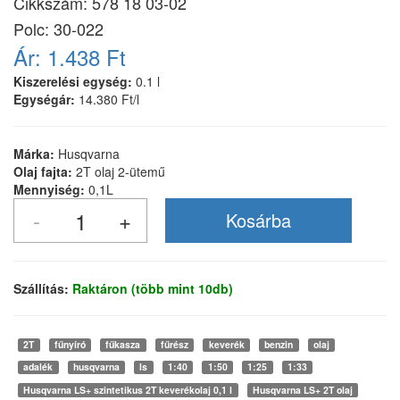
Cikkszám:
578 18 03-02
Polc: 30-022
Ár:
1.438 Ft
Kiszerelési egység:
0.1 l
Egységár:
14.380 Ft/l
Márka:
Husqvarna
Olaj fajta:
2T olaj 2-ütemű
Mennyiség:
0,1L
Szállítás:
Raktáron (több mint 10db)
2T
fűnyíró
fűkasza
fűrész
keverék
benzin
olaj
adalék
husqvarna
ls
1:40
1:50
1:25
1:33
Husqvarna LS+ szintetikus 2T keverékolaj 0,1 l
Husqvarna LS+ 2T olaj