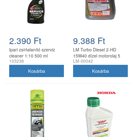
2.390 Ft
9.388 Ft
Ipari zsírtalanító szerviz
LM Turbo Diesel 2-HD
cleaner 1:10 500 ml
15W40 dízel motorolaj 5
103238
LM-00042
szórófejjel
liter