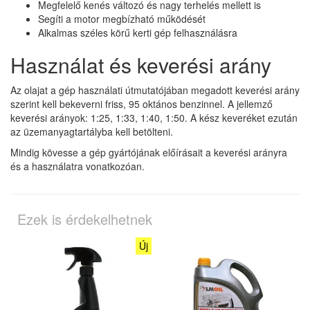
Megfelelő kenés változó és nagy terhelés mellett is
Segíti a motor megbízható működését
Alkalmas széles körű kerti gép felhasználásra
Használat és keverési arány
Az olajat a gép használati útmutatójában megadott keverési arány
szerint kell bekeverni friss, 95 oktános benzinnel. A jellemző
keverési arányok: 1:25, 1:33, 1:40, 1:50. A kész keveréket ezután
az üzemanyagtartályba kell betölteni.
Mindig kövesse a gép gyártójának előírásait a keverési arányra
és a használatra vonatkozóan.
Ezek is érdekelhetnek
Új