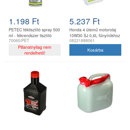
1.198 Ft
5.237 Ft
PETEC féktisztító spray 500
Honda 4 ütemű motorolaj
ml - fékrendszer tisztító
10W30 SJ 0,6L fűnyírókhoz
70060/PET
08221888061
aeroszol
Pillanatnyilag nem
rendelhető!