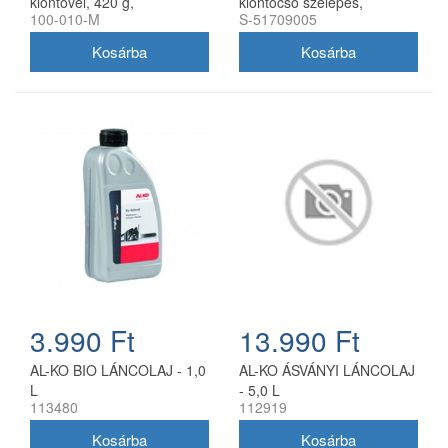
kiöntővel, 420 g,
kiöntőcső szelepes,
100-010-M
S-51709005
utángyártott
utángyártott
3.990 Ft
13.990 Ft
AL-KO BIO LÁNCOLAJ - 1,0
AL-KO ÁSVÁNYI LÁNCOLAJ
L
- 5,0 L
113480
112919