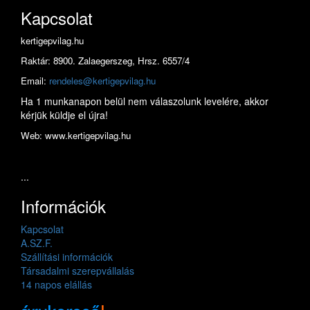
Kapcsolat
kertigepvilag.hu
Raktár: 8900. Zalaegerszeg, Hrsz. 6557/4
Email:
rendeles@kertigepvilag.hu
Ha 1 munkanapon belül nem válaszolunk levelére, akkor
kérjük küldje el újra!
Web: www.kertigepvilag.hu
...
Információk
Kapcsolat
A.SZ.F.
Szállítási információk
Társadalmi szerepvállalás
14 napos elállás