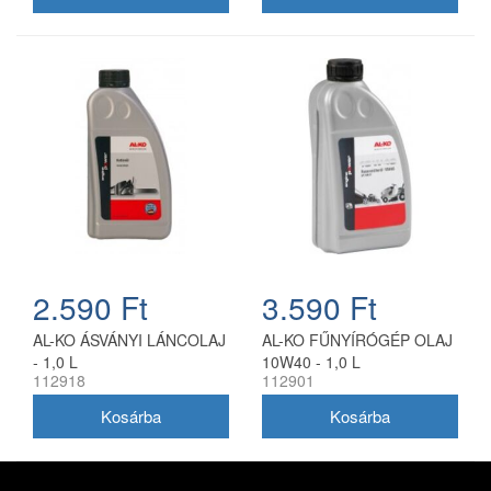
2.590 Ft
3.590 Ft
AL-KO ÁSVÁNYI LÁNCOLAJ
AL-KO FŰNYÍRÓGÉP OLAJ
- 1,0 L
10W40 - 1,0 L
112918
112901