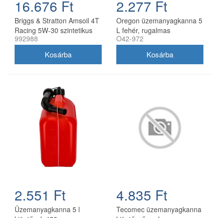
16.676 Ft
2.277 Ft
Briggs & Stratton Amsoil 4T
Oregon üzemanyagkanna 5
Racing 5W-30 szintetikus
L fehér, rugalmas
992988
O42-972
motorolaj 0,95 l
kifolyócsővel
2.551 Ft
4.835 Ft
Üzemanyagkanna 5 l
Tecomec üzemanyagkanna