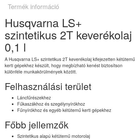
Termék információ
Husqvarna LS+
szintetikus 2T keverékolaj
0,1 l
A Husqvarna LS+ szintetikus 2T keverékolaj kifejezetten kétütemű
kerti gépekhez készült, hogy megbízható kenést biztosítson
különféle munkakörülmények között.
Felhasználási terület
Láncfűrészekhez
Fűkaszákhoz és szegélynyírókhoz
Fűnyírókhoz és egyéb kétütemű kerti gépekhez
Főbb jellemzők
Szintetikus alapú kétütemű motorolaj