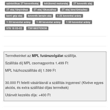
szintetikus 2T keverékolaj
kétütemű motorolaj
2T keverék olaj
2T olaj fűnyíróhoz
2T olaj fűkaszához
2T olaj láncfűrészhez
kerti gép olaj
keverék benzin olaj
1:25 keverési arány
1:33 keverési arány
1:40 keverési arány
1:50 keverési arány
578 18 03-02
7391883703038
Termékeinket az
MPL futárszolgálat
szállítja.
Szállítás díj MPL csomagpontra 1.499 Ft
MPL házhozszállítás díj 1.599 Ft
30.000 Ft feletti vásárlásnál a szállítás ingyenes! (Kivéve egyes
akciós, és extra szállítási díjas termékek)
Utánvét kezelés díja: +400 Ft