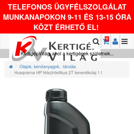
TELEFONOS ÜGYFÉLSZOLGÁLAT
MUNKANAPOKON 9-11 ÉS 13-15 ÓRA
KÖZT ÉRHETŐ EL!
0
KertigépVilág, ahol a kertigépek születnek...
Olajok, kenőanyagok, -tárolás
Husqvarna HP félszintetikus 2T keverékolaj 1 l