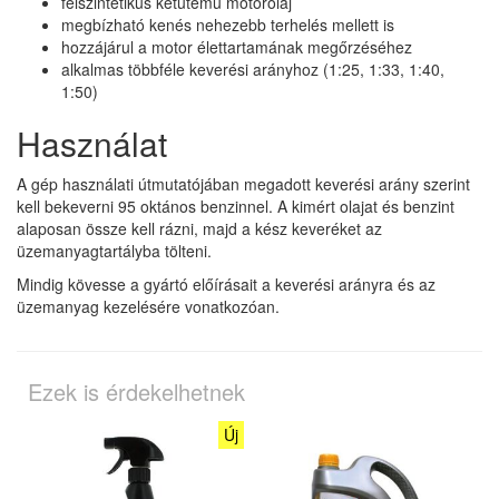
félszintetikus kétütemű motorolaj
megbízható kenés nehezebb terhelés mellett is
hozzájárul a motor élettartamának megőrzéséhez
alkalmas többféle keverési arányhoz (1:25, 1:33, 1:40,
1:50)
Használat
A gép használati útmutatójában megadott keverési arány szerint
kell bekeverni 95 oktános benzinnel. A kimért olajat és benzint
alaposan össze kell rázni, majd a kész keveréket az
üzemanyagtartályba tölteni.
Mindig kövesse a gyártó előírásait a keverési arányra és az
üzemanyag kezelésére vonatkozóan.
Ezek is érdekelhetnek
Új