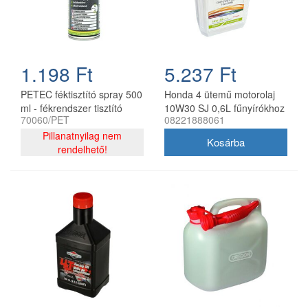
1.198 Ft
5.237 Ft
PETEC féktisztító spray 500
Honda 4 ütemű motorolaj
ml - fékrendszer tisztító
10W30 SJ 0,6L fűnyírókhoz
70060/PET
08221888061
aeroszol
Pillanatnyilag nem
rendelhető!