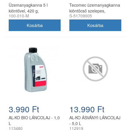
Üzemanyagkanna 5 l
Tecomec üzemanyagkanna
kiöntővel, 420 g,
kiöntőcső szelepes,
100-010-M
S-51709005
utángyártott
utángyártott
3.990 Ft
13.990 Ft
AL-KO BIO LÁNCOLAJ - 1,0
AL-KO ÁSVÁNYI LÁNCOLAJ
L
- 5,0 L
113480
112919