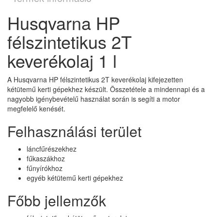
Husqvarna HP
félszintetikus 2T
keverékolaj 1 l
A Husqvarna HP félszintetikus 2T keverékolaj kifejezetten
kétütemű kerti gépekhez készült. Összetétele a mindennapi és a
nagyobb igénybevételű használat során is segíti a motor
megfelelő kenését.
Felhasználási terület
láncfűrészekhez
fűkaszákhoz
fűnyírókhoz
egyéb kétütemű kerti gépekhez
Főbb jellemzők