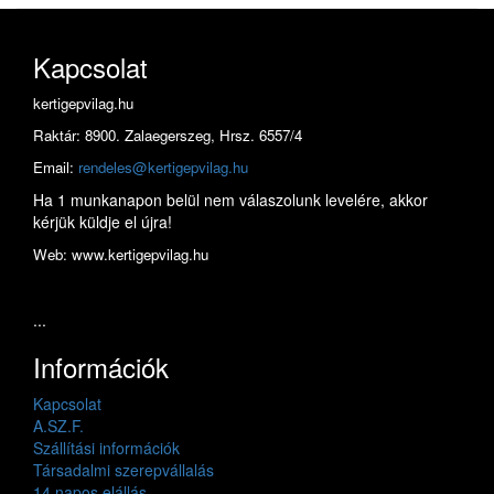
Kapcsolat
kertigepvilag.hu
Raktár: 8900. Zalaegerszeg, Hrsz. 6557/4
Email:
rendeles@kertigepvilag.hu
Ha 1 munkanapon belül nem válaszolunk levelére, akkor
kérjük küldje el újra!
Web: www.kertigepvilag.hu
...
Információk
Kapcsolat
A.SZ.F.
Szállítási információk
Társadalmi szerepvállalás
14 napos elállás