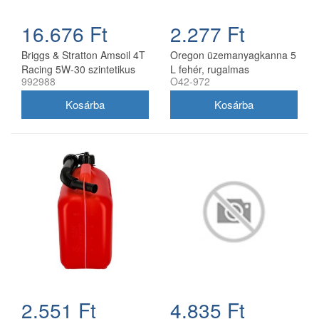
16.676 Ft
2.277 Ft
Briggs & Stratton Amsoil 4T
Oregon üzemanyagkanna 5
Racing 5W-30 szintetikus
L fehér, rugalmas
992988
O42-972
motorolaj 0,95 l
kifolyócsővel
2.551 Ft
4.835 Ft