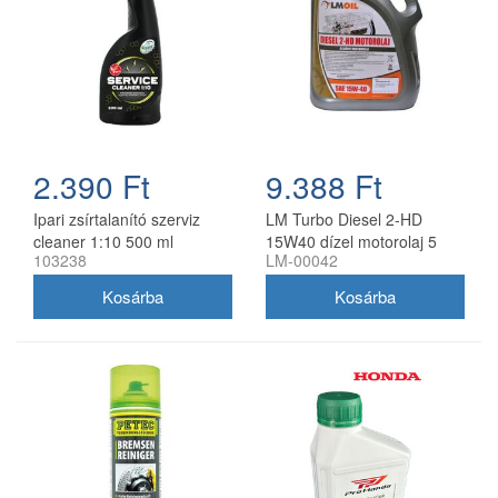
2.390 Ft
9.388 Ft
Ipari zsírtalanító szerviz
LM Turbo Diesel 2-HD
cleaner 1:10 500 ml
15W40 dízel motorolaj 5
103238
LM-00042
szórófejjel
liter