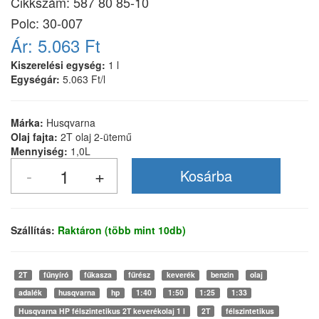
Cikkszám:
587 80 85-10
Polc: 30-007
Ár:
5.063 Ft
Kiszerelési egység:
1 l
Egységár:
5.063 Ft/l
Márka:
Husqvarna
Olaj fajta:
2T olaj 2-ütemű
Mennyiség:
1,0L
Szállítás:
Raktáron (több mint 10db)
2T
fűnyíró
fűkasza
fűrész
keverék
benzin
olaj
adalék
husqvarna
hp
1:40
1:50
1:25
1:33
Husqvarna HP félszintetikus 2T keverékolaj 1 l
2T
félszintetikus