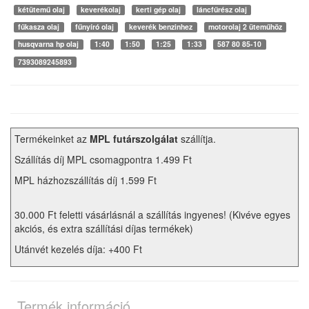
kétütemű olaj
keverékolaj
kerti gép olaj
láncfűrész olaj
fűkasza olaj
fűnyíró olaj
keverék benzinhez
motorolaj 2 üteműhöz
husqvarna hp olaj
1:40
1:50
1:25
1:33
587 80 85-10
7393089245893
Termékeinket az
MPL futárszolgálat
szállítja.
Szállítás díj MPL csomagpontra 1.499 Ft
MPL házhozszállítás díj 1.599 Ft
30.000 Ft feletti vásárlásnál a szállítás ingyenes! (Kivéve egyes
akciós, és extra szállítási díjas termékek)
Utánvét kezelés díja: +400 Ft
Termék információ