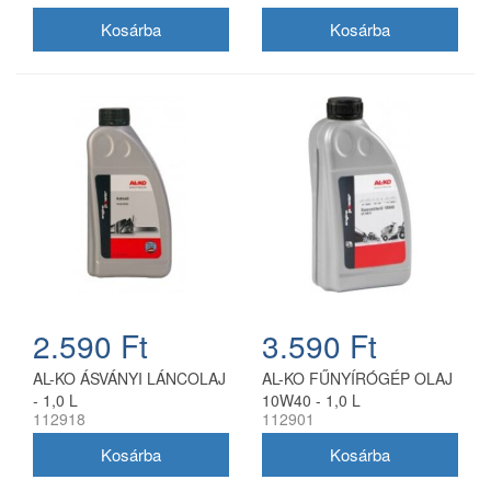
2.590 Ft
3.590 Ft
AL-KO ÁSVÁNYI LÁNCOLAJ
AL-KO FŰNYÍRÓGÉP OLAJ
- 1,0 L
10W40 - 1,0 L
112918
112901