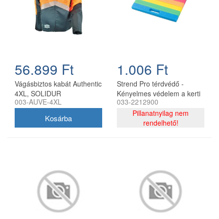
56.899 Ft
1.006 Ft
Vágásbiztos kabát Authentic
Strend Pro térdvédő -
4XL, SOLIDUR
Kényelmes védelem a kerti
003-AUVE-4XL
033-2212900
munkákhoz A Strend Pro
térdvédő ideális megoldás a
Pillanatnyilag nem
kényelmes és védő kerti
rendelhető!
munkához.Kiváló minőségű
habszivacs anyagból
készült, amely hosszú ideig
tartó térdelés közben is
kényelmet biztosít.Könnyű,
szakadásálló és vízálló, így
ideális segítője a
kertészkedésnek vagy más
földmunkáknak.Akár, hogy