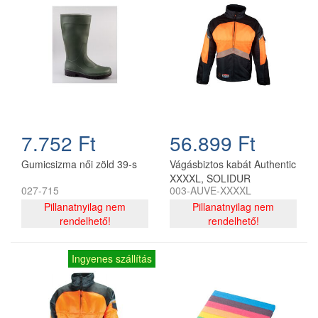
7.752 Ft
56.899 Ft
Gumicsizma női zöld 39-s
Vágásbiztos kabát Authentic
XXXXL, SOLIDUR
027-715
003-AUVE-XXXXL
Pillanatnyilag nem
Pillanatnyilag nem
rendelhető!
rendelhető!
Ingyenes szállítás