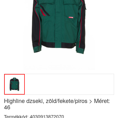
Highline dzseki, zöld/fekete/piros > Méret:
46
Termékkód:
4030913872070