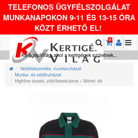
TELEFONOS ÜGYFÉLSZOLGÁLAT
MUNKANAPOKON 9-11 ÉS 13-15 ÓRA
KÖZT ÉRHETŐ EL!
0
KertigépVilág, ahol a kertigépek születnek...
Védőfelszerelés, munkaruházat
Munka- és védőruházat
Highline dzseki, zöld/fekete/piros > Méret: 46