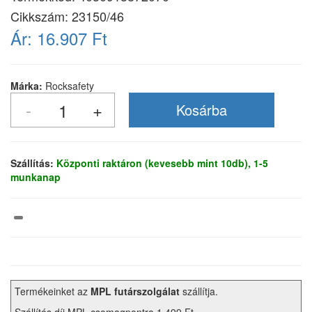
Cikkszám:
23150/46
Ár:
16.907 Ft
Márka:
Rocksafety
Szállítás:
Központi raktáron (kevesebb mint 10db), 1-5
munkanap
Termékeinket az
MPL futárszolgálat
szállítja.