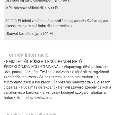
Szállítás díj MPL csomagpontra 1.499 Ft
MPL házhozszállítás díj 1.599 Ft
30.000 Ft feletti vásárlásnál a szállítás ingyenes! (Kivéve egyes
akciós, és extra szállítási díjas termékek)
Utánvét kezelés díja: +400 Ft
Termék információ
• KÉSZLETTŐL FÜGGETLENÜL RENDELHETŐ -
ÉRDEKLŐDJÖN KOLLÉGÁINKNÁL • Alapanyag: 65% poliészter,
35% pamut, 285 g/m² Twill • 2 oldalzseb • 2 tépőzárral rögzíthető
zsebfedős mellzseb • Színes rátétek a jobb mellzseben • 1
telefontartó zseb a bal karon • Tépőzáras mandzsetta • Elöl rejtett
cipzáras • Rugalmas derékpánt • Fényvisszaverő szegély csíkok a
vállakon és a karokon • 2 kényelmi bőséget szolgáló ráhajtás a
háton • Szín: zöld/fekete/piros
Ezek is érdekelhetnek