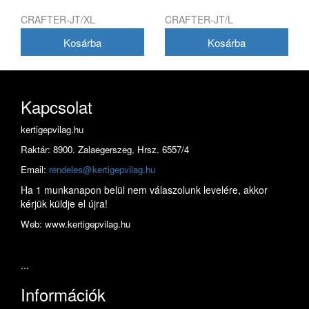
CRAFTER-JT/XL
CRAFTER-JT/L
Kapcsolat
kertigepvilag.hu
Raktár: 8900. Zalaegerszeg, Hrsz. 6557/4
Email:
rendeles@kertigepvilag.hu
Ha 1 munkanapon belül nem válaszolunk levelére, akkor
kérjük küldje el újra!
Web: www.kertigepvilag.hu
...
Információk