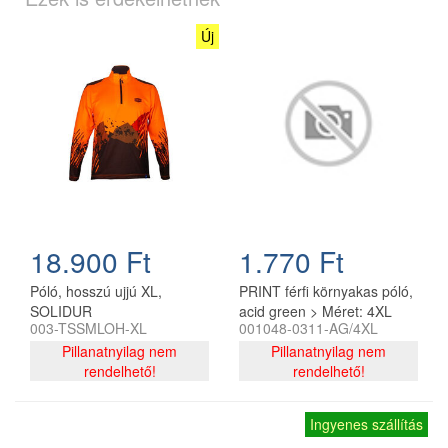
Új
18.900 Ft
1.770 Ft
Póló, hosszú ujjú XL,
PRINT férfi környakas póló,
SOLIDUR
acid green > Méret: 4XL
003-TSSMLOH-XL
001048-0311-AG/4XL
Pillanatnyilag nem
Pillanatnyilag nem
rendelhető!
rendelhető!
Ingyenes szállítás