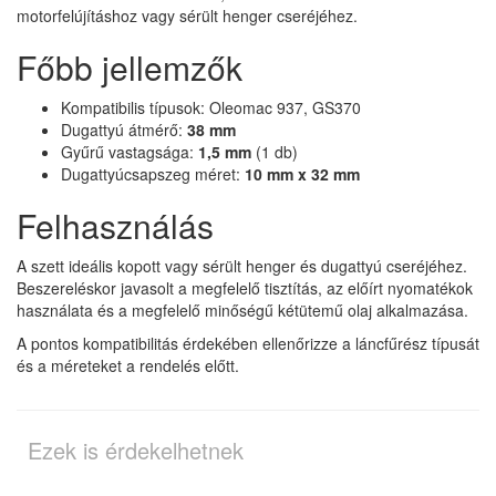
motorfelújításhoz vagy sérült henger cseréjéhez.
Főbb jellemzők
Kompatibilis típusok: Oleomac 937, GS370
Dugattyú átmérő:
38 mm
Gyűrű vastagsága:
1,5 mm
(1 db)
Dugattyúcsapszeg méret:
10 mm x 32 mm
Felhasználás
A szett ideális kopott vagy sérült henger és dugattyú cseréjéhez.
Beszereléskor javasolt a megfelelő tisztítás, az előírt nyomatékok
használata és a megfelelő minőségű kétütemű olaj alkalmazása.
A pontos kompatibilitás érdekében ellenőrizze a láncfűrész típusát
és a méreteket a rendelés előtt.
Ezek is érdekelhetnek