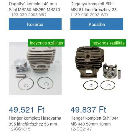
Dugattyú komplett 40 mm
Dugattyú komplett Stihl
Stihl MS230 MS250 MS210
MS181 láncfűrészhez 38
1123-030-2003-WO
1139-030-2002-WO
021 023 FS400 utángyártott
mm utángyártott
Ingyenes szállítás
Ingyenes szállítás
49.521 Ft
49.837 Ft
Henger komplett Husqvarna
Henger komplett Stihl 044
395 láncfűrészhez 56 mm
MS 440 50mm 10mm
12-CC1815
12-CC2147
utángyártott Meteor
csapszeggel utángyártott