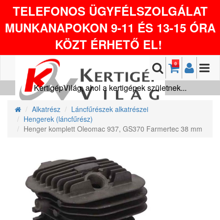
TELEFONOS ÜGYFÉLSZOLGÁLAT
MUNKANAPOKON 9-11 ÉS 13-15 ÓRA
KÖZT ÉRHETŐ EL!
0
KertigépVilág, ahol a kertigépek születnek...
Alkatrész
Láncfűrészek alkatrészei
Hengerek (láncfűrész)
Henger komplett Oleomac 937, GS370 Farmertec 38 mm