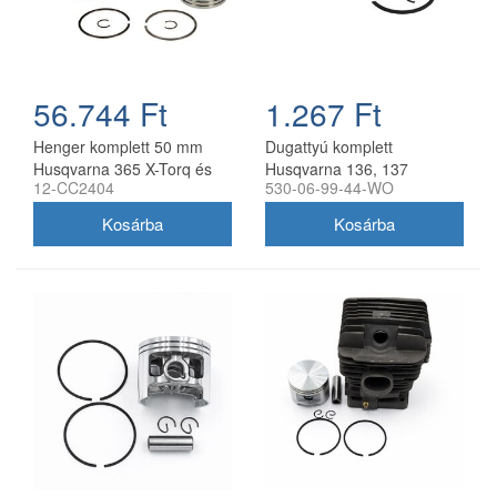
56.744 Ft
1.267 Ft
Henger komplett 50 mm
Dugattyú komplett
Husqvarna 365 X-Torq és
Husqvarna 136, 137
12-CC2404
530-06-99-44-WO
Jonsered CS2166
láncfűrészhez 38 mm
láncfűrészhez, utángyártott
utángyártott