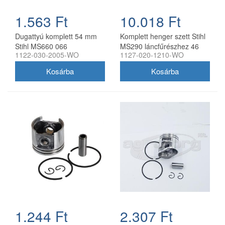
1.563 Ft
10.018 Ft
Dugattyú komplett 54 mm
Komplett henger szett Stihl
Stihl MS660 066
MS290 láncfűrészhez 46
1122-030-2005-WO
1127-020-1210-WO
láncfűrészhez utángyártott
mm utángyártott
1.244 Ft
2.307 Ft