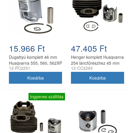
15.966 Ft
47.405 Ft
Dugattyú komplett 46 mm
Henger komplett Husqvarna
Husqvarna 555, 560, 562XP
254 láncfűrészhez 45 mm
12-PC2251
12-CC2293
utángyártott
utángyártott
Ingyenes szállítás