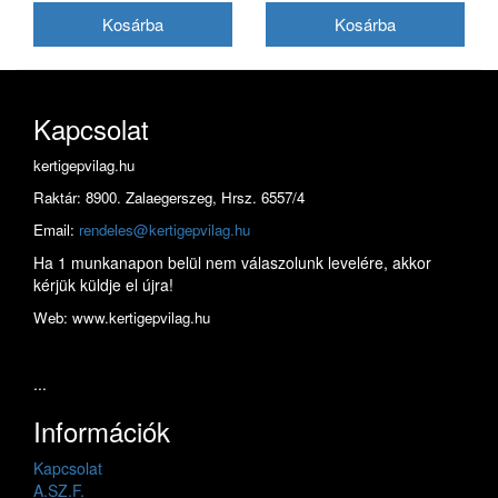
Kapcsolat
kertigepvilag.hu
Raktár: 8900. Zalaegerszeg, Hrsz. 6557/4
Email:
rendeles@kertigepvilag.hu
Ha 1 munkanapon belül nem válaszolunk levelére, akkor
kérjük küldje el újra!
Web: www.kertigepvilag.hu
...
Információk
Kapcsolat
A.SZ.F.