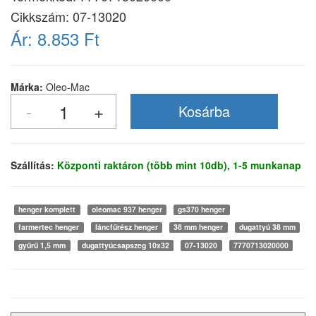
Cikkszám:
07-13020
Ár:
8.853 Ft
Márka:
Oleo-Mac
Szállítás:
Központi raktáron (több mint 10db), 1-5 munkanap
henger komplett
oleomac 937 henger
gs370 henger
farmertec henger
láncfűrész henger
38 mm henger
dugattyú 38 mm
gyűrű 1,5 mm
dugattyúcsapszeg 10x32
07-13020
7770713020000