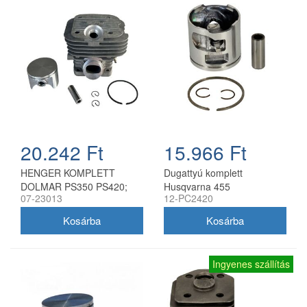
20.242 Ft
15.966 Ft
HENGER KOMPLETT
Dugattyú komplett
DOLMAR PS350 PS420;
Husqvarna 455
07-23013
12-PC2420
MAKITA DCS4300
láncfűrészhez 47 mm
utángyártott
Ingyenes szállítás