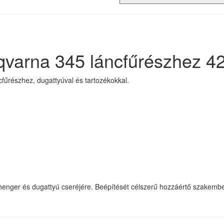
qvarna 345 láncfűrészhez 
fűrészhez, dugattyúval és tartozékokkal.
henger és dugattyú cseréjére. Beépítését célszerű hozzáértő szakemberre