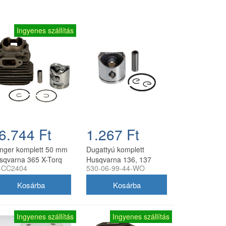
Ingyenes szállítás
6.744 Ft
1.267 Ft
nger komplett 50 mm
Dugattyú komplett
sqvarna 365 X-Torq
Husqvarna 136, 137
-CC2404
530-06-99-44-WO
 Jonsered CS2166
láncfűrészhez 38 mm
ncfűrészhez,
utángyártott
ngyártott
Ingyenes szállítás
Ingyenes szállítás