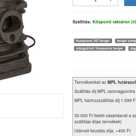
Szállítás:
Központi raktáron (
Husqvarna 345 henger
henger komp
utángyártott Husqvarna henger
dug
Termékeinket az
MPL futárszol
Szállítás díj MPL csomagpontra
MPL házhozszállítás díj 1.599 F
30.000 Ft feletti vásárlásnál a s
szállítási díjas termékek)
Utánvét kezelés díja: +400 Ft