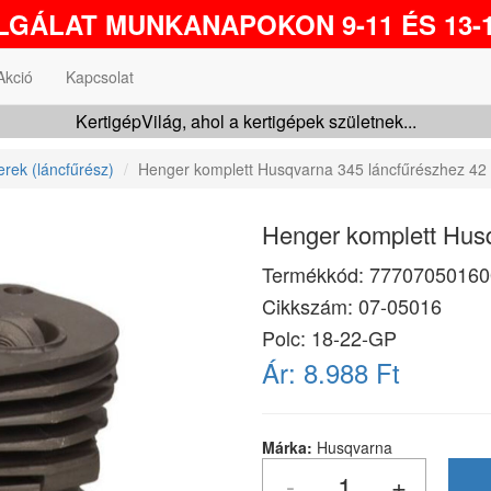
GÁLAT MUNKANAPOKON 9-11 ÉS 13-1
Akció
Kapcsolat
KertigépVilág, ahol a kertigépek születnek...
rek (láncfűrész)
Henger komplett Husqvarna 345 láncfűrészhez 4
Henger komplett Hus
Termékkód:
77707050160
Cikkszám:
07-05016
Polc: 18-22-GP
Ár:
8.988 Ft
Márka:
Husqvarna