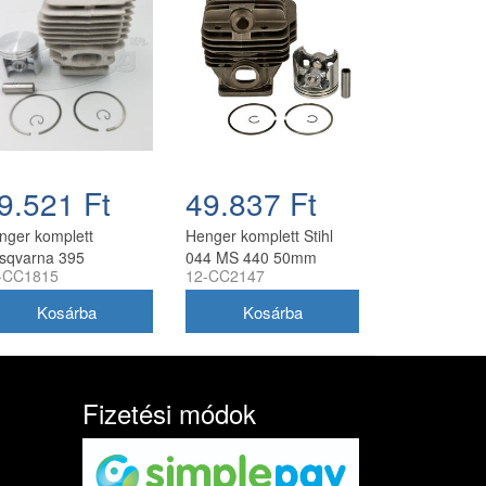
9.521 Ft
49.837 Ft
nger komplett
Henger komplett Stihl
sqvarna 395
044 MS 440 50mm
-CC1815
12-CC2147
ncfűrészhez 56 mm
10mm csapszeggel
ángyártott Meteor
utángyártott
Fizetési módok