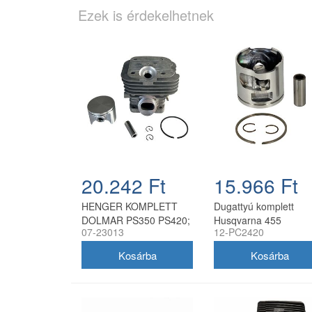
Ezek is érdekelhetnek
20.242 Ft
15.966 Ft
HENGER KOMPLETT
Dugattyú komplett
DOLMAR PS350 PS420;
Husqvarna 455
07-23013
12-PC2420
MAKITA DCS4300
láncfűrészhez 47 mm
utángyártott