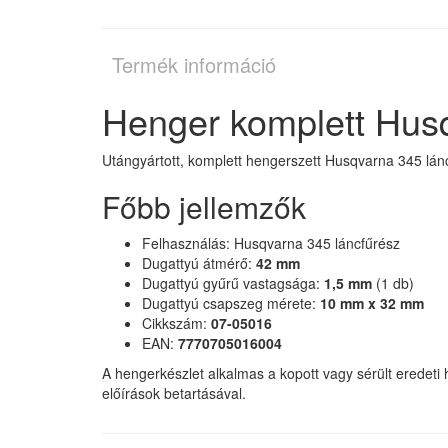
Termék információ
Henger komplett Hus
Utángyártott, komplett hengerszett Husqvarna 345 lánc
Főbb jellemzők
Felhasználás: Husqvarna 345 láncfűrész
Dugattyú átmérő:
42 mm
Dugattyú gyűrű vastagsága:
1,5 mm
(1 db)
Dugattyú csapszeg mérete:
10 mm x 32 mm
Cikkszám:
07-05016
EAN:
7770705016004
A hengerkészlet alkalmas a kopott vagy sérült eredeti 
előírások betartásával.