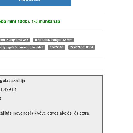
több mint 10db), 1-5 munkanap
lett Husqvarna 345
láncfűrész henger 42 mm
attyú gyűrű csapszeg készlet
07-05016
7770705016004
gálat
szállítja.
 1.499 Ft
t
zállítás ingyenes! (Kivéve egyes akciós, és extra