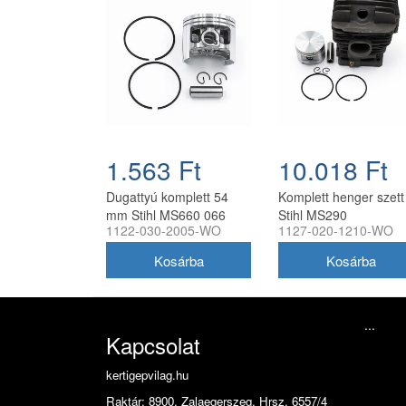
1.563 Ft
10.018 Ft
Dugattyú komplett 54
Komplett henger szett
mm Stihl MS660 066
Stihl MS290
1122-030-2005-WO
1127-020-1210-WO
láncfűrészhez
láncfűrészhez 46 mm
utángyártott
utángyártott
...
Kapcsolat
kertigepvilag.hu
Raktár: 8900. Zalaegerszeg, Hrsz. 6557/4