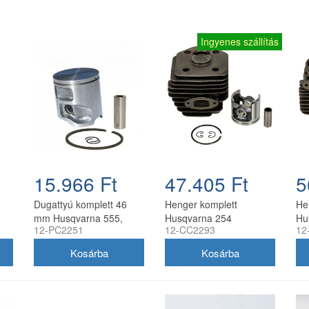
Ingyenes szállítás
15.966 Ft
47.405 Ft
5
Dugattyú komplett 46
Henger komplett
He
mm Husqvarna 555,
Husqvarna 254
Hu
12-PC2251
12-CC2293
12
560, 562XP utángyártott
láncfűrészhez 45 mm
és
utángyártott
lá
utá