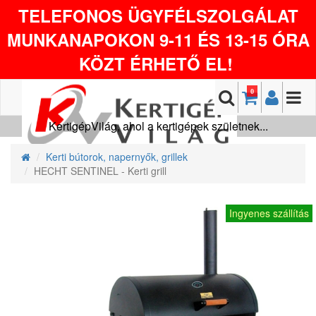
TELEFONOS ÜGYFÉLSZOLGÁLAT
MUNKANAPOKON 9-11 ÉS 13-15 ÓRA
KÖZT ÉRHETŐ EL!
0
KertigépVilág, ahol a kertigépek születnek...
Kerti bútorok, napernyők, grillek
HECHT SENTINEL - Kerti grill
Ingyenes szállítás