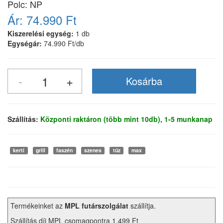
Polc: NP
Ár:
74.990 Ft
Kiszerelési egység:
1 db
Egységár:
74.990 Ft/db
Szállítás:
Központi raktáron (több mint 10db), 1-5 munkanap
kerti
grill
faszén
szenes
tűz
max
Termékeinket az
MPL futárszolgálat
szállítja.
Szállítás díj MPL csomagpontra 1.499 Ft