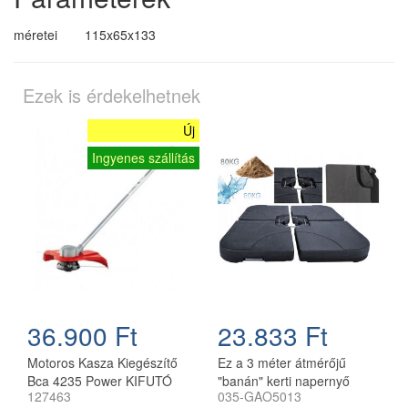
méretei
115x65x133
Ezek is érdekelhetnek
Új
Ingyenes szállítás
36.900 Ft
23.833 Ft
Motoros Kasza Kiegészítő
Ez a 3 méter átmérőjű
Bca 4235 Power KIFUTÓ
"banán" kerti napernyő
127463
035-GAO5013
TERMÉK
tökéletes megoldás