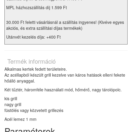
MPL házhozszállítás díj 1.599 Ft
30.000 Ft feletti vásárlásnál a szállítás ingyenes! (Kivéve egyes
akciós, és extra szállítási díjas termékek)
Utánvét kezelés díja: +400 Ft
Termék információ
Alkalmas kertek fedett területeire.
Az acéllapból készült grill kezelve van káros hatások elleni fekete
hőálló anyaggal.
Két tűztér, háromféle használati mód, hőmérő, nagy tárolópolc.
kis grill
nagy grill
füstölés vagy közvetett grillezés
Acél lemez 1 mm
Paraméterek