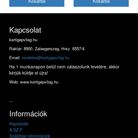
Kapcsolat
kertigepvilag.hu
Raktár: 8900. Zalaegerszeg, Hrsz. 6557/4
Email:
rendeles@kertigepvilag.hu
Ha 1 munkanapon belül nem válaszolunk levelére, akkor
kérjük küldje el újra!
Web: www.kertigepvilag.hu
...
Információk
Kapcsolat
A.SZ.F.
Szállítási információk