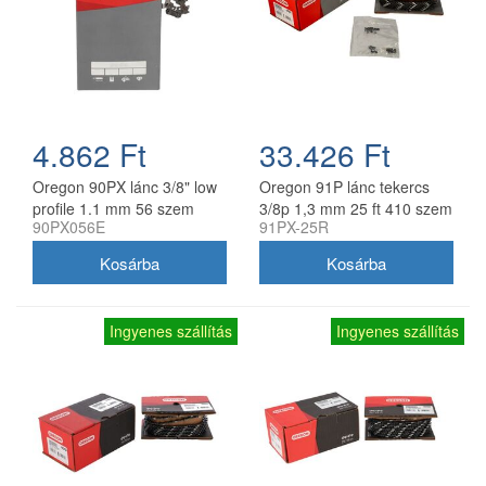
4.862 Ft
33.426 Ft
Oregon 90PX lánc 3/8" low
Oregon 91P lánc tekercs
profile 1.1 mm 56 szem
3/8p 1,3 mm 25 ft 410 szem
90PX056E
91PX-25R
Ingyenes szállítás
Ingyenes szállítás