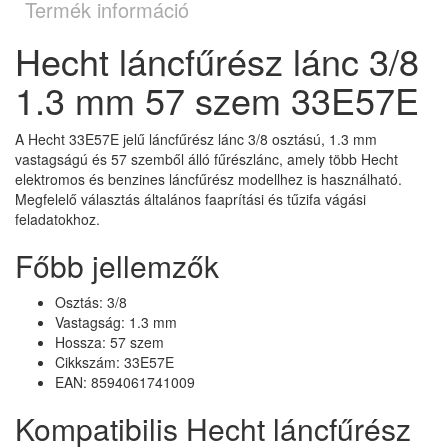
Termék információ
Hecht láncfűrész lánc 3/8
1.3 mm 57 szem 33E57E
A Hecht 33E57E jelű láncfűrész lánc 3/8 osztású, 1.3 mm
vastagságú és 57 szemből álló fűrészlánc, amely több Hecht
elektromos és benzines láncfűrész modellhez is használható.
Megfelelő választás általános faaprítási és tűzifa vágási
feladatokhoz.
Főbb jellemzők
Osztás: 3/8
Vastagság: 1.3 mm
Hossza: 57 szem
Cikkszám: 33E57E
EAN: 8594061741009
Kompatibilis Hecht láncfűrész