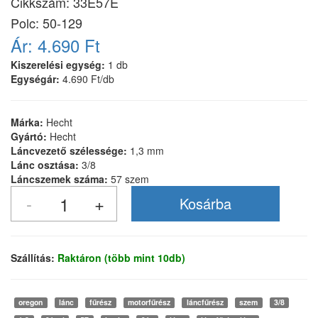
Cikkszám:
33E57E
Polc: 50-129
Ár:
4.690 Ft
Kiszerelési egység:
1 db
Egységár:
4.690 Ft/db
Márka:
Hecht
Gyártó:
Hecht
Láncvezető szélessége:
1,3 mm
Lánc osztása:
3/8
Láncszemek száma:
57 szem
Szállítás:
Raktáron (több mint 10db)
oregon
lánc
fűrész
motorfűrész
láncfűrész
szem
3/8