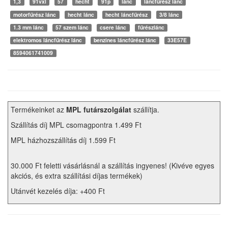
1,3
91vxl
57
hecht
91p
lánc
láncfűrész lánc
motorfűrész lánc
hecht lánc
hecht láncfűrész
3/8 lánc
1.3 mm lánc
57 szem lánc
csere lánc
fűrészlánc
elektromos láncfűrész lánc
benzines láncfűrész lánc
33E57E
8594061741009
Termékeinket az
MPL futárszolgálat
szállítja.
Szállítás díj MPL csomagpontra 1.499 Ft
MPL házhozszállítás díj 1.599 Ft
30.000 Ft feletti vásárlásnál a szállítás ingyenes! (Kivéve egyes
akciós, és extra szállítási díjas termékek)
Utánvét kezelés díja: +400 Ft