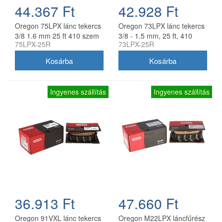
44.367 Ft
42.928 Ft
Oregon 75LPX lánc tekercs
Oregon 73LPX lánc tekercs
3/8 1.6 mm 25 ft 410 szem
3/8 - 1.5 mm, 25 ft, 410
75LPX-25R
73LPX-25R
szem
Ingyenes szállítás
Ingyenes szállítás
36.913 Ft
47.660 Ft
Oregon 91VXL lánc tekercs
Oregon M22LPX láncfűrész