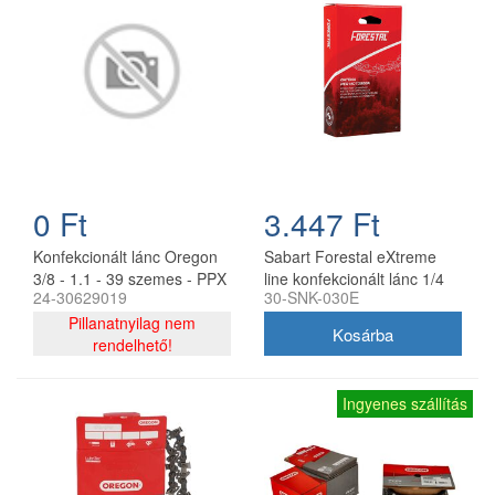
0 Ft
3.447 Ft
Konfekcionált lánc Oregon
Sabart Forestal eXtreme
3/8 - 1.1 - 39 szemes - PPX
line konfekcionált lánc 1/4
24-30629019
30-SNK-030E
270, PPH 250
1.1 30 szemes
Pillanatnyilag nem
akkumulátoros és kézi
rendelhető!
fűrészekhez
Ingyenes szállítás