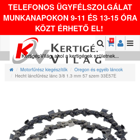
TELEFONOS ÜGYFÉLSZOLGÁLAT
MUNKANAPOKON 9-11 ÉS 13-15 ÓRA
KÖZT ÉRHETŐ EL!
0
KertigépVilág, ahol a kertigépek születnek...
Motorfűrész kiegészítők
Oregon és egyéb láncok
Hecht láncfűrész lánc 3/8 1.3 mm 57 szem 33E57E