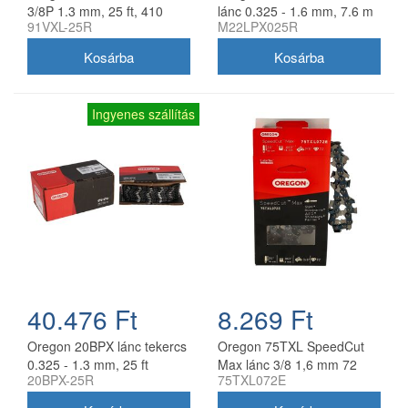
3/8P 1.3 mm, 25 ft, 410
lánc 0.325 - 1.6 mm, 7.6 m
91VXL-25R
M22LPX025R
szem
tekercs
Ingyenes szállítás
40.476 Ft
8.269 Ft
Oregon 20BPX lánc tekercs
Oregon 75TXL SpeedCut
0.325 - 1.3 mm, 25 ft
Max lánc 3/8 1,6 mm 72
20BPX-25R
75TXL072E
szem