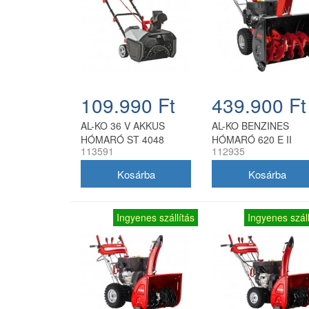
109.990 Ft
439.900 Ft
AL-KO 36 V AKKUS
AL-KO BENZINES
HÓMARÓ ST 4048
HÓMARÓ 620 E II
113591
112935
SNOWLINE
Ingyenes szállítás
Ingyenes száll