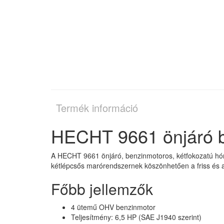
Termék információ
HECHT 9661 önjáró b
A HECHT 9661 önjáró, benzinmotoros, kétfokozatú hóma
kétlépcsős marórendszernek köszönhetően a friss és a
Főbb jellemzők
4 ütemű OHV benzinmotor
Teljesítmény: 6,5 HP (SAE J1940 szerint)