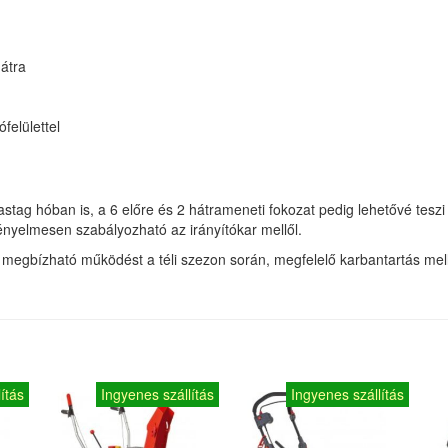
hátra
felülettel
ag hóban is, a 6 előre és 2 hátrameneti fokozat pedig lehetővé teszi 
kényelmesen szabályozható az irányítókar mellől.
a megbízható működést a téli szezon során, megfelelő karbantartás mell
ítás
Ingyenes szállítás
Ingyenes szállítás