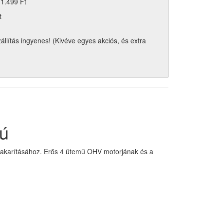
 1.499 Ft
t
zállítás ingyenes! (Kivéve egyes akciós, és extra
tú
eltakarításához. Erős 4 ütemű OHV motorjának és a