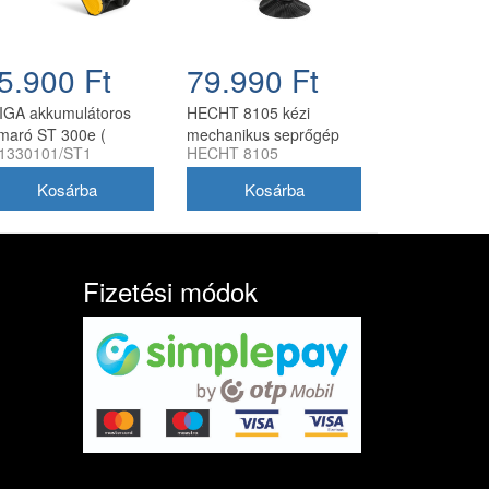
5.900 Ft
79.990 Ft
IGA akkumulátoros
HECHT 8105 kézi
maró ST 300e (
mechanikus seprőgép
1330101/ST1
HECHT 8105
kumulátor és töltő
105 cm
kül )
söprésszélességgel
Fizetési módok