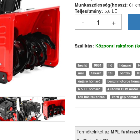
Munkaszélesség(hossz):
61 c
Teljesítmény:
5,6 LE
Szállítás:
Központi raktáron (
hecht
9661
hó
hómaró
t
mar
takarít
tél
benzin
H
önjáró hómaró
benzinmotoros hóma
6 5 LE hómaró
4 ütemű OHV motor
téli hóeltakarítás
kerti gép hómaró
Termékeinket az
MPL futárszol