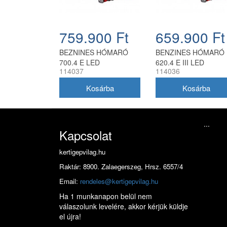
759.900 Ft
659.900 Ft
BEZNINES HÓMARÓ
BENZINES HÓMARÓ
700.4 E LED
620.4 E III LED
114037
114036
...
Kapcsolat
kertigepvilag.hu
Raktár: 8900. Zalaegerszeg, Hrsz. 6557/4
Email:
rendeles@kertigepvilag.hu
Ha 1 munkanapon belül nem
válaszolunk levelére, akkor kérjük küldje
el újra!