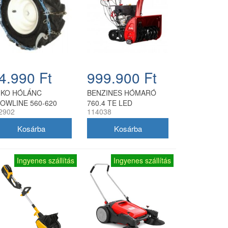
4.990 Ft
999.900 Ft
-KO HÓLÁNC
BENZINES HÓMARÓ
OWLINE 560-620
760.4 TE LED
2902
114038
Ingyenes szállítás
Ingyenes szállítás