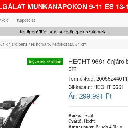
GÁLAT MUNKANAPOKON 9-11 ÉS 13-1
Akció
Kapcsolat
KertigépVilág, ahol a kertigépek születnek...
1 önjáró benzines hómaró, kétfokozatú, 61 cm
HECHT 9661 önjáró b
Ingyenes szállítás
cm
Termékkód:
20085244011
Cikkszám:
HECHT 9661
Ár:
299.991 Ft
Márka:
Hecht
Gyártó:
Hecht
Motor típusa:
Benzin 4-ütem