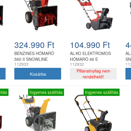
324.990 Ft
104.990 Ft
4
BENZINES HÓMARÓ
AL-KO ELEKTROMOS
AL
560 II SNOWLINE
HÓMARÓ 46 E
SN
112933
112932
11
SNOWLINE
Pillanatnyilag nem
rendelhető!
ítás
Ingyenes szállítás
Ingyenes szállítás