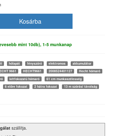
m
kevesebb mint 10db), 1-5 munkanap
él
hólapát
fényszóró
elektromos
akkumulátor
ECHT 9661
HECHT9661
2008524401127
Hecht hómaró
ró
kétfokozatú hómaró
61 cm munkaszélesség
6 előre fokozat
2 hátra fokozat
13 m szórási távolság
gálat
szállítja.