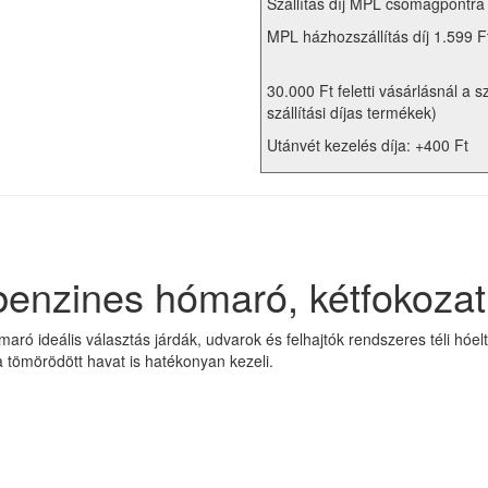
Szállítás díj MPL csomagpontra
MPL házhozszállítás díj 1.599 F
30.000 Ft feletti vásárlásnál a s
szállítási díjas termékek)
Utánvét kezelés díja: +400 Ft
enzines hómaró, kétfokoza
ró ideális választás járdák, udvarok és felhajtók rendszeres téli hó
 tömörödött havat is hatékonyan kezeli.