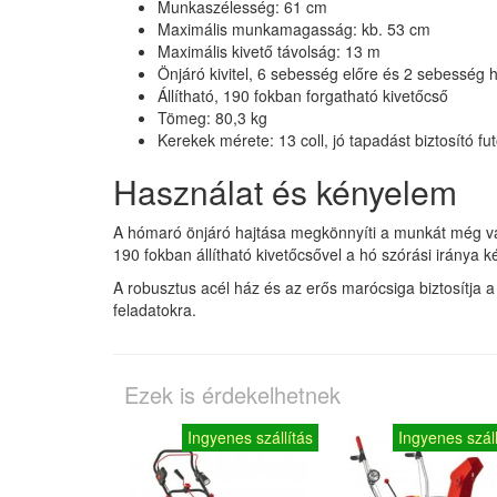
Munkaszélesség: 61 cm
Maximális munkamagasság: kb. 53 cm
Maximális kivető távolság: 13 m
Önjáró kivitel, 6 sebesség előre és 2 sebesség 
Állítható, 190 fokban forgatható kivetőcső
Tömeg: 80,3 kg
Kerekek mérete: 13 coll, jó tapadást biztosító futó
Használat és kényelem
A hómaró önjáró hajtása megkönnyíti a munkát még vast
190 fokban állítható kivetőcsővel a hó szórási iránya 
A robusztus acél ház és az erős marócsiga biztosítja 
feladatokra.
Ezek is érdekelhetnek
Ingyenes szállítás
Ingyenes száll