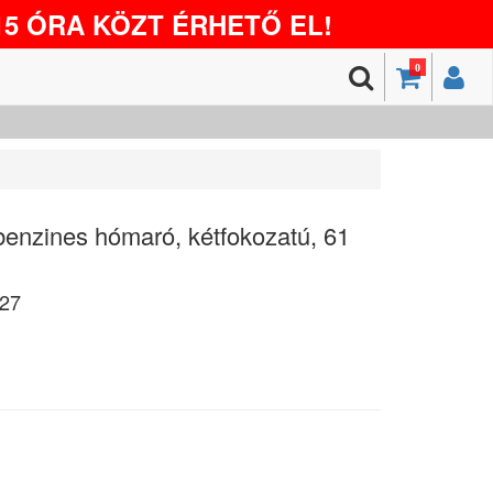
5 ÓRA KÖZT ÉRHETŐ EL!
0
enzines hómaró, kétfokozatú, 61
27