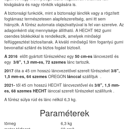
kivágására és nagy rönkök vágására is.
A biztonsági funkciók, mint a biztonsági láncfék vagy a rögzített
fogtámasz természetesen alapfelszereltség, ami itt sem
hiányzik. A fűrész automata olajszivattyúval is fel van szerelve. Az
adagonkénti olaj mennyisége állítható. A HECHT 962 gumi
csendes blokkokkal is rendelkezik, amelyek minőségi
felfüggesztést biztosítanak. A kiváló minőségű fém fogantyú gumi
bevonattal szilárd és biztos fogást biztosít.
A 2016
előtt gyártott fűrészekhez egy
50 cm-es
láncvezető és
egy
3/8", 1,3 mm-es, 72 szemes
lánc tartozik.
2017
óta a 45 cm hosszú láncvezetővel szerelt fűrészeket
3/8",
1,5 mm-es, 64 szemes
OREGON
lánccal
szállítjuk .
2021-
től 45 cm hosszú HECHT láncvezetővel és
3/8", 1,5 mm-
es, 68 szemes
HECHT
lánccal szerelt fűrészeket szállítunk .
A fűrész súlya rúd és lánc nélkül 6,3 kg.
Paraméterek
tömeg
6,3 kg