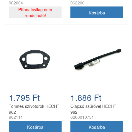
962004
962200
láncfűrészhez
Pillanatnyilag nem
rendelhető!
1.795 Ft
1.886 Ft
Tömítés szívótorok HECHT
Olajcső szűrővel HECHT
962
962
962111
6200010731