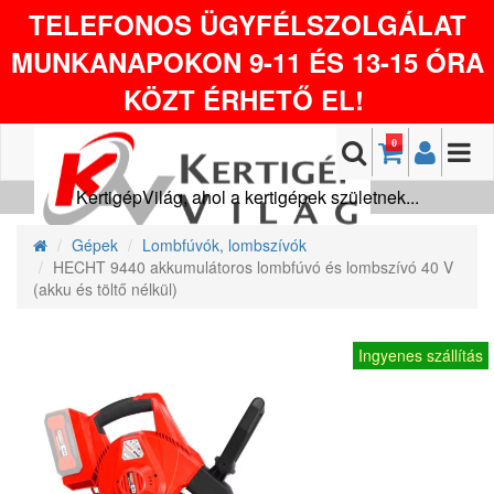
TELEFONOS ÜGYFÉLSZOLGÁLAT
MUNKANAPOKON 9-11 ÉS 13-15 ÓRA
KÖZT ÉRHETŐ EL!
0
KertigépVilág, ahol a kertigépek születnek...
Gépek
Lombfúvók, lombszívók
HECHT 9440 akkumulátoros lombfúvó és lombszívó 40 V
(akku és töltő nélkül)
Ingyenes szállítás