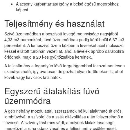
Alacsony karbantartási igény a belső égésű motorokhoz
képest
Teljesítmény és használat
Szívó üzemmódban a beszívott levegő mennyisége nagyjából
4,33 m3 percenként, fúvó üzemmódban pedig körülbelül 6,67 m3
percenként. A lombszívó üzem közben a leveleket acél mulcsozó
késsel ellátott turbinán vezeti át, ahol a levelek apróbb darabokra
őrlődnek, majd a 20 l-es gyűjtőzsákba kerülnek.
A teljesítmény a fogantyún lévő forgatógombbal fokozatmentesen
szabályozható, így óvatosan dolgozhat olyan területeken is, ahol
kövek vagy kavicsok találhatók.
Egyszerű átalakítás fúvó
üzemmódra
A gép néhány mozdulattal, szerszámok nélkül alakítható át erős
lombfúvóvá: a szívófej és a zsák eltávolítása után felszerelhető a
fúvócső. A szívónyílást rács védi, amelynek kialakítása segít
megelőzni a ruha odaszívását és a teljesítmény csökkenését.