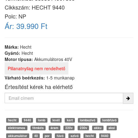
Cikkszám:
HECHT 9440
Polc: NP
Ár:
39.990 Ft
Márka:
Hecht
Gyártó:
Hecht
Motor típusa:
Akkumulátoros 40V
Pillanatnyilag nem rendelhető
Várható beérkezés:
1-5 munkanap
Értesítést kérek ha elérhető
hecht
9440
lomb
levél
kert
lombszívó
lombfúvó
elektromos
fémkés
áram
220v
230v
akku
aksi
akkumulátor
40
por
fúvó
szívó
hecht
9440