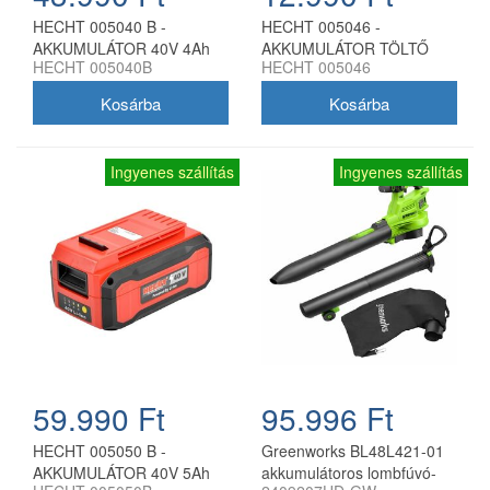
HECHT 005040 B -
HECHT 005046 -
AKKUMULÁTOR 40V 4Ah
AKKUMULÁTOR TÖLTŐ
HECHT 005040B
HECHT 005046
AKKU PROGRAM 5040
2Ah AKKU PROGRAM 5040
Ingyenes szállítás
Ingyenes szállítás
59.990 Ft
95.996 Ft
HECHT 005050 B -
Greenworks BL48L421-01
AKKUMULÁTOR 40V 5Ah
akkumulátoros lombfúvó-