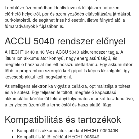
Lombfúvó üzemmódban ideális levelek kifújására nehezen
elérhető helyekről, por és szennyeződés eltávolítására járdákról,
burkolatokról, de segíthet friss hó esetén, illetve fűnyíró alól a
fűmaradványok kifújásában is.
ACCU 5040 rendszer előnyei
A HECHT 9440 a 40 V-os ACCU 5040 akkurendszer tagja. A
lítium-ion akkumulátor könnyű, nagy energiasűrűségű, és
megfelelő használat mellett hosszú élettartamú. Egy akkumulátor
több, a programban szereplő kertigépet is képes kiszolgálni, így
kevesebb akkut kell megvásárolni.
Az intelligens elektronika vigyáz a cellákra, optimalizálja a töltést
és a kisütést. Egy teljesen feltöltött, megfelelő kapacitású
akkumulátor körülbelül félórányi folyamatos munkát tesz lehetővé,
a tényleges üzemidő a terheléstől és használattól függ.
Kompatibilitás és tartozékok
Kompatibilis akkumulátor: például HECHT 005040B
Kompatibilis töltő: például HECHT 005046