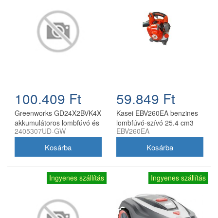
100.409 Ft
59.849 Ft
Greenworks GD24X2BVK4X
Kasei EBV260EA benzines
akkumulátoros lombfúvó és
lombfúvó-szívó 25.4 cm3
2405307UD-GW
EBV260EA
lombszívó 48 V 2x24 V 2
0.8 kW gyűjtőzsákkal
akkumulátorral és töltővel
Ingyenes szállítás
Ingyenes szállítás