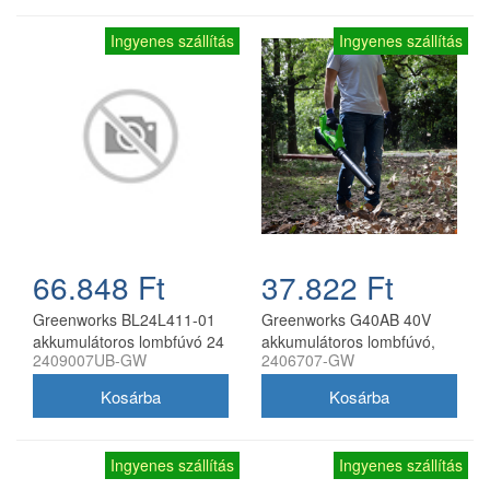
Ingyenes szállítás
Ingyenes szállítás
66.848 Ft
37.822 Ft
Greenworks BL24L411-01
Greenworks G40AB 40V
akkumulátoros lombfúvó 24
akkumulátoros lombfúvó,
2409007UB-GW
2406707-GW
V 4,0 Ah akkuval és 2 A
akkumulátor és töltő nélkül
töltővel
Ingyenes szállítás
Ingyenes szállítás