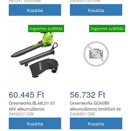
HECHT 005050B
2409207UD-GW
AKKU PROGRAM 5040
szívó 48V (2x24V)
akkumulátorral és töltővel
Ingyenes szállítás
Ingyenes szállítás
60.445 Ft
56.732 Ft
Greenworks BL48L01-01
Greenworks GD40BV
48V akkumulátoros
akkumulátoros lombfúvó és
2409207-GW
2406907-GW
lombfúvó akku és töltő
lombszívó 40 V
nélkül