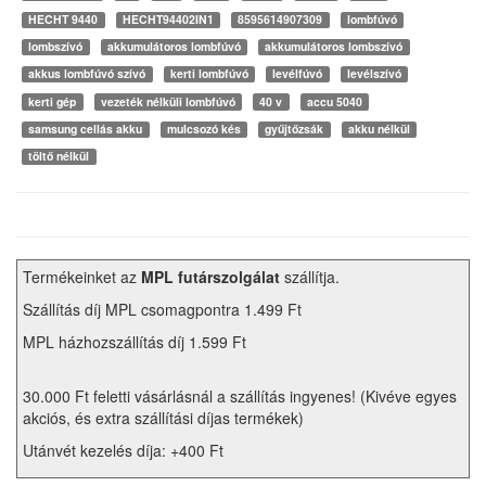
HECHT 9440
HECHT94402IN1
8595614907309
lombfúvó
lombszívó
akkumulátoros lombfúvó
akkumulátoros lombszívó
akkus lombfúvó szívó
kerti lombfúvó
levélfúvó
levélszívó
kerti gép
vezeték nélküli lombfúvó
40 v
accu 5040
samsung cellás akku
mulcsozó kés
gyűjtőzsák
akku nélkül
töltő nélkül
Termékeinket az
MPL futárszolgálat
szállítja.
Szállítás díj MPL csomagpontra 1.499 Ft
MPL házhozszállítás díj 1.599 Ft
30.000 Ft feletti vásárlásnál a szállítás ingyenes! (Kivéve egyes
akciós, és extra szállítási díjas termékek)
Utánvét kezelés díja: +400 Ft