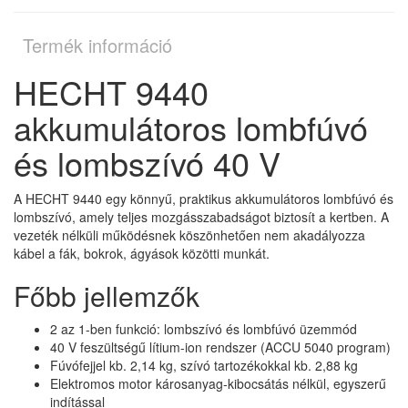
Termék információ
HECHT 9440
akkumulátoros lombfúvó
és lombszívó 40 V
A HECHT 9440 egy könnyű, praktikus akkumulátoros lombfúvó és
lombszívó, amely teljes mozgásszabadságot biztosít a kertben. A
vezeték nélküli működésnek köszönhetően nem akadályozza
kábel a fák, bokrok, ágyások közötti munkát.
Főbb jellemzők
2 az 1-ben funkció: lombszívó és lombfúvó üzemmód
40 V feszültségű lítium-ion rendszer (ACCU 5040 program)
Fúvófejjel kb. 2,14 kg, szívó tartozékokkal kb. 2,88 kg
Elektromos motor károsanyag-kibocsátás nélkül, egyszerű
indítással