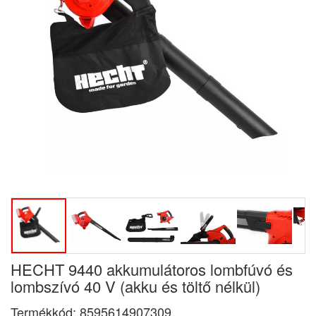
HECHT 9440 akkumulátoros lombfúvó és
lombszívó 40 V (akku és töltő nélkül)
Termékkód:
8595614907309