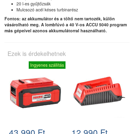
20 l-es gyűjtőzsák
Mulcsozó acél késes turbinarész
Fontos: az akkumulátor és a töltő nem tartozék, külön
vásárolható meg. A lombfúvó a 40 V-os ACCU 5040 program
más gépeivel azonos akkumulátorral használható.
Ezek is érdekelhetnek
Ingyenes szállítás
43.990 Ft
12.990 Ft