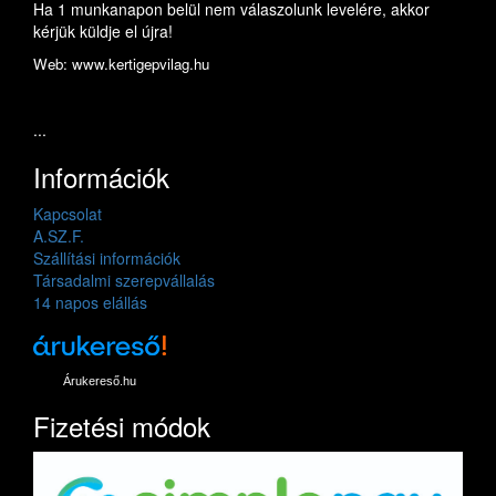
Ha 1 munkanapon belül nem válaszolunk levelére, akkor
kérjük küldje el újra!
Web: www.kertigepvilag.hu
...
Információk
Kapcsolat
A.SZ.F.
Szállítási információk
Társadalmi szerepvállalás
14 napos elállás
Árukereső.hu
Fizetési módok