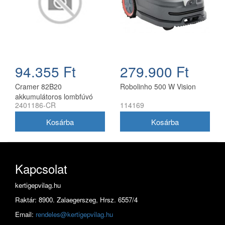
94.355 Ft
279.900 Ft
Cramer 82B20
Robolinho 500 W Vision
akkumulátoros lombfúvó
2401186-CR
114169
82V, akku és töltő nélkül
Kapcsolat
kertigepvilag.hu
Raktár: 8900. Zalaegerszeg, Hrsz. 6557/4
Email:
rendeles@kertigepvilag.hu