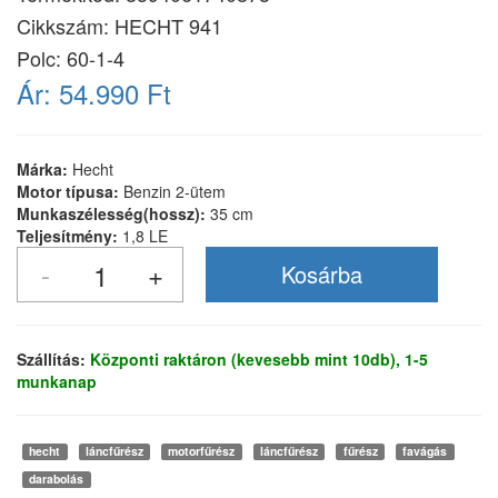
Cikkszám:
HECHT 941
Polc: 60-1-4
Ár:
54.990 Ft
Márka:
Hecht
Motor típusa:
Benzin 2-ütem
Munkaszélesség(hossz):
35 cm
Teljesítmény:
1,8 LE
Szállítás:
Központi raktáron (kevesebb mint 10db), 1-5
munkanap
hecht
láncfűrész
motorfűrész
láncfűrész
fűrész
favágás
darabolás