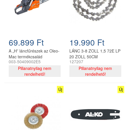
69.899 Ft
19.990 Ft
A „H” láncfűrészek az Oleo-
LÁNC 3-8 ZOLL 1,5 72E LP
Mac termékcsalád
20 ZOLL 50CM
003-50409002E5
127207
alaptípusát képviselik, a
teljesítmény és a költség
Pillanatnyilag nem
Pillanatnyilag nem
megfelelő egyensúlyának
rendelhető!
rendelhető!
biztosítására tervezték ház
körüli és kisebb
Új
Új
mezőgazdasági
munkákhoz.
Magánfelhasználóknak
tökéletes, legkisebb és
legkönnyebb GSH 370
modellt újszerű design, a
kategória csúcsát képviselő