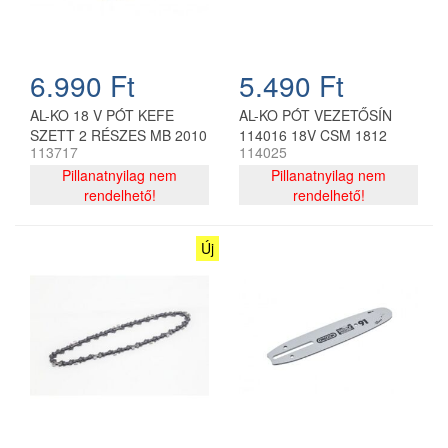
teljesítmény és az
alkatrészek
megbízhatósága jellemzi.
Nejlonszűrő: a nagy
6.990 Ft
5.490 Ft
szűrőfelületnek
köszönhetően megnöveli az
AL-KO 18 V PÓT KEFE
AL-KO PÓT VEZETŐSÍN
üzemórák számát két
SZETT 2 RÉSZES MB 2010
114016 18V CSM 1812
szűrőtisztítás között.
113717
114025
„EasyOn”: könnyített indítási
Pillanatnyilag nem
Pillanatnyilag nem
rendszer, amely csökkenti a
rendelhető!
rendelhető!
berántások számát. Oldalt
elhelyezett láncfeszítő:
könnyebbé teszi a
Új
beállítást, elkerülve minden
kockázatot a lánc
megérintésére. Állítható
alumínium olajszivattyú:
megkönnyíti a kezelő
munkáját, lehetővé teszi a
szállított olajmennyiség
változtatását a
géphasználat és a
vezető/lánc használat