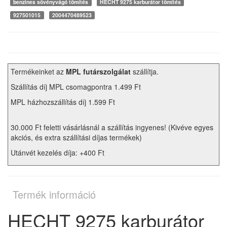
benzines sövényvágó tömítés
HECHT 9275 karburátor tömítés
927501015
2004470489523
Termékeinket az
MPL futárszolgálat
szállítja.
Szállítás díj MPL csomagpontra 1.499 Ft
MPL házhozszállítás díj 1.599 Ft
30.000 Ft feletti vásárlásnál a szállítás ingyenes! (Kivéve egyes
akciós, és extra szállítási díjas termékek)
Utánvét kezelés díja: +400 Ft
Termék információ
HECHT 9275 karburátor