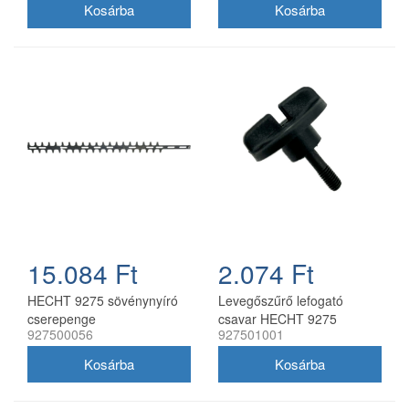
15.084 Ft
2.074 Ft
HECHT 9275 sövénynyíró
Levegőszűrő lefogató
cserepenge
csavar HECHT 9275
927500056
927501001
sövényvágóhoz