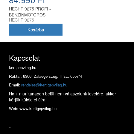
HECHT 9275 PROFI -
BENZINMOTOROS
HECHT 9275
SÖVÉNYVÁGÓ
22,2CCM,VÁGÓLAP:75
ELFORGATHATÓ FOG
Kapcsolat
kertigepvilag.hu
Raktár: 8900. Zalaegerszeg, Hrsz. 6557/4
Email:
rendeles@kertigepvilag.hu
Ha 1 munkanapon belül nem válaszolunk levelére, akkor
kérjük küldje el újra!
Web: www.kertigepvilag.hu
...