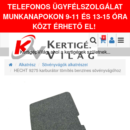
TELEFONOS ÜGYFÉLSZOLGÁLAT
MUNKANAPOKON 9-11 ÉS 13-15 ÓRA
KÖZT ÉRHETŐ EL!
0
KertigépVilág, ahol a kertigépek születnek...
Alkatrész
Sövényvágók alkatrészei
HECHT 9275 karburátor tömítés benzines sövényvágóhoz