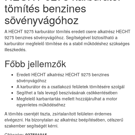
tömítés benzines
sövényvágóhoz
A HECHT 9275 karburátor tömítés eredeti csere alkatrész HECHT
9275 benzines sövényvágóhoz. Segítségével biztosítható a
karburátor megfelelő tömítése és a stabil működéshez szükséges
illeszkedés.
Főbb jellemzők
Eredeti HECHT alkatrész HECHT 9275 benzines
sövényvágóhoz
A karburátor és a csatlakozó felületek tömítésére szolgál
Segíthet a fals levegő beszívásának csökkentésében
Megfelelő karbantartás mellett hozzájárulhat a motor
egyenletes működéséhez
A tömítés cseréjét tiszta, zsírtalanított felületen érdemes
elvégezni. Ha bizonytalan az alkatrész beépítésében, célszerű
szakember segítségét kérni.
Cikkszám:
927501015