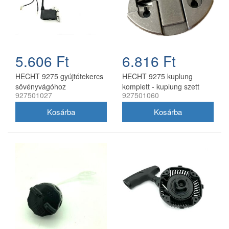
5.606 Ft
6.816 Ft
HECHT 9275 gyújtótekercs
HECHT 9275 kuplung
sövényvágóhoz
komplett - kuplung szett
927501027
927501060
benzines sövényvágóhoz