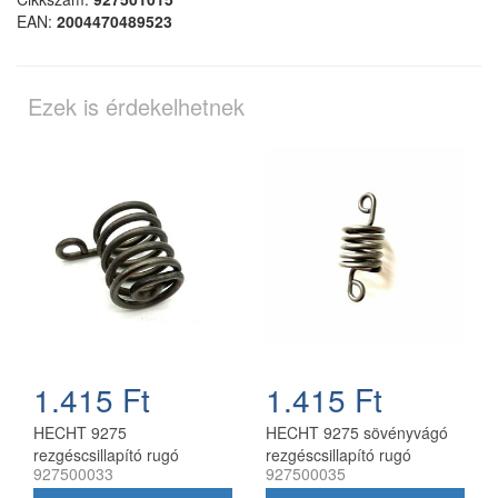
EAN:
2004470489523
Ezek is érdekelhetnek
1.415 Ft
1.415 Ft
HECHT 9275
HECHT 9275 sövényvágó
rezgéscsillapító rugó
rezgéscsillapító rugó
927500033
927500035
sövényvágóhoz