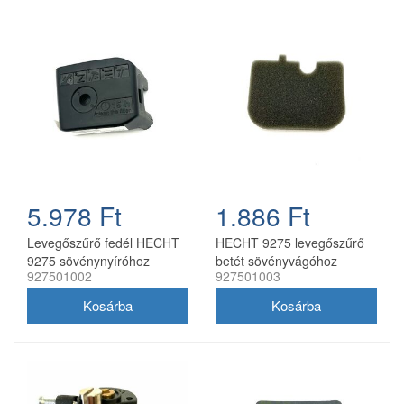
5.978 Ft
1.886 Ft
Levegőszűrő fedél HECHT
HECHT 9275 levegőszűrő
9275 sövénynyíróhoz
betét sövényvágóhoz
927501002
927501003
927501002