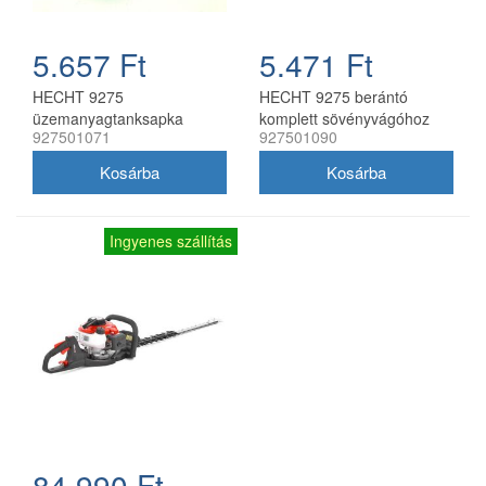
5.657 Ft
5.471 Ft
HECHT 9275
HECHT 9275 berántó
üzemanyagtanksapka
komplett sövényvágóhoz
927501071
927501090
Ingyenes szállítás
84.990 Ft