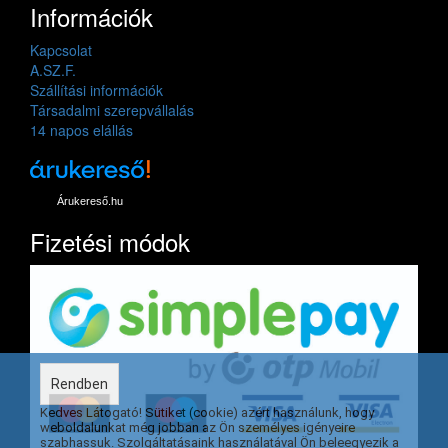
Információk
Kapcsolat
A.SZ.F.
Szállítási információk
Társadalmi szerepvállalás
14 napos elállás
Árukereső.hu
Fizetési módok
Rendben
Kedves Látogató! Sütiket (cookie) azért használunk, hogy
weboldalunkat még jobban az Ön személyes igényeire
szabhassuk. Szolgáltatásaink használatával Ön beleegyezik a