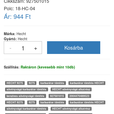
Cikkszám:
927501015
Polc: 18-HC-04
Ár:
944 Ft
Márka:
Hecht
Gyártó:
Hecht
Szállítás:
Raktáron (kevesebb mint 10db)
HECHT 9275
9275
karburátor tömítés
karburátor tömítés HECHT
sövényvágó karburátor tömítés
HECHT sövényvágó alkatrész
benzines sövényvágó tömítés
927501015
2004470489523
HECHT 9275
9275
karburátor tömítés
karburátor tömítés HECHT
sövényvágó karburátor tömítés
HECHT sövényvágó alkatrész