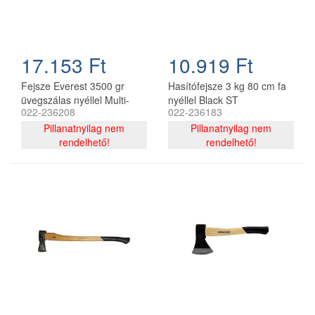
17.153 Ft
10.919 Ft
Fejsze Everest 3500 gr
Hasítófejsze 3 kg 80 cm fa
üvegszálas nyéllel Multi-
nyéllel Black ST
022-236208
022-236183
Neck
Pillanatnyilag nem
Pillanatnyilag nem
rendelhető!
rendelhető!