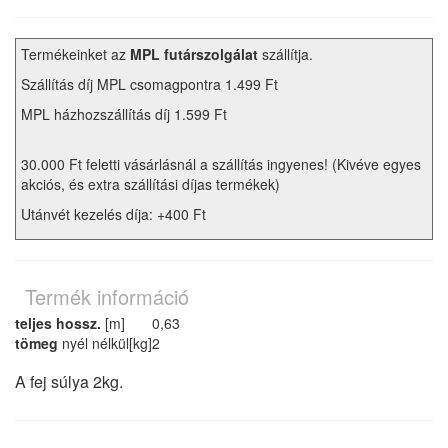
Termékeinket az
MPL futárszolgálat
szállítja.
Szállítás díj MPL csomagpontra 1.499 Ft
MPL házhozszállítás díj 1.599 Ft
30.000 Ft feletti vásárlásnál a szállítás ingyenes! (Kivéve egyes
akciós, és extra szállítási díjas termékek)
Utánvét kezelés díja: +400 Ft
Termék információ
teljes hossz.
[m]
0,63
tömeg
nyél nélkül[kg]
2
A fej súlya 2kg.