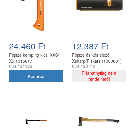
24.460 Ft
12.387 Ft
Fejsze kemping kicsi XXS/
Fejsze és kés élező
X5 1015617
Xsharp/Fiskars (1000601)
034-121123
034-120740
Pillanatnyilag nem
rendelhető!