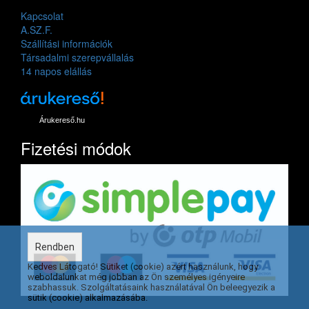
Kapcsolat
A.SZ.F.
Szállítási információk
Társadalmi szerepvállalás
14 napos elállás
Árukereső.hu
Fizetési módok
Rendben
Kedves Látogató! Sütiket (cookie) azért használunk, hogy
weboldalunkat még jobban az Ön személyes igényeire
szabhassuk. Szolgáltatásaink használatával Ön beleegyezik a
sütik (cookie) alkalmazásába.