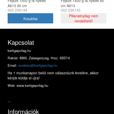
Fejsze 1500 g fa nyéllel
Fejsze 1400 g fa nyéllel 80
A613 90 cm
cm A613
022-236144
022-236143
Pillanatnyilag nem
rendelhető!
Kapcsolat
kertigepvilag.hu
Raktár: 8900. Zalaegerszeg, Hrsz. 6557/4
Email:
rendeles@kertigepvilag.hu
Ha 1 munkanapon belül nem válaszolunk levelére, akkor
kérjük küldje el újra!
Web: www.kertigepvilag.hu
...
Információk