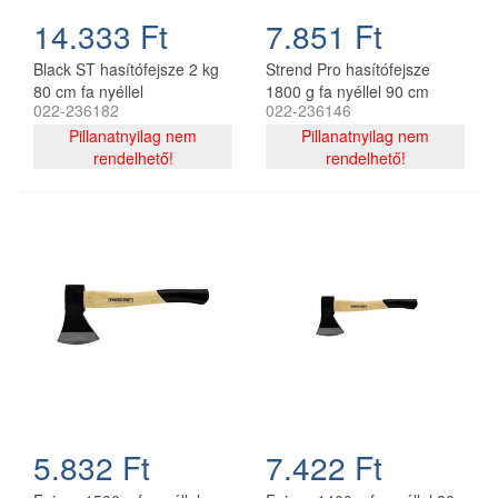
14.333 Ft
7.851 Ft
Black ST hasítófejsze 2 kg
Strend Pro hasítófejsze
80 cm fa nyéllel
1800 g fa nyéllel 90 cm
022-236182
022-236146
A613
Pillanatnyilag nem
Pillanatnyilag nem
rendelhető!
rendelhető!
5.832 Ft
7.422 Ft