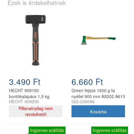
Ezek is érdekelhetnek
3.490 Ft
6.660 Ft
HECHT 909150
Green fejsze 1600 g fa
bontókalapács 1,5 kg
nyéllel 900 mm AX202 A613
HECHT 909200
022-236086
Pillanatnyilag nem
rendelhető!
Ingyenes szállítás
Ingyenes szállítás