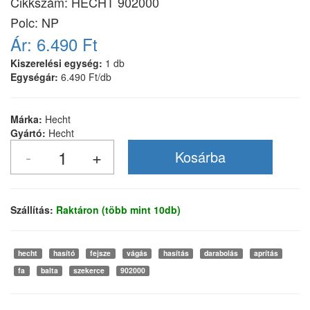
Cikkszám:
HECHT 902000
Polc: NP
Ár:
6.490 Ft
Kiszerelési egység:
1 db
Egységár:
6.490 Ft/db
Márka:
Hecht
Gyártó:
Hecht
Szállítás:
Raktáron (több mint 10db)
hecht
hasító
fejsze
vágás
hasítás
darabolás
aprítás
fa
balta
szekerce
902000