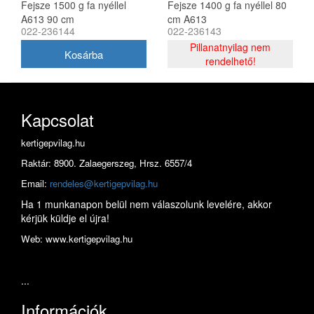
Fejsze 1500 g fa nyéllel
Fejsze 1400 g fa nyéllel 80
A613 90 cm
cm A613
022-236144
022-236143
Pillanatnyilag nem
rendelhető!
Kapcsolat
kertigepvilag.hu
Raktár: 8900. Zalaegerszeg, Hrsz. 6557/4
Email:
rendeles@kertigepvilag.hu
Ha 1 munkanapon belül nem válaszolunk levelére, akkor
kérjük küldje el újra!
Web: www.kertigepvilag.hu
...
Információk