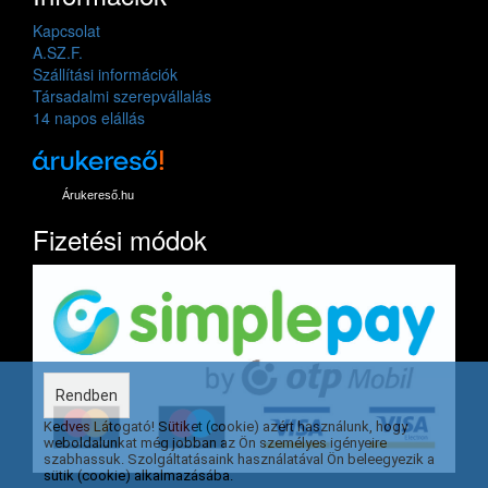
Kapcsolat
A.SZ.F.
Szállítási információk
Társadalmi szerepvállalás
14 napos elállás
Árukereső.hu
Fizetési módok
Rendben
Kedves Látogató! Sütiket (cookie) azért használunk, hogy
weboldalunkat még jobban az Ön személyes igényeire
szabhassuk. Szolgáltatásaink használatával Ön beleegyezik a
sütik (cookie) alkalmazásába.