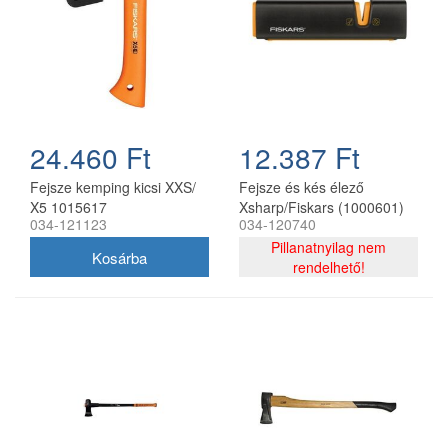
24.460 Ft
12.387 Ft
Fejsze kemping kicsi XXS/
Fejsze és kés élező
X5 1015617
Xsharp/Fiskars (1000601)
034-121123
034-120740
Pillanatnyilag nem
rendelhető!