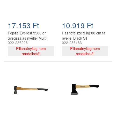
17.153 Ft
10.919 Ft
Fejsze Everest 3500 gr
Hasítófejsze 3 kg 80 cm fa
üvegszálas nyéllel Multi-
nyéllel Black ST
022-236208
022-236183
Neck
Pillanatnyilag nem
Pillanatnyilag nem
rendelhető!
rendelhető!