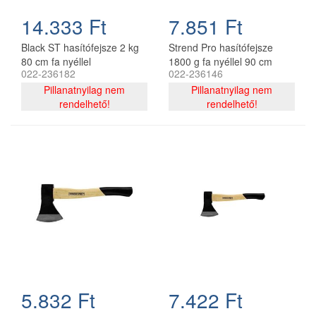
14.333 Ft
7.851 Ft
Black ST hasítófejsze 2 kg
Strend Pro hasítófejsze
80 cm fa nyéllel
1800 g fa nyéllel 90 cm
022-236182
022-236146
A613
Pillanatnyilag nem
Pillanatnyilag nem
rendelhető!
rendelhető!
5.832 Ft
7.422 Ft