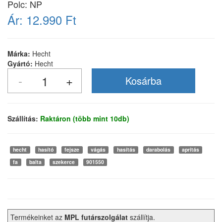
Polc: NP
Ár:
12.990 Ft
Márka:
Hecht
Gyártó:
Hecht
Szállítás:
Raktáron (több mint 10db)
hecht
hasító
fejsze
vágás
hasítás
darabolás
aprítás
fa
balta
szekerce
901550
Termékeinket az
MPL futárszolgálat
szállítja.