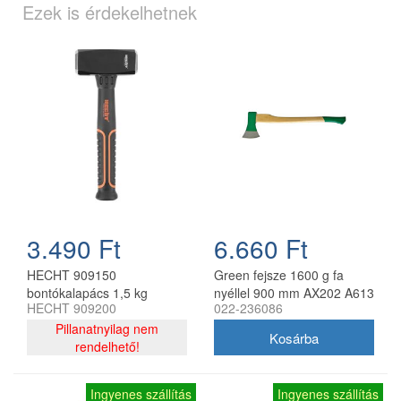
Ezek is érdekelhetnek
3.490 Ft
6.660 Ft
HECHT 909150
Green fejsze 1600 g fa
bontókalapács 1,5 kg
nyéllel 900 mm AX202 A613
HECHT 909200
022-236086
Pillanatnyilag nem
rendelhető!
Ingyenes szállítás
Ingyenes szállítás