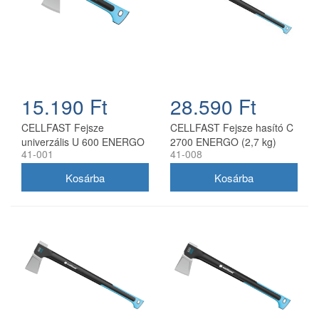
15.190 Ft
28.590 Ft
CELLFAST Fejsze
CELLFAST Fejsze hasító C
univerzális U 600 ENERGO
2700 ENERGO (2,7 kg)
41-001
41-008
(0,6 kg)