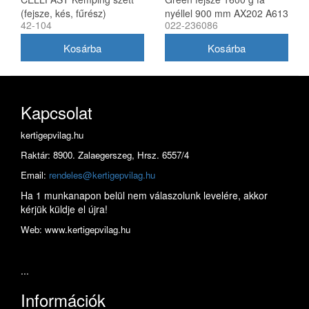
(fejsze, kés, fűrész)
nyéllel 900 mm AX202 A613
42-104
022-236086
ENERGO
Kapcsolat
kertigepvilag.hu
Raktár: 8900. Zalaegerszeg, Hrsz. 6557/4
Email:
rendeles@kertigepvilag.hu
Ha 1 munkanapon belül nem válaszolunk levelére, akkor
kérjük küldje el újra!
Web: www.kertigepvilag.hu
...
Információk