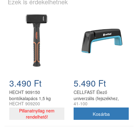
Ezek is érdekelhetnek
3.490 Ft
5.490 Ft
HECHT 909150
CELLFAST Élező
bontókalapács 1,5 kg
univerzális (fejszékhez,
HECHT 909200
41-100
késekhez, ollókhoz)
Pillanatnyilag nem
rendelhető!