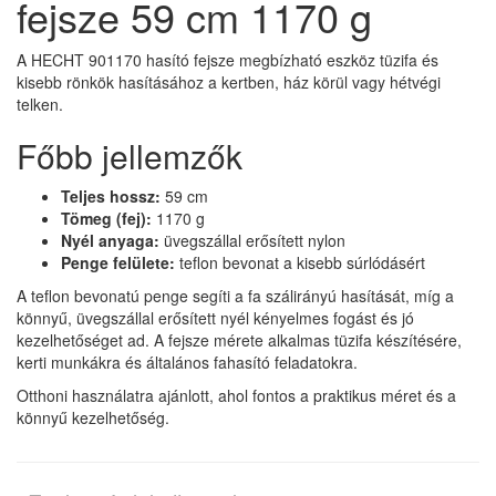
fejsze 59 cm 1170 g
A HECHT 901170 hasító fejsze megbízható eszköz tüzifa és
kisebb rönkök hasításához a kertben, ház körül vagy hétvégi
telken.
Főbb jellemzők
Teljes hossz:
59 cm
Tömeg (fej):
1170 g
Nyél anyaga:
üvegszállal erősített nylon
Penge felülete:
teflon bevonat a kisebb súrlódásért
A teflon bevonatú penge segíti a fa szálirányú hasítását, míg a
könnyű, üvegszállal erősített nyél kényelmes fogást és jó
kezelhetőséget ad. A fejsze mérete alkalmas tüzifa készítésére,
kerti munkákra és általános fahasító feladatokra.
Otthoni használatra ajánlott, ahol fontos a praktikus méret és a
könnyű kezelhetőség.