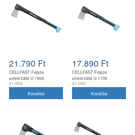
21.790 Ft
17.890 Ft
CELLFAST Fejsze
CELLFAST Fejsze
univerzális U 1600
univerzális U 1100
41-003
41-002
ENERGO (1,6 kg)
ENERGO (1,1 kg)