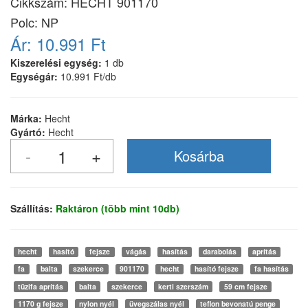
Cikkszám:
HECHT 901170
Polc: NP
Ár:
10.991 Ft
Kiszerelési egység:
1 db
Egységár:
10.991 Ft/db
Márka:
Hecht
Gyártó:
Hecht
Szállítás:
Raktáron (több mint 10db)
hecht
hasító
fejsze
vágás
hasítás
darabolás
aprítás
fa
balta
szekerce
901170
hecht
hasító fejsze
fa hasítás
tüzifa aprítás
balta
szekerce
kerti szerszám
59 cm fejsze
1170 g fejsze
nylon nyél
üvegszálas nyél
teflon bevonatú penge