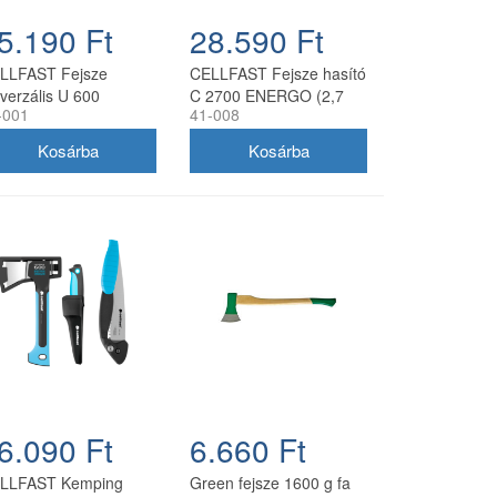
5.190 Ft
28.590 Ft
LLFAST Fejsze
CELLFAST Fejsze hasító
iverzális U 600
C 2700 ENERGO (2,7
-001
41-008
ERGO (0,6 kg)
kg)
6.090 Ft
6.660 Ft
LLFAST Kemping
Green fejsze 1600 g fa