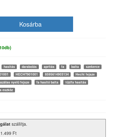
 10db)
hasítás
darabolás
aprítás
fa
balta
szekerce
01001
HECHT901001
8595614903134
Hecht fejsze
szálas nyelű fejsze
fa hasító balta
tűzifa hasítás
s eszköz
gálat
szállítja.
 1.499 Ft