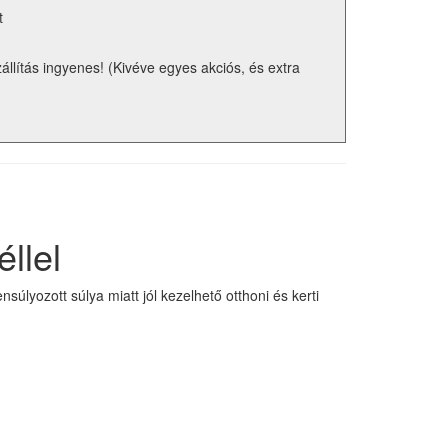
t
zállítás ingyenes! (Kivéve egyes akciós, és extra
llel
lyozott súlya miatt jól kezelhető otthoni és kerti