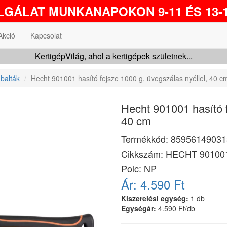
GÁLAT MUNKANAPOKON 9-11 ÉS 13-1
Akció
Kapcsolat
KertigépVilág, ahol a kertigépek születnek...
 balták
Hecht 901001 hasító fejsze 1000 g, üvegszálas nyéllel, 40 c
Hecht 901001 hasító f
40 cm
Termékkód:
85956149031
Cikkszám:
HECHT 90100
Polc: NP
Ár:
4.590 Ft
Kiszerelési egység:
1 db
Egységár:
4.590 Ft/db