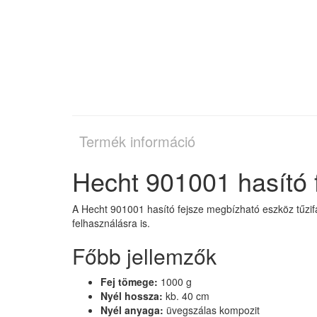
Termék információ
Hecht 901001 hasító f
A Hecht 901001 hasító fejsze megbízható eszköz tűzifa 
felhasználásra is.
Főbb jellemzők
Fej tömege:
1000 g
Nyél hossza:
kb. 40 cm
Nyél anyaga:
üvegszálas kompozit