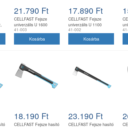
21.790 Ft
17.890 Ft
1
CELLFAST Fejsze
CELLFAST Fejsze
CE
,
univerzális U 1600
univerzális U 1100
un
41-003
41-002
41
ENERGO (1,6 kg)
ENERGO (1,1 kg)
EN
18.190 Ft
23.190 Ft
2
ító
CELLFAST Fejsze hasító
CELLFAST Fejsze hasító
CE