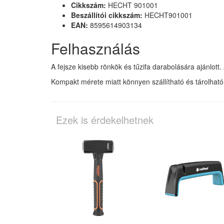
Cikkszám:
HECHT 901001
Beszállítói cikkszám:
HECHT901001
EAN:
8595614903134
Felhasználás
A fejsze kisebb rönkök és tűzifa darabolására ajánlot
Kompakt mérete miatt könnyen szállítható és tárolható,
Ezek is érdekelhetnek