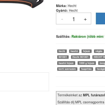
Márka:
Hecht
Gyártó:
Hecht
Szállítás:
Raktáron (több mint
hecht
hasító
fejsze
vágás
901001
Hecht 901001
HECHT 9
hasító fejsze
1000 g fejsze
üveg
kerti szerszám
faaprítás
favágá
Termékeinket az
MPL futárszol
Szállítás díj MPL csomagpontra