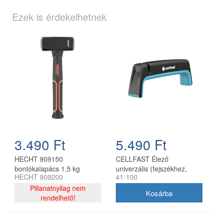
Ezek is érdekelhetnek
3.490 Ft
5.490 Ft
HECHT 909150
CELLFAST Élező
bontókalapács 1,5 kg
univerzális (fejszékhez,
HECHT 909200
41-100
késekhez, ollókhoz)
Pillanatnyilag nem
rendelhető!