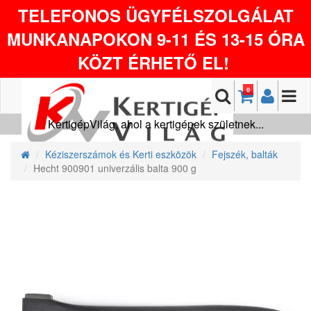
TELEFONOS ÜGYFÉLSZOLGÁLAT
MUNKANAPOKON 9-11 ÉS 13-15 ÓRA
KÖZT ÉRHETŐ EL!
0
KertigépVilág, ahol a kertigépek születnek...
Kéziszerszámok és Kerti eszközök
Fejszék, balták
Hecht 900901 univerzális balta 900 g