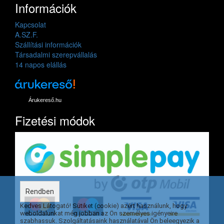
Információk
Kapcsolat
A.SZ.F.
Szállítási információk
Társadalmi szerepvállalás
14 napos elállás
Árukereső.hu
Fizetési módok
Rendben
Kedves Látogató! Sütiket (cookie) azért használunk, hogy
weboldalunkat még jobban az Ön személyes igényeire
szabhassuk. Szolgáltatásaink használatával Ön beleegyezik a