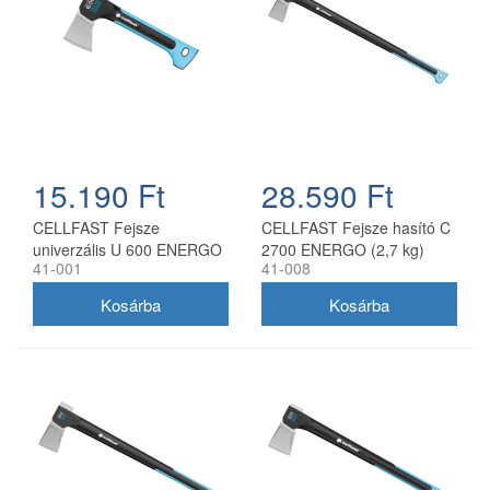
15.190 Ft
28.590 Ft
CELLFAST Fejsze
CELLFAST Fejsze hasító C
univerzális U 600 ENERGO
2700 ENERGO (2,7 kg)
41-001
41-008
(0,6 kg)