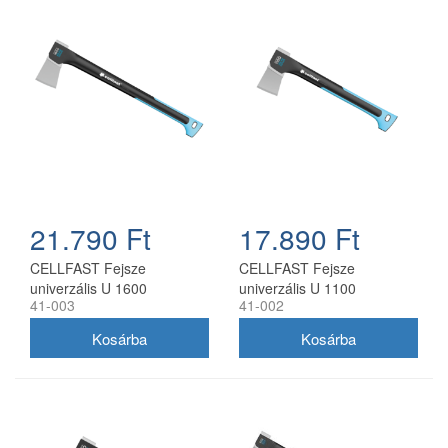
21.790 Ft
17.890 Ft
CELLFAST Fejsze
CELLFAST Fejsze
univerzális U 1600
univerzális U 1100
41-003
41-002
ENERGO (1,6 kg)
ENERGO (1,1 kg)