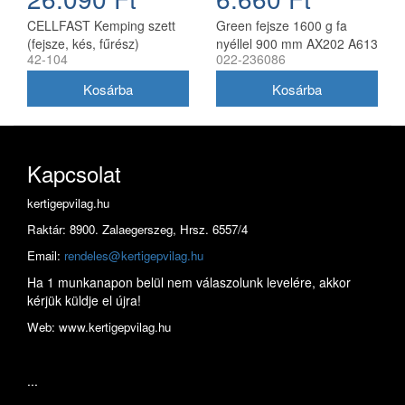
CELLFAST Kemping szett
Green fejsze 1600 g fa
(fejsze, kés, fűrész)
nyéllel 900 mm AX202 A613
42-104
022-236086
ENERGO
Kapcsolat
kertigepvilag.hu
Raktár: 8900. Zalaegerszeg, Hrsz. 6557/4
Email:
rendeles@kertigepvilag.hu
Ha 1 munkanapon belül nem válaszolunk levelére, akkor
kérjük küldje el újra!
Web: www.kertigepvilag.hu
...