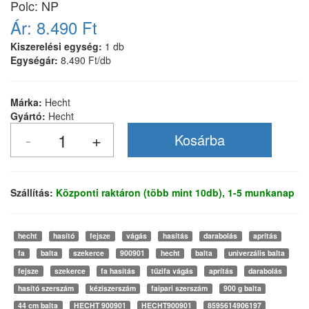
Polc: NP
Ár:
8.490 Ft
Kiszerelési egység:
1 db
Egységár:
8.490 Ft/db
Márka:
Hecht
Gyártó:
Hecht
Szállítás:
Központi raktáron (több mint 10db), 1-5 munkanap
hecht
hasító
fejsze
vágás
hasítás
darabolás
aprítás
fa
balta
szekerce
900901
hecht
balta
univerzális balta
fejsze
szekerce
fa hasítás
tűzifa vágás
aprítás
darabolás
hasító szerszám
kéziszerszám
faipari szerszám
900 g balta
44 cm balta
HECHT 900901
HECHT900901
8595614906197