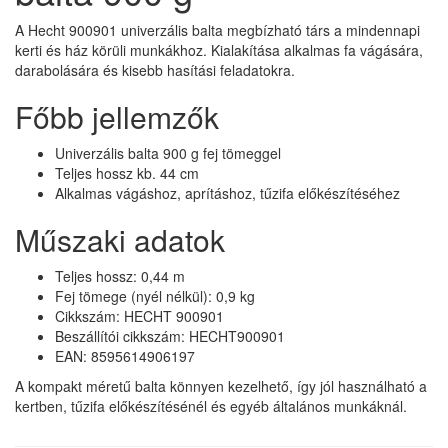
A Hecht 900901 univerzális balta megbízható társ a mindennapi
kerti és ház körüli munkákhoz. Kialakítása alkalmas fa vágására,
darabolására és kisebb hasítási feladatokra.
Főbb jellemzők
Univerzális balta 900 g fej tömeggel
Teljes hossz kb. 44 cm
Alkalmas vágáshoz, aprításhoz, tűzifa előkészítéséhez
Műszaki adatok
Teljes hossz: 0,44 m
Fej tömege (nyél nélkül): 0,9 kg
Cikkszám: HECHT 900901
Beszállítói cikkszám: HECHT900901
EAN: 8595614906197
A kompakt méretű balta könnyen kezelhető, így jól használható a
kertben, tűzifa előkészítésénél és egyéb általános munkáknál.