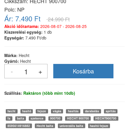
Cikkszám:
HECHT 900700
Polc: NP
Ár:
7.490 Ft
24.990 Ft
Akció időtartama:
2026-08-07 - 2026-08-25
Kiszerelési egység:
1 db
Egységár:
7.490 Ft/db
Márka:
Hecht
Gyártó:
Hecht
Szállítás:
Raktáron (több mint 10db)
hecht
hasító
fejsze
vágás
hasítás
darabolás
aprítás
fa
balta
szekerce
900700
HECHT 900700
HECHT900700
8595614916882
Hecht balta
univerzális balta
hasító fejsze