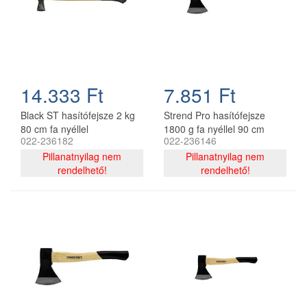
14.333 Ft
7.851 Ft
Black ST hasítófejsze 2 kg
Strend Pro hasítófejsze
80 cm fa nyéllel
1800 g fa nyéllel 90 cm
022-236182
022-236146
A613
Pillanatnyilag nem
Pillanatnyilag nem
rendelhető!
rendelhető!