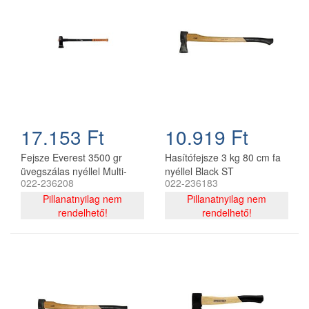
17.153 Ft
10.919 Ft
Fejsze Everest 3500 gr
Hasítófejsze 3 kg 80 cm fa
üvegszálas nyéllel Multi-
nyéllel Black ST
022-236208
022-236183
Neck
Pillanatnyilag nem
Pillanatnyilag nem
rendelhető!
rendelhető!