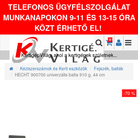
TELEFONOS ÜGYFÉLSZOLGÁLAT
MUNKANAPOKON 9-11 ÉS 13-15 ÓRA
KÖZT ÉRHETŐ EL!
0
KertigépVilág, ahol a kertigépek születnek...
Kéziszerszámok és Kerti eszközök
Fejszék, balták
HECHT 900700 univerzális balta 910 g, 44 cm
-70 %