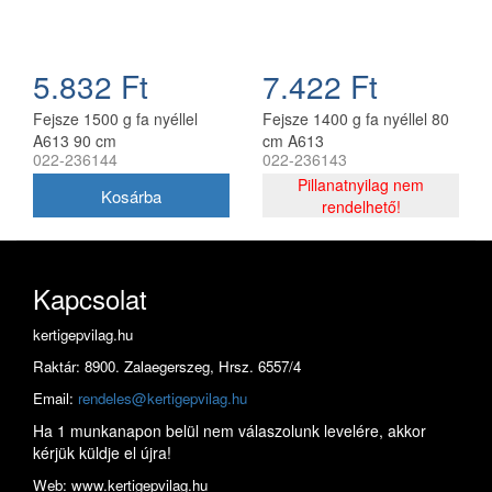
5.832 Ft
7.422 Ft
Fejsze 1500 g fa nyéllel
Fejsze 1400 g fa nyéllel 80
A613 90 cm
cm A613
022-236144
022-236143
Pillanatnyilag nem
rendelhető!
Kapcsolat
kertigepvilag.hu
Raktár: 8900. Zalaegerszeg, Hrsz. 6557/4
Email:
rendeles@kertigepvilag.hu
Ha 1 munkanapon belül nem válaszolunk levelére, akkor
kérjük küldje el újra!
Web: www.kertigepvilag.hu