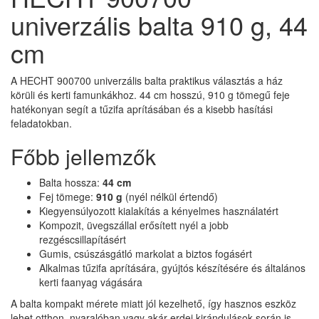
univerzális balta 910 g, 44
cm
A HECHT 900700 univerzális balta praktikus választás a ház
körüli és kerti famunkákhoz. 44 cm hosszú, 910 g tömegű feje
hatékonyan segít a tűzifa aprításában és a kisebb hasítási
feladatokban.
Főbb jellemzők
Balta hossza:
44 cm
Fej tömege:
910 g
(nyél nélkül értendő)
Kiegyensúlyozott kialakítás a kényelmes használatért
Kompozit, üvegszállal erősített nyél a jobb
rezgéscsillapításért
Gumis, csúszásgátló markolat a biztos fogásért
Alkalmas tűzifa aprítására, gyújtós készítésére és általános
kerti faanyag vágására
A balta kompakt mérete miatt jól kezelhető, így hasznos eszköz
lehet otthon, nyaralóban vagy akár erdei kirándulások során is.