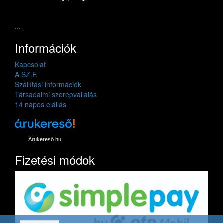
...
Információk
Kapcsolat
A.SZ.F.
Szállítási információk
Társadalmi szerepvállalás
14 napos elállás
Árukereső.hu
Fizetési módok