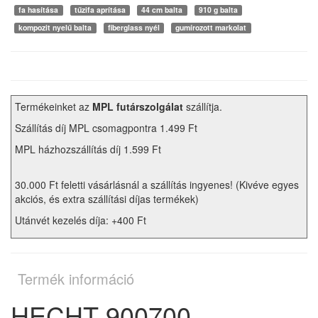
fa hasítása
tűzifa aprítása
44 cm balta
910 g balta
kompozit nyelű balta
fiberglass nyél
gumírozott markolat
Termékeinket az
MPL futárszolgálat
szállítja.
Szállítás díj MPL csomagpontra 1.499 Ft
MPL házhozszállítás díj 1.599 Ft
30.000 Ft feletti vásárlásnál a szállítás ingyenes! (Kivéve egyes
akciós, és extra szállítási díjas termékek)
Utánvét kezelés díja: +400 Ft
Termék információ
HECHT 900700