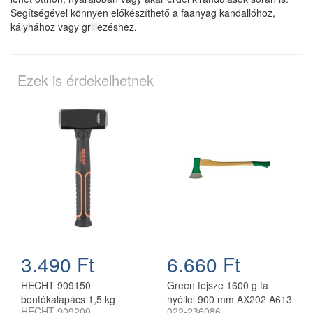
Segítségével könnyen előkészíthető a faanyag kandallóhoz,
kályhához vagy grillezéshez.
Ezek is érdekelhetnek
3.490 Ft
6.660 Ft
HECHT 909150
Green fejsze 1600 g fa
bontókalapács 1,5 kg
nyéllel 900 mm AX202 A613
HECHT 909200
022-236086