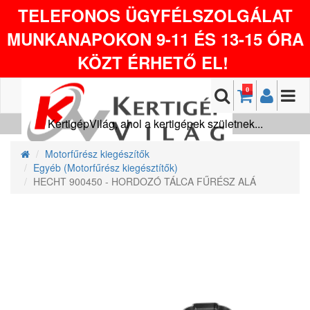
TELEFONOS ÜGYFÉLSZOLGÁLAT
MUNKANAPOKON 9-11 ÉS 13-15 ÓRA
KÖZT ÉRHETŐ EL!
0
KertigépVilág, ahol a kertigépek születnek...
Motorfűrész kiegészítők
Egyéb (Motorfűrész kiegésztítők)
HECHT 900450 - HORDOZÓ TÁLCA FŰRÉSZ ALÁ