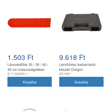
1.503 Ft
9.618 Ft
Láncvédőtok 30 / 35 / 40 /
Láncfűrész karbantartó
45 cm hosszúságokban
készlet Oregon
S-1144045-1
601981
utángyártott