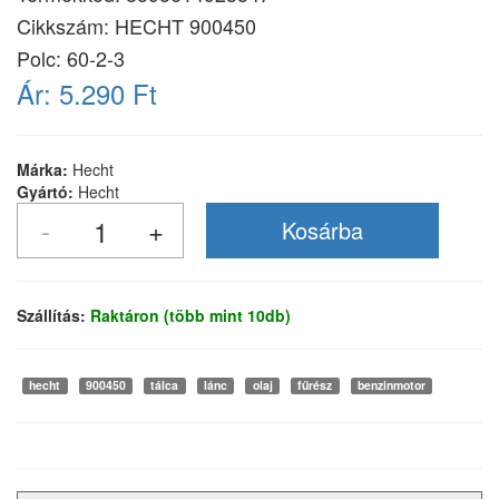
Cikkszám:
HECHT 900450
Polc: 60-2-3
Ár:
5.290 Ft
Márka:
Hecht
Gyártó:
Hecht
Szállítás:
Raktáron (több mint 10db)
hecht
900450
tálca
lánc
olaj
fűrész
benzinmotor