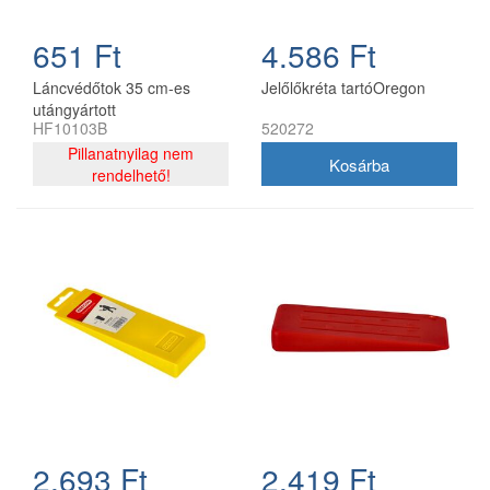
651 Ft
4.586 Ft
Láncvédőtok 35 cm-es
Jelőlőkréta tartóOregon
utángyártott
HF10103B
520272
Pillanatnyilag nem
rendelhető!
2.693 Ft
2.419 Ft