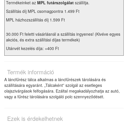
Termékeinket az
MPL futárszolgálat
szállítja.
Szállítás díj MPL csomagpontra 1.499 Ft
MPL házhozszállítás díj 1.599 Ft
30.000 Ft feletti vásárlásnál a szállítás ingyenes! (Kivéve egyes
akciós, és extra szállítási díjas termékek)
Utánvét kezelés díja: +400 Ft
Termék információ
A láncfűrész tálca alkalmas a láncfűrészek tárolására és
szállítására egyaránt. „Tálcaként” szolgál az esetleges
olajszivárgások felfogására. Ezáltal megakadályozhatja az autó,
vagy a fűrész tárolására szolgáló polc szennyeződését.
Ezek is érdekelhetnek