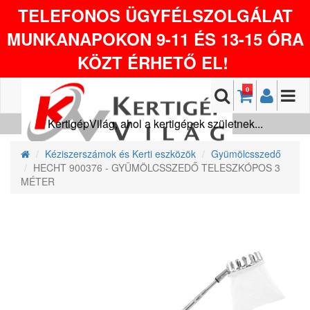
TELEFONOS ÜGYFÉLSZOLGÁLAT
MUNKANAPOKON 9-11 ÉS 13-15 ÓRA
KÖZT ÉRHETŐ EL!
0
KertigépVilág, ahol a kertigépek születnek...
Kéziszerszámok és Kerti eszközök
Gyümölcsszedő
HECHT 900376 - GYÜMÖLCSSZEDŐ TELESZKÓPOS 3
MÉTER