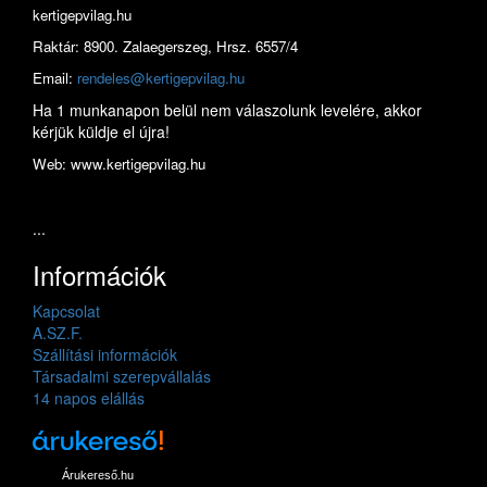
kertigepvilag.hu
Raktár: 8900. Zalaegerszeg, Hrsz. 6557/4
Email:
rendeles@kertigepvilag.hu
Ha 1 munkanapon belül nem válaszolunk levelére, akkor
kérjük küldje el újra!
Web: www.kertigepvilag.hu
...
Információk
Kapcsolat
A.SZ.F.
Szállítási információk
Társadalmi szerepvállalás
14 napos elállás
Árukereső.hu