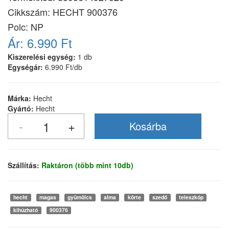
Cikkszám:
HECHT 900376
Polc: NP
Ár:
6.990 Ft
Kiszerelési egység:
1 db
Egységár:
6.990 Ft/db
Márka:
Hecht
Gyártó:
Hecht
Szállítás:
Raktáron (több mint 10db)
hecht
magas
gyümölcs
alma
körte
szedő
teleszkóp
kihúzható
900376