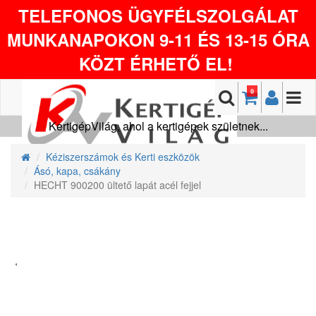
TELEFONOS ÜGYFÉLSZOLGÁLAT
MUNKANAPOKON 9-11 ÉS 13-15 ÓRA
KÖZT ÉRHETŐ EL!
0
KertigépVilág, ahol a kertigépek születnek...
Kéziszerszámok és Kerti eszközök
Ásó, kapa, csákány
HECHT 900200 ültető lapát acél fejjel