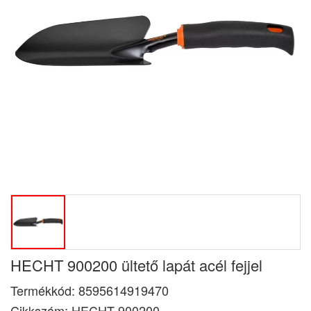
HECHT 900200 ültető lapát acél fejjel
Termékkód:
8595614919470
Cikkszám:
HECHT 900200