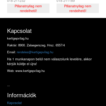
018-211232
018-211189
mozgatásához, nyél nélkül
Pillanatnyilag nem
Pillanatnyilag nem
rendelhető!
rendelhető!
Kapcsolat
kertigepvilag.hu
Raktár: 8900. Zalaegerszeg, Hrsz. 6557/4
Email:
rendeles@kertigepvilag.hu
Ha 1 munkanapon belül nem válaszolunk levelére, akkor
kérjük küldje el újra!
Web: www.kertigepvilag.hu
...
Információk
Kapcsolat