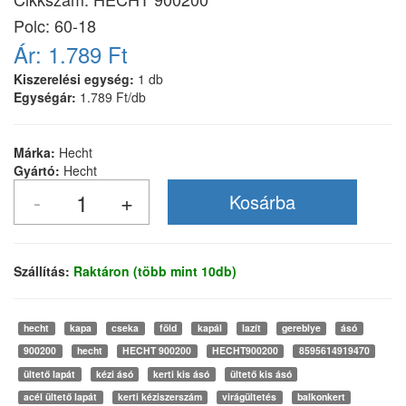
Polc: 60-18
Ár:
1.789 Ft
Kiszerelési egység:
1 db
Egységár:
1.789 Ft/db
Márka:
Hecht
Gyártó:
Hecht
Szállítás:
Raktáron (több mint 10db)
hecht
kapa
cseka
föld
kapál
lazít
gereblye
ásó
900200
hecht
HECHT 900200
HECHT900200
8595614919470
ültető lapát
kézi ásó
kerti kis ásó
ültető kis ásó
acél ültető lapát
kerti kéziszerszám
virágültetés
balkonkert