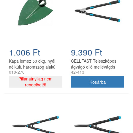
1.006 Ft
9.390 Ft
Kapa lemez 50 dkg, nyél
CELLFAST Teleszkópos
nélküli, háromszög alakú
ágvágó olló mellévágós
018-270
42-413
lemezkapa
BASIC
Pillanatnyilag nem
rendelhető!