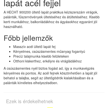
lapát acél fejjel
A HECHT 900200 ültető lapát praktikus kéziszerszám virágok,
palánták, fűszernövények ültetéséhez és átültetéséhez. Kisebb
kerti munkákhoz, balkonládákhoz és ágyásokhoz egyaránt jól
használható.
Főbb jellemzők
Masszív acél ültető lapát fej
Kényelmes, csúszásmentes műanyag fogantyú
Precíz talajmunka kisebb felületeken
Otthoni kiskerthez, erkélyre és virágládákhoz
A csúszásmentes nyél biztos fogást ad, így a munkavégzés
kényelmes és pontos. Az acél fejnek köszönhetően a lapát jól
behatol a talajba, segít az ültetőgödrök kialakításában és a
palánták kíméletes elhelyezésében.
Ezek is érdekelhetnek