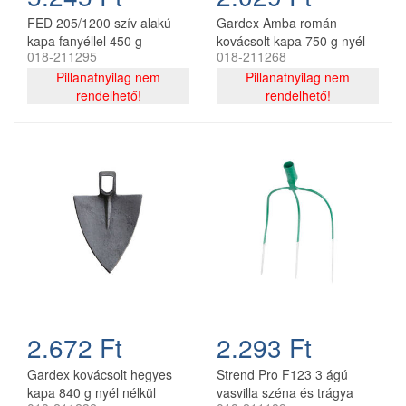
FED 205/1200 szív alakú
Gardex Amba román
kapa fanyéllel 450 g
kovácsolt kapa 750 g nyél
018-211295
018-211268
nélkül
Pillanatnyilag nem
Pillanatnyilag nem
rendelhető!
rendelhető!
2.672 Ft
2.293 Ft
Gardex kovácsolt hegyes
Strend Pro F123 3 ágú
kapa 840 g nyél nélkül
vasvilla széna és trágya