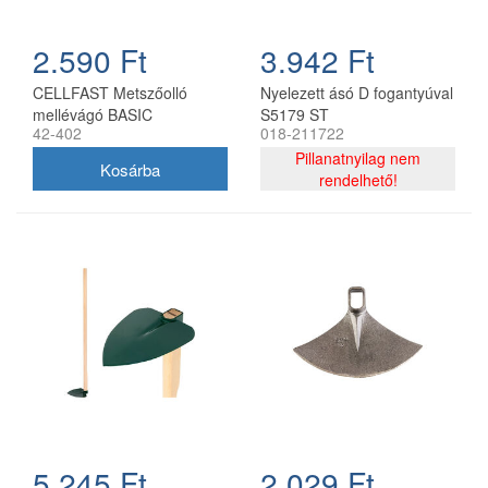
2.590 Ft
3.942 Ft
CELLFAST Metszőolló
Nyelezett ásó D fogantyúval
mellévágó BASIC
S5179 ST
42-402
018-211722
Pillanatnyilag nem
rendelhető!
5.245 Ft
2.029 Ft