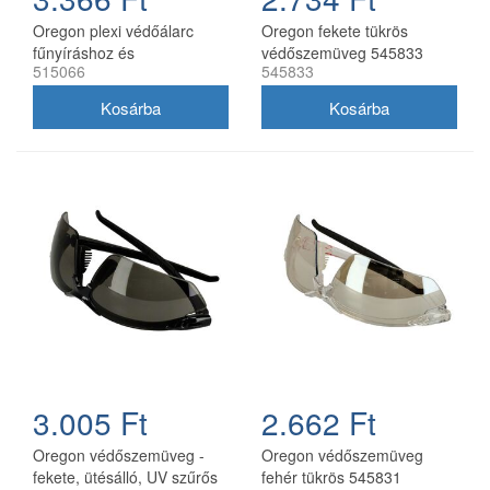
Oregon plexi védőálarc
Oregon fekete tükrös
fűnyíráshoz és
védőszemüveg 545833
515066
545833
bozótvágáshoz
3.005 Ft
2.662 Ft
Oregon védőszemüveg -
Oregon védőszemüveg
fekete, ütésálló, UV szűrős
fehér tükrös 545831