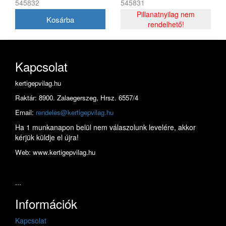
545832
545831
Pillanatnyilag nem
rendelhető!
Kapcsolat
kertigepvilag.hu
Raktár: 8900. Zalaegerszeg, Hrsz. 6557/4
Email:
rendeles@kertigepvilag.hu
Ha 1 munkanapon belül nem válaszolunk levelére, akkor
kérjük küldje el újra!
Web: www.kertigepvilag.hu
...
Információk
Kapcsolat