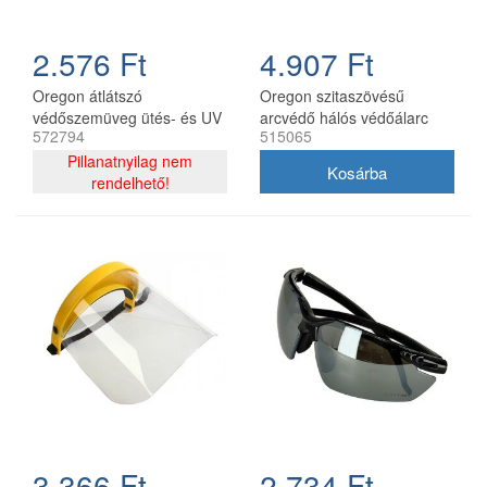
2.576 Ft
4.907 Ft
Oregon átlátszó
Oregon szitaszövésű
védőszemüveg ütés- és UV
arcvédő hálós védőálarc
572794
515065
védelemmel
Pillanatnyilag nem
rendelhető!
3.366 Ft
2.734 Ft