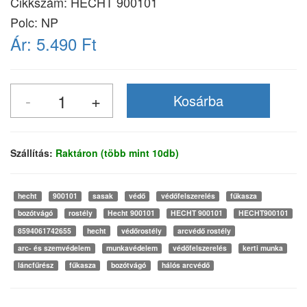
Cikkszám:
HECHT 900101
Polc: NP
Ár:
5.490 Ft
Szállítás:
Raktáron (több mint 10db)
hecht
900101
sasak
védő
védőfelszerelés
fűkasza
bozótvágó
rostély
Hecht 900101
HECHT 900101
HECHT900101
8594061742655
hecht
védőrostély
arcvédő rostély
arc- és szemvédelem
munkavédelem
védőfelszerelés
kerti munka
láncfűrész
fűkasza
bozótvágó
hálós arcvédő