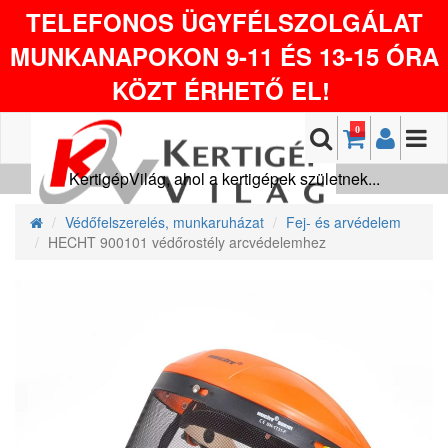
TELEFONOS ÜGYFÉLSZOLGÁLAT
MUNKANAPOKON 9-11 ÉS 13-15 ÓRA
KÖZT ÉRHETŐ EL!
0
KertigépVilág, ahol a kertigépek születnek...
Védőfelszerelés, munkaruházat
Fej- és arvédelem
HECHT 900101 védőrostély arcvédelemhez