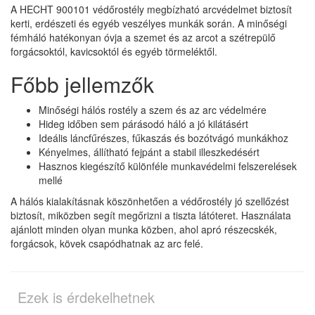
A HECHT 900101 védőrostély megbízható arcvédelmet biztosít
kerti, erdészeti és egyéb veszélyes munkák során. A minőségi
fémháló hatékonyan óvja a szemet és az arcot a szétrepülő
forgácsoktól, kavicsoktól és egyéb törmeléktől.
Főbb jellemzők
Minőségi hálós rostély a szem és az arc védelmére
Hideg időben sem párásodó háló a jó kilátásért
Ideális láncfűrészes, fűkaszás és bozótvágó munkákhoz
Kényelmes, állítható fejpánt a stabil illeszkedésért
Hasznos kiegészítő különféle munkavédelmi felszerelések
mellé
A hálós kialakításnak köszönhetően a védőrostély jó szellőzést
biztosít, miközben segít megőrizni a tiszta látóteret. Használata
ajánlott minden olyan munka közben, ahol apró részecskék,
forgácsok, kövek csapódhatnak az arc felé.
Ezek is érdekelhetnek