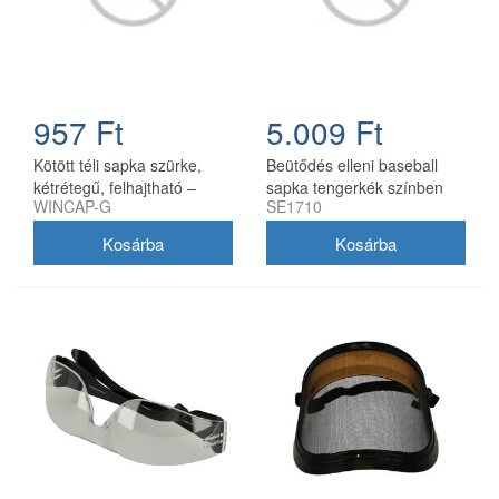
957 Ft
5.009 Ft
Kötött téli sapka szürke,
Beütődés elleni baseball
kétrétegű, felhajtható –
sapka tengerkék színben
WINCAP-G
SE1710
100% akril