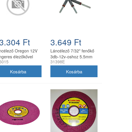
3.304 Ft
3.649 Ft
ncélező Oregon 12V
Láncélező 7/32" fenőkő
ngeres élezőkővel
3db-12v-oshoz 5.5mm
5015
31398E