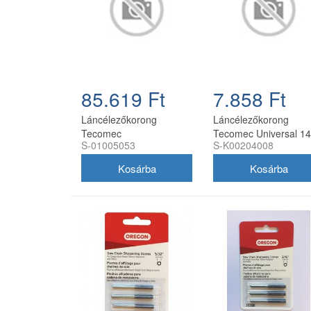
85.619 Ft
7.858 Ft
Láncélezőkorong
Láncélezőkorong
Tecomec
Tecomec Universal 14
S-01005053
S-K00204008
145x22.2x3.2mm
22,2 x 8 mm
gyémántporos