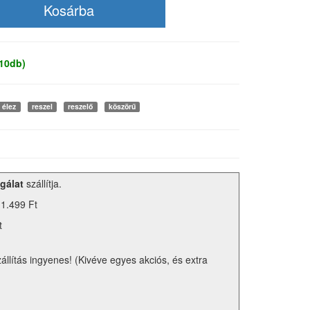
 10db)
élez
reszel
reszelő
köszörű
gálat
szállítja.
 1.499 Ft
t
zállítás ingyenes! (Kivéve egyes akciós, és extra