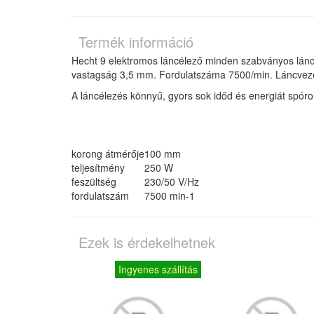
Termék információ
Hecht 9 elektromos láncélező minden szabványos lán
vastagság 3,5 mm. Fordulatszáma 7500/min. Láncvezetős
A láncélezés könnyű, gyors sok időd és energiát spór
korong átmérője
100 mm
teljesítmény
250 W
feszültség
230/50 V/Hz
fordulatszám
7500 min-1
Ezek is érdekelhetnek
Ingyenes szállítás