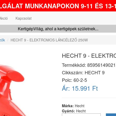
GÁLAT MUNKANAPOKON 9-11 ÉS 13-1
Akció
Kapcsolat
KertigépVilág, ahol a kertigépek születnek...
zők
HECHT 9 - ELEKTROMOS LÁNCÉLEZŐ 250W
HECHT 9 - ELEKT
Termékkód:
85956149021
Cikkszám:
HECHT 9
Polc: 60-2-5
Ár:
15.991 Ft
Márka:
Hecht
Gyártó:
Hecht