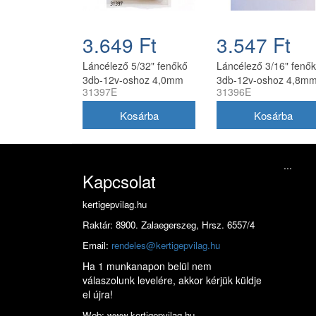
3.649 Ft
3.547 Ft
Láncélező 5/32" fenőkő
Láncélező 3/16" fenő
3db-12v-oshoz 4,0mm
3db-12v-oshoz 4,8m
31397E
31396E
...
Kapcsolat
kertigepvilag.hu
Raktár: 8900. Zalaegerszeg, Hrsz. 6557/4
Email:
rendeles@kertigepvilag.hu
Ha 1 munkanapon belül nem
válaszolunk levelére, akkor kérjük küldje
el újra!
Web: www.kertigepvilag.hu