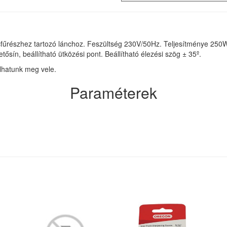
cfűrészhez tartozó lánchoz. Feszültség 230V/50Hz. Teljesítménye 2
ín, beállítható ütközési pont. Beállítható élezési szög ± 35º.
olhatunk meg vele.
Paraméterek