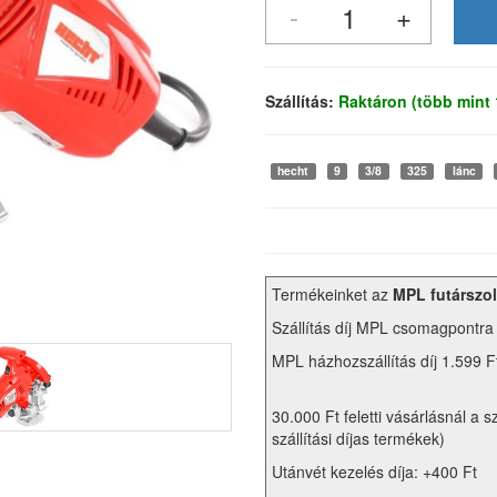
Szállítás:
Raktáron (több mint
hecht
9
3/8
325
lánc
Termékeinket az
MPL futárszol
Szállítás díj MPL csomagpontra
MPL házhozszállítás díj 1.599 F
30.000 Ft feletti vásárlásnál a s
szállítási díjas termékek)
Utánvét kezelés díja: +400 Ft