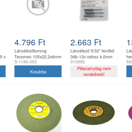
4.796 Ft
2.663 Ft
1
Láncélezőkorong
Láncélező 5/32" fenőkő
Lá
5 x
Tecomec 105x22.2x6mm
3db-12v-oshoz 4,0mm
he
S-1190-053
31399E
58
Pillanatnyilag nem
rendelhető!