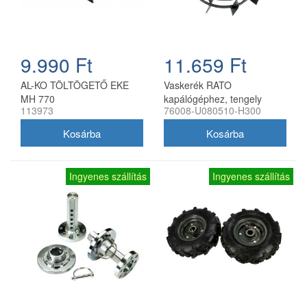
9.990 Ft
11.659 Ft
AL-KO TÖLTÖGETŐ EKE
Vaskerék RATO
MH 770
kapálógéphez, tengely
113973
76008-U080510-H300
nélkül
Ingyenes szállítás
Ingyenes szállítás