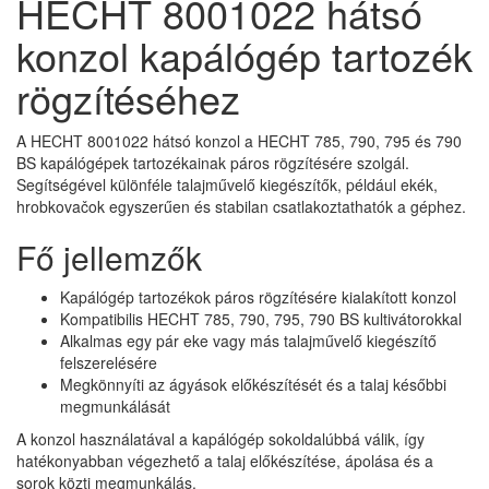
HECHT 8001022 hátsó
konzol kapálógép tartozék
rögzítéséhez
A HECHT 8001022 hátsó konzol a HECHT 785, 790, 795 és 790
BS kapálógépek tartozékainak páros rögzítésére szolgál.
Segítségével különféle talajművelő kiegészítők, például ekék,
hrobkovačok egyszerűen és stabilan csatlakoztathatók a géphez.
Fő jellemzők
Kapálógép tartozékok páros rögzítésére kialakított konzol
Kompatibilis HECHT 785, 790, 795, 790 BS kultivátorokkal
Alkalmas egy pár eke vagy más talajművelő kiegészítő
felszerelésére
Megkönnyíti az ágyások előkészítését és a talaj későbbi
megmunkálását
A konzol használatával a kapálógép sokoldalúbbá válik, így
hatékonyabban végezhető a talaj előkészítése, ápolása és a
sorok közti megmunkálás.