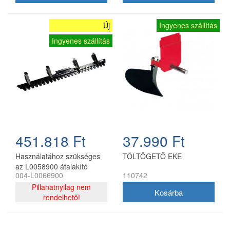
Új
Ingyenes szállítás
Ingyenes szállítás
451.818 Ft
37.990 Ft
Használatához szükséges
TÖLTÖGETŐ EKE
az L0058900 átalakító
004-L0066900
110742
készlet.
Pillanatnyilag nem
rendelhető!