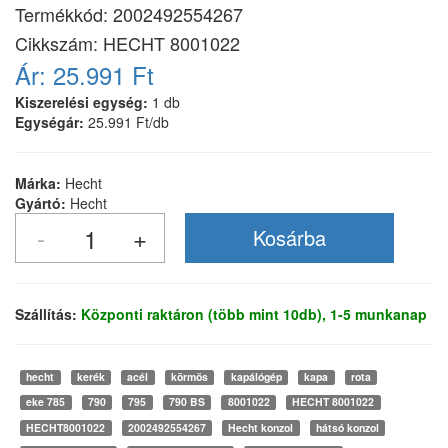
Termékkód:
2002492554267
Cikkszám:
HECHT 8001022
Ár:
25.991 Ft
Kiszerelési egység:
1 db
Egységár:
25.991 Ft/db
Márka:
Hecht
Gyártó:
Hecht
Szállítás:
Központi raktáron (több mint 10db), 1-5 munkanap
hecht
kerék
acél
körmös
kapálógép
kapa
rota
eke 785
790
795
790 BS
8001022
HECHT 8001022
HECHT8001022
2002492554267
Hecht konzol
hátsó konzol