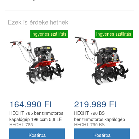
Ezek is érdekelhetnek
Ingyenes szállítás
Ingyenes szállítás
164.990 Ft
219.989 Ft
HECHT 785 benzinmotoros
HECHT 790 BS
kapálógép 196 ccm 5,6 LE
benzinmotoros kapálógép
HECHT 785
HECHT 790 BS
Briggs & Stratton motorral