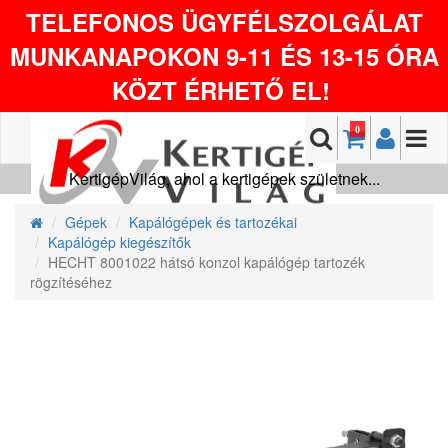
TELEFONOS ÜGYFÉLSZOLGÁLAT
MUNKANAPOKON 9-11 ÉS 13-15 ÓRA
KÖZT ÉRHETŐ EL!
0
KertigépVilág, ahol a kertigépek születnek...
Gépek
Kapálógépek és tartozékai
Kapálógép kiegészítők
HECHT 8001022 hátsó konzol kapálógép tartozék
rögzítéséhez