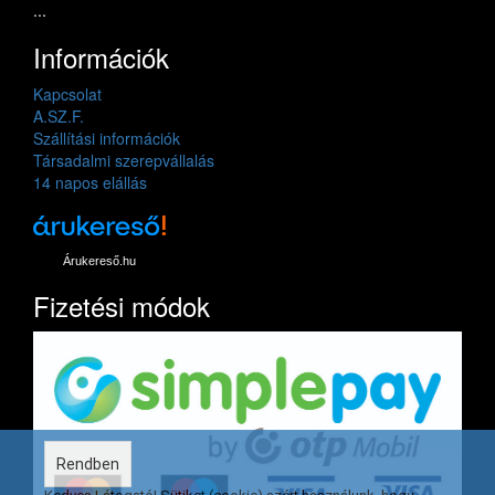
...
Információk
Kapcsolat
A.SZ.F.
Szállítási információk
Társadalmi szerepvállalás
14 napos elállás
Árukereső.hu
Fizetési módok
Rendben