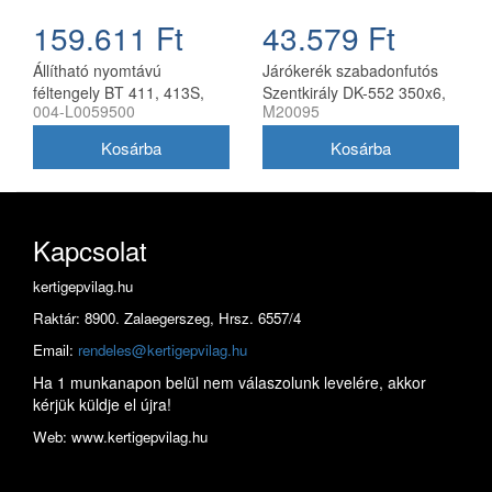
159.611 Ft
43.579 Ft
Állítható nyomtávú
Járókerék szabadonfutós
féltengely BT 411, 413S,
Szentkirály DK-552 350x6,
004-L0059500
M20095
417S kultivátorhoz, Bertolini
párban
Kapcsolat
kertigepvilag.hu
Raktár: 8900. Zalaegerszeg, Hrsz. 6557/4
Email:
rendeles@kertigepvilag.hu
Ha 1 munkanapon belül nem válaszolunk levelére, akkor
kérjük küldje el újra!
Web: www.kertigepvilag.hu