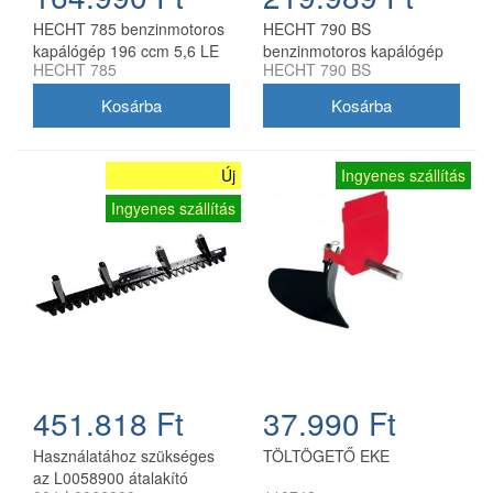
HECHT 785 benzinmotoros
HECHT 790 BS
kapálógép 196 ccm 5,6 LE
benzinmotoros kapálógép
HECHT 785
HECHT 790 BS
Briggs & Stratton motorral
Új
Ingyenes szállítás
Ingyenes szállítás
451.818 Ft
37.990 Ft
Használatához szükséges
TÖLTÖGETŐ EKE
az L0058900 átalakító