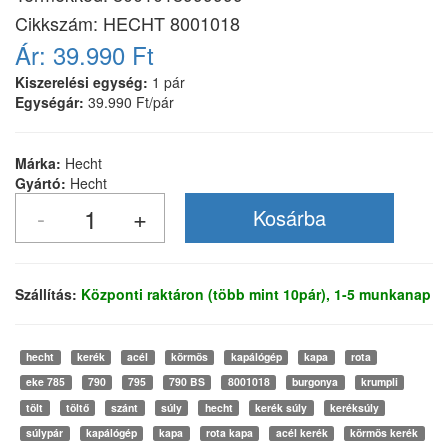
Cikkszám:
HECHT 8001018
Ár:
39.990 Ft
Kiszerelési egység:
1 pár
Egységár:
39.990 Ft/pár
Márka:
Hecht
Gyártó:
Hecht
Szállítás:
Központi raktáron (több mint 10pár), 1-5 munkanap
hecht
kerék
acél
körmös
kapálógép
kapa
rota
eke 785
790
795
790 BS
8001018
burgonya
krumpli
tölt
töltő
szánt
súly
hecht
kerék súly
keréksúly
súlypár
kapálógép
kapa
rota kapa
acél kerék
körmös kerék