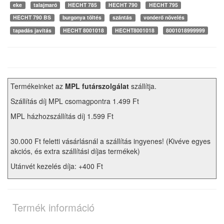
eke
talajmaró
HECHT 785
HECHT 790
HECHT 795
HECHT 790 BS
burgonya töltés
szántás
vonóerő növelés
tapadás javítás
HECHT 8001018
HECHT8001018
8001018999999
Termékeinket az
MPL futárszolgálat
szállítja.
Szállítás díj MPL csomagpontra 1.499 Ft
MPL házhozszállítás díj 1.599 Ft
30.000 Ft feletti vásárlásnál a szállítás ingyenes! (Kivéve egyes
akciós, és extra szállítási díjas termékek)
Utánvét kezelés díja: +400 Ft
Termék információ