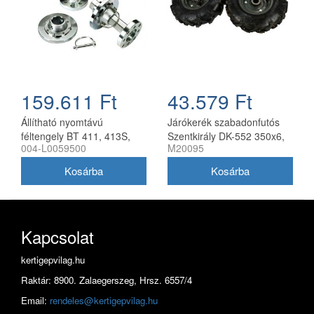
159.611 Ft
43.579 Ft
Állítható nyomtávú
Járókerék szabadonfutós
féltengely BT 411, 413S,
Szentkirály DK-552 350x6,
004-L0059500
M20095
417S kultivátorhoz, Bertolini
párban
Kapcsolat
kertigepvilag.hu
Raktár: 8900. Zalaegerszeg, Hrsz. 6557/4
Email:
rendeles@kertigepvilag.hu