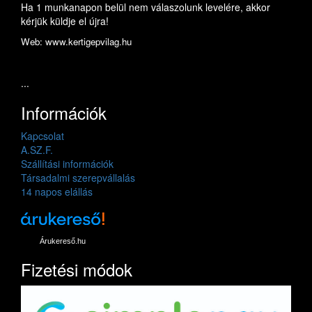
Ha 1 munkanapon belül nem válaszolunk levelére, akkor
kérjük küldje el újra!
Web: www.kertigepvilag.hu
...
Információk
Kapcsolat
A.SZ.F.
Szállítási információk
Társadalmi szerepvállalás
14 napos elállás
Árukereső.hu
Fizetési módok