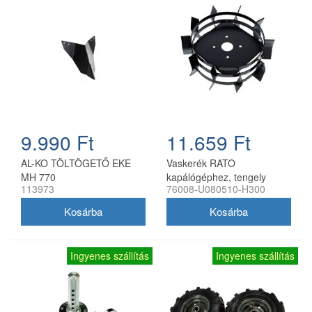
9.990 Ft
11.659 Ft
AL-KO TÖLTÖGETŐ EKE
Vaskerék RATO
MH 770
kapálógéphez, tengely
113973
76008-U080510-H300
nélkül
Ingyenes szállítás
Ingyenes szállítás