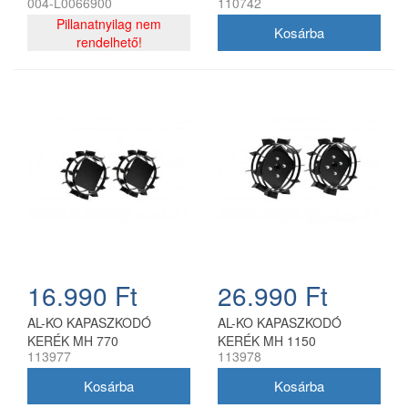
004-L0066900
110742
készlet.
Pillanatnyilag nem
rendelhető!
16.990 Ft
26.990 Ft
AL-KO KAPASZKODÓ
AL-KO KAPASZKODÓ
KERÉK MH 770
KERÉK MH 1150
113977
113978