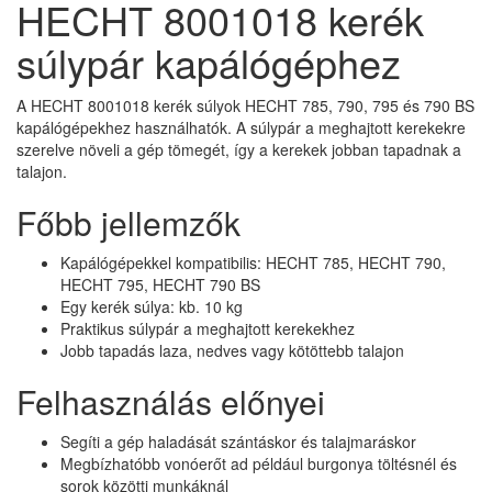
HECHT 8001018 kerék
súlypár kapálógéphez
A HECHT 8001018 kerék súlyok HECHT 785, 790, 795 és 790 BS
kapálógépekhez használhatók. A súlypár a meghajtott kerekekre
szerelve növeli a gép tömegét, így a kerekek jobban tapadnak a
talajon.
Főbb jellemzők
Kapálógépekkel kompatibilis: HECHT 785, HECHT 790,
HECHT 795, HECHT 790 BS
Egy kerék súlya: kb. 10 kg
Praktikus súlypár a meghajtott kerekekhez
Jobb tapadás laza, nedves vagy kötöttebb talajon
Felhasználás előnyei
Segíti a gép haladását szántáskor és talajmaráskor
Megbízhatóbb vonóerőt ad például burgonya töltésnél és
sorok közötti munkáknál