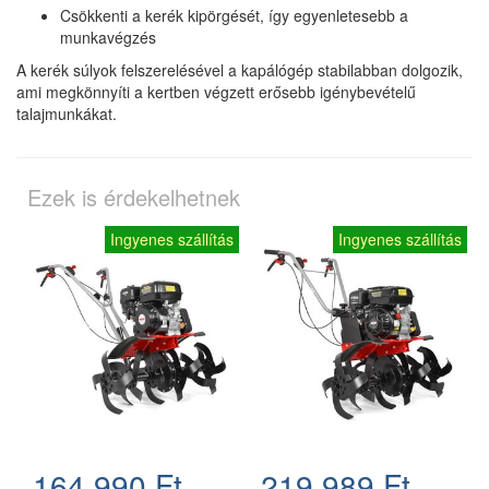
Csökkenti a kerék kipörgését, így egyenletesebb a
munkavégzés
A kerék súlyok felszerelésével a kapálógép stabilabban dolgozik,
ami megkönnyíti a kertben végzett erősebb igénybevételű
talajmunkákat.
Ezek is érdekelhetnek
Ingyenes szállítás
Ingyenes szállítás
164.990 Ft
219.989 Ft