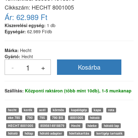
Cikkszám:
HECHT 8001005
Ár:
62.989 Ft
Kiszerelési egység:
1 db
Egységár:
62.989 Ft/db
Márka:
Hecht
Gyártó:
Hecht
Szállítás:
Központi raktáron (több mint 10db), 1-5 munkanap
hecht
kerék
acél
körmös
kapálógép
kapa
rota
eke 785
790
795
790 BS
8001005
hótoló
HECHT 8001005
8595614918879
Hecht
hóeke
hótoló lap
hótoló
hólap
hótoló adapter
hóeltakarítás
kertigép tartozék