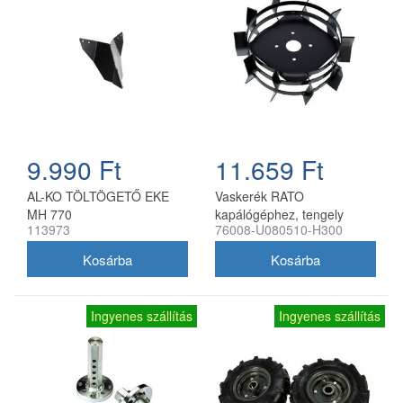
9.990 Ft
11.659 Ft
AL-KO TÖLTÖGETŐ EKE
Vaskerék RATO
MH 770
kapálógéphez, tengely
113973
76008-U080510-H300
nélkül
Ingyenes szállítás
Ingyenes szállítás