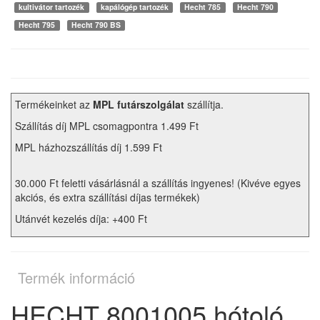
kultivátor tartozék
kapálógép tartozék
Hecht 785
Hecht 790
Hecht 795
Hecht 790 BS
Termékeinket az
MPL futárszolgálat
szállítja.
Szállítás díj MPL csomagpontra 1.499 Ft
MPL házhozszállítás díj 1.599 Ft
30.000 Ft feletti vásárlásnál a szállítás ingyenes! (Kivéve egyes
akciós, és extra szállítási díjas termékek)
Utánvét kezelés díja: +400 Ft
Termék információ
HECHT 8001005 hótoló