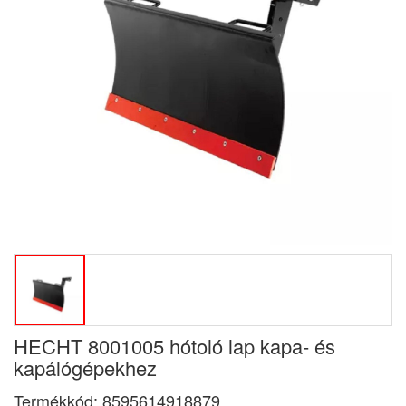
HECHT 8001005 hótoló lap kapa- és
kapálógépekhez
Termékkód:
8595614918879