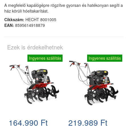
A megfelelő kapálógépre rögzítve gyorsan és hatékonyan segíti a
ház körüli hóeltakarítást.
Cikkszám:
HECHT 8001005
EAN:
8595614918879
Ezek is érdekelhetnek
Ingyenes szállítás
Ingyenes szállítás
164.990 Ft
219.989 Ft