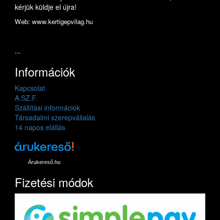
kérjük küldje el újra!
Web: www.kertigepvilag.hu
...
Információk
Kapcsolat
A.SZ.F.
Szállítási információk
Társadalmi szerepvállalás
14 napos elállás
Árukereső.hu
Fizetési módok