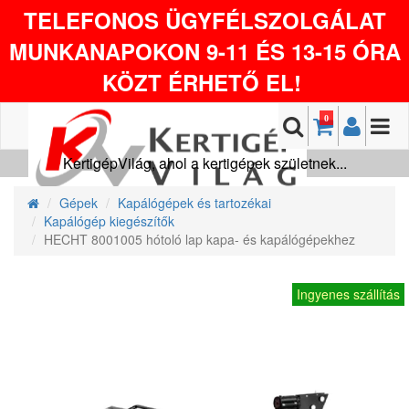
TELEFONOS ÜGYFÉLSZOLGÁLAT
MUNKANAPOKON 9-11 ÉS 13-15 ÓRA
KÖZT ÉRHETŐ EL!
0
KertigépVilág, ahol a kertigépek születnek...
Gépek
Kapálógépek és tartozékai
Kapálógép kiegészítők
HECHT 8001005 hótoló lap kapa- és kapálógépekhez
Ingyenes szállítás