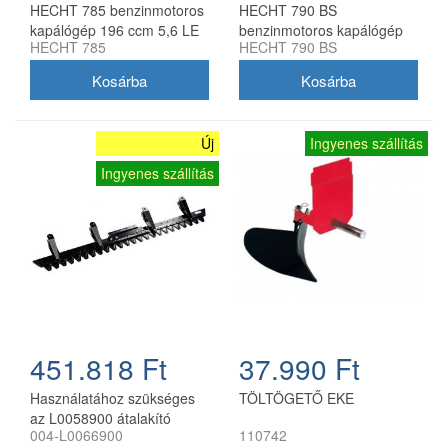
HECHT 785 benzinmotoros
HECHT 790 BS
kapálógép 196 ccm 5,6 LE
benzinmotoros kapálógép
HECHT 785
HECHT 790 BS
Briggs & Stratton motorral
Új
Ingyenes szállítás
Ingyenes szállítás
451.818 Ft
37.990 Ft
Használatához szükséges
TÖLTÖGETŐ EKE
az L0058900 átalakító
004-L0066900
110742
készlet.