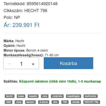
Termékkód:
8595614920148
Cikkszám:
HECHT 796
Polc: NP
Ár:
239.991 Ft
Márka:
Hecht
Gyártó:
Hecht
Motor típusa:
Benzin 4-ütem
Munkaszélesség(hossz):
71-80 cm
Szállítás:
Központi raktáron (több mint 10db), 1-5 munkanap
hecht
kapa
kapáló
rota
rotációs
kapálógép
kultivátor
föld
talaj
benzin
4-ütem
ohv
796
honda
HECHT 796