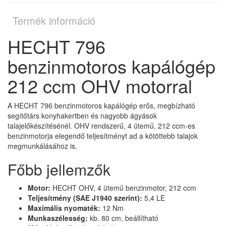
Termék információ
HECHT 796
benzinmotoros kapálógép
212 ccm OHV motorral
A HECHT 796 benzinmotoros kapálógép erős, megbízható
segítőtárs konyhakertben és nagyobb ágyások
talajelőkészítésénél. OHV rendszerű, 4 ütemű, 212 ccm-es
benzinmotorja elegendő teljesítményt ad a kötöttebb talajok
megmunkálásához is.
Főbb jellemzők
Motor:
HECHT OHV, 4 ütemű benzinmotor, 212 ccm
Teljesítmény (SAE J1940 szerint):
5,4 LE
Maximális nyomaték:
12 Nm
Munkaszélesség:
kb. 80 cm, beállítható