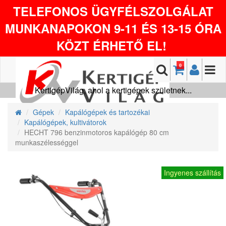
TELEFONOS ÜGYFÉLSZOLGÁLAT
MUNKANAPOKON 9-11 ÉS 13-15 ÓRA
KÖZT ÉRHETŐ EL!
0
KertigépVilág, ahol a kertigépek születnek...
Gépek
Kapálógépek és tartozékai
Kapálógépek, kultivátorok
HECHT 796 benzinmotoros kapálógép 80 cm
munkaszélességgel
Ingyenes szállítás