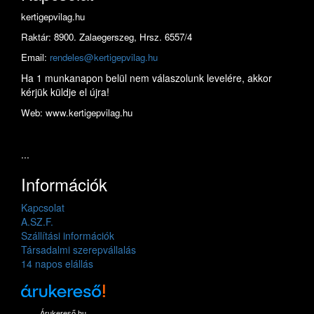
kertigepvilag.hu
Raktár: 8900. Zalaegerszeg, Hrsz. 6557/4
Email:
rendeles@kertigepvilag.hu
Ha 1 munkanapon belül nem válaszolunk levelére, akkor
kérjük küldje el újra!
Web: www.kertigepvilag.hu
...
Információk
Kapcsolat
A.SZ.F.
Szállítási információk
Társadalmi szerepvállalás
14 napos elállás
Árukereső.hu