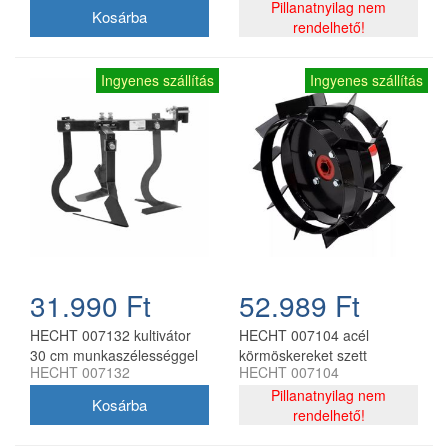
Pillanatnyilag nem
rendelhető!
Ingyenes szállítás
Ingyenes szállítás
31.990 Ft
52.989 Ft
HECHT 007132 kultivátor
HECHT 007104 acél
30 cm munkaszélességgel
körmöskereket szett
HECHT 007132
HECHT 007104
7100 és 7970
HECHT 7100 kapálógéphez
kapálógéphez
(2 db, 2020-tól)
Pillanatnyilag nem
rendelhető!