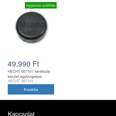
Ingyenes szállítás
49.990 Ft
HECHT 007101 keréksúly
készlet egytengelyes
HECHT 007101
traktorhoz 2x12 kg
Kapcsolat