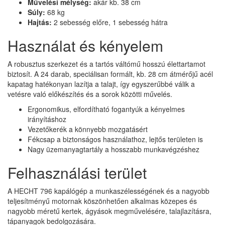
Művelési mélység:
akár kb. 38 cm
Súly:
68 kg
Hajtás:
2 sebesség előre, 1 sebesség hátra
Használat és kényelem
A robusztus szerkezet és a tartós váltómű hosszú élettartamot
biztosít. A 24 darab, speciálisan formált, kb. 28 cm átmérőjű acél
kapatag hatékonyan lazítja a talajt, így egyszerűbbé válik a
vetésre való előkészítés és a sorok közötti művelés.
Ergonomikus, elfordítható fogantyúk a kényelmes
irányításhoz
Vezetőkerék a könnyebb mozgatásért
Fékcsap a biztonságos használathoz, lejtős területen is
Nagy üzemanyagtartály a hosszabb munkavégzéshez
Felhasználási terület
A HECHT 796 kapálógép a munkaszélességének és a nagyobb
teljesítményű motornak köszönhetően alkalmas közepes és
nagyobb méretű kertek, ágyások megművelésére, talajlazításra,
tápanyagok bedolgozására.