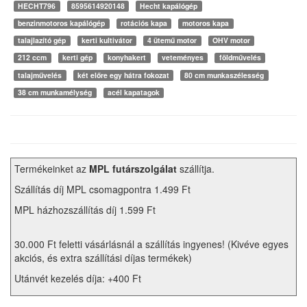
HECHT796
8595614920148
Hecht kapálógép
benzinmotoros kapálógép
rotációs kapa
motoros kapa
talajlazító gép
kerti kultivátor
4 ütemű motor
OHV motor
212 ccm
kerti gép
konyhakert
veteményes
földművelés
talajművelés
két előre egy hátra fokozat
80 cm munkaszélesség
38 cm munkamélység
acél kapatagok
Termékeinket az
MPL futárszolgálat
szállítja.
Szállítás díj MPL csomagpontra 1.499 Ft
MPL házhozszállítás díj 1.599 Ft
30.000 Ft feletti vásárlásnál a szállítás ingyenes! (Kivéve egyes
akciós, és extra szállítási díjas termékek)
Utánvét kezelés díja: +400 Ft