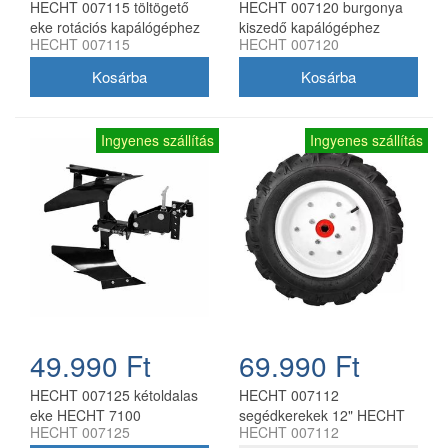
HECHT 007115 töltögető
HECHT 007120 burgonya
eke rotációs kapálógéphez
kiszedő kapálógéphez
HECHT 007115
HECHT 007120
Ingyenes szállítás
Ingyenes szállítás
49.990 Ft
69.990 Ft
HECHT 007125 kétoldalas
HECHT 007112
eke HECHT 7100
segédkerekek 12" HECHT
HECHT 007125
HECHT 007112
kapálógéphez
7100 kapálógéphez (1 pár)