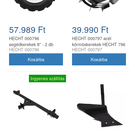
57.989 Ft
39.990 Ft
HECHT 000796
HECHT 000797 acél
segédkerekek 8" - 2 db
körmöskerekek HECHT 796
HECHT 000796
HECHT 000797
kapálógéphez
kapálógéphez (2 db)
Ingyenes szállítás