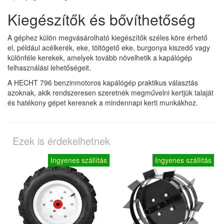
Kiegészítők és bővíthetőség
A géphez külön megvásárolható kiegészítők széles köre érhető
el, például acélkerék, eke, töltögető eke, burgonya kiszedő vagy
különféle kerekek, amelyek tovább növelhetik a kapálógép
felhasználási lehetőségeit.
A HECHT 796 benzinmotoros kapálógép praktikus választás
azoknak, akik rendszeresen szeretnék megművelni kertjük talaját
és hatékony gépet keresnek a mindennapi kerti munkákhoz.
Ezek is érdekelhetnek
Ingyenes szállítás
Ingyenes szállítás