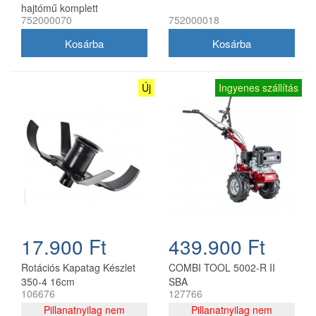
hajtómű komplett
752000070
752000018
Új
Ingyenes szállítás
17.900 Ft
439.900 Ft
Rotációs Kapatag Készlet
COMBI TOOL 5002-R II
350-4 16cm
SBA
106676
127766
Pillanatnyilag nem
Pillanatnyilag nem