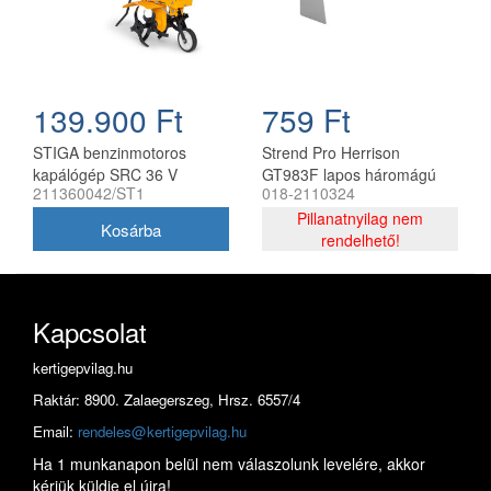
139.900 Ft
759 Ft
STIGA benzinmotoros
Strend Pro Herrison
kapálógép SRC 36 V
GT983F lapos háromágú
211360042/ST1
018-2110324
gyomkapa nyéllel
Pillanatnyilag nem
rendelhető!
Kapcsolat
kertigepvilag.hu
Raktár: 8900. Zalaegerszeg, Hrsz. 6557/4
Email:
rendeles@kertigepvilag.hu
Ha 1 munkanapon belül nem válaszolunk levelére, akkor
kérjük küldje el újra!