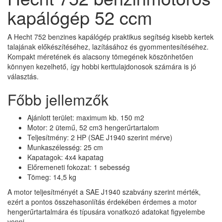
kapálógép 52 ccm
A Hecht 752 benzines kapálógép praktikus segítség kisebb kertek
talajának előkészítéséhez, lazításához és gyommentesítéséhez.
Kompakt méretének és alacsony tömegének köszönhetően
könnyen kezelhető, így hobbi kerttulajdonosok számára is jó
választás.
Főbb jellemzők
Ajánlott terület: maximum kb. 150 m2
Motor: 2 ütemű, 52 cm3 hengerűrtartalom
Teljesítmény: 2 HP (SAE J1940 szerint mérve)
Munkaszélesség: 25 cm
Kapatagok: 4x4 kapatag
Előremeneti fokozat: 1 sebesség
Tömeg: 14,5 kg
A motor teljesítményét a SAE J1940 szabvány szerint mérték,
ezért a pontos összehasonlítás érdekében érdemes a motor
hengerűrtartalmára és típusára vonatkozó adatokat figyelembe
venni.