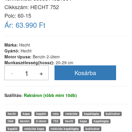
Cikkszám:
HECHT 752
Polc: 60-15
Ár:
63.990 Ft
Márka:
Hecht
Gyártó:
Hecht
Motor típusa:
Benzin 2-ütem
Munkaszélesség(hossz):
20-29 cm
Szállítás:
Raktáron (több mint 10db)
hecht
kapa
kapáló
rota
rotációs
kapálógép
kultivátor
föld
benzin
2-ütem
752
hecht
kapa
kapálógép
kapáló
rotációs kapa
rotációs kapálógép
kultivátor