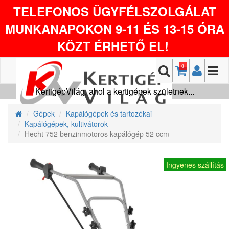
TELEFONOS ÜGYFÉLSZOLGÁLAT
MUNKANAPOKON 9-11 ÉS 13-15 ÓRA
KÖZT ÉRHETŐ EL!
0
KertigépVilág, ahol a kertigépek születnek...
Gépek
Kapálógépek és tartozékai
Kapálógépek, kultivátorok
Hecht 752 benzinmotoros kapálógép 52 ccm
Ingyenes szállítás