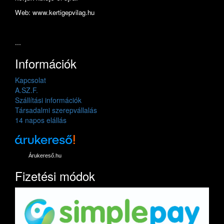
Web: www.kertigepvilag.hu
...
Információk
Kapcsolat
A.SZ.F.
Szállítási információk
Társadalmi szerepvállalás
14 napos elállás
Árukereső.hu
Fizetési módok