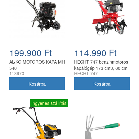
199.900 Ft
114.990 Ft
AL-KO MOTOROS KAPA MH
HECHT 747 benzinmotoros
540
kapálógép 173 cm3, 60 cm
113970
HECHT 747
munkaszélesség
Ingyenes szállítás