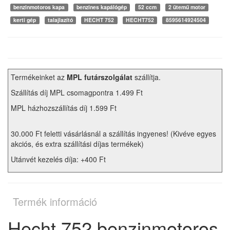
benzinmotoros kapa
benzines kapálógép
52 ccm
2 ütemű motor
kerti gép
talajlazító
HECHT 752
HECHT752
8595614924504
Termékeinket az
MPL futárszolgálat
szállítja.
Szállítás díj MPL csomagpontra 1.499 Ft
MPL házhozszállítás díj 1.599 Ft
30.000 Ft feletti vásárlásnál a szállítás ingyenes! (Kivéve egyes
akciós, és extra szállítási díjas termékek)
Utánvét kezelés díja: +400 Ft
Termék információ
Hecht 752 benzinmotoros