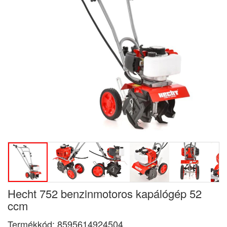
Hecht 752 benzinmotoros kapálógép 52
ccm
Termékkód:
8595614924504