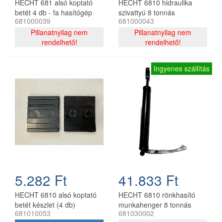
HECHT 681 alsó koptató
HECHT 6810 hidraulika
betét 4 db - fa hasítógép
szivattyú 8 tonnás
681000039
681000043
kopó alkatrész
rönkhasítóhoz
Pillanatnyilag nem
Pillanatnyilag nem
rendelhető!
rendelhető!
Ingyenes szállítás
5.282 Ft
41.833 Ft
HECHT 6810 alsó koptató
HECHT 6810 rönkhasító
betét készlet (4 db)
munkahenger 8 tonnás
681010053
681030002
hidraulikához