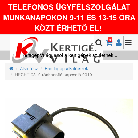
TELEFONOS ÜGYFÉLSZOLGÁLAT
MUNKANAPOKON 9-11 ÉS 13-15 ÓRA
KÖZT ÉRHETŐ EL!
0
KertigépVilág, ahol a kertigépek születnek...
Alkatrész
Hasítógép alkatrészek
HECHT 6810 rönkhasító kapcsoló 2019