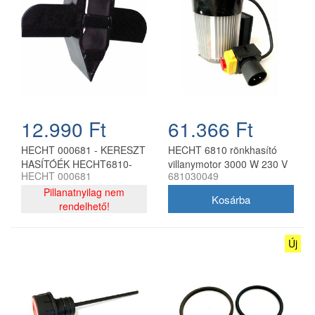
12.990 Ft
61.366 Ft
HECHT 000681 - KERESZT
HECHT 6810 rönkhasító
HASÍTÓÉK HECHT6810-
villanymotor 3000 W 230 V
HECHT 000681
681030049
HEZ
(2020)
Pillanatnyilag nem
rendelhető!
Új