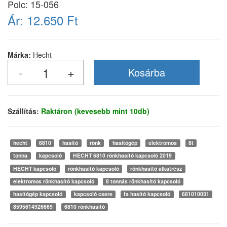
Polc: 15-056
Ár:
12.650 Ft
Márka:
Hecht
Szállítás:
Raktáron (kevesebb mint 10db)
hecht
6810
hasító
rönk
hasítógép
elektromos
8t
tonna
kapcsoló
HECHT 6810 rönkhasító kapcsoló 2019
HECHT kapcsoló
rönkhasító kapcsoló
rönkhasító alkatrész
elektromos rönkhasító kapcsoló
8 tonnás rönkhasító kapcsoló
hasítógép kapcsoló
kapcsoló csere
fa hasító kapcsoló
681010031
8595614926669
6810 rönkhasító