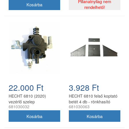
Pillanatnyilag nem
rendelhető!
22.000 Ft
3.928 Ft
HECHT 6810 (2020)
HECHT 6810 felső koptató
vezérlő szelep
betét 4 db - rönkhasító
681030032
681030063
rönkhasítóhoz
csúszóbetét készlet