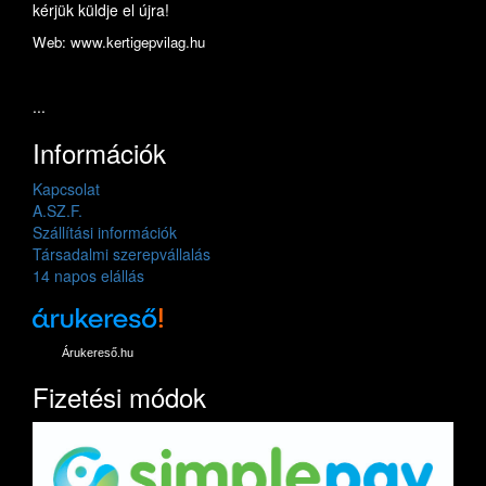
kérjük küldje el újra!
Web: www.kertigepvilag.hu
...
Információk
Kapcsolat
A.SZ.F.
Szállítási információk
Társadalmi szerepvállalás
14 napos elállás
Árukereső.hu
Fizetési módok