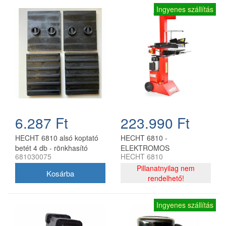
Ingyenes szállítás
6.287 Ft
223.990 Ft
HECHT 6810 alsó koptató
HECHT 6810 -
betét 4 db - rönkhasító
ELEKTROMOS
681030075
HECHT 6810
csúszóbetét
RÖNKHASÍTÓ 3000W 230V
8T
Pillanatnyilag nem
rendelhető!
Ingyenes szállítás