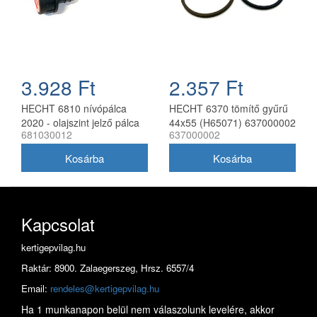
3.928 Ft
2.357 Ft
HECHT 6810 nívópálca
HECHT 6370 tömítő gyűrű
2020 - olajszint jelző pálca
44x55 (H65071) 637000002
681030012
637000002
hasítógéphez
Kapcsolat
kertigepvilag.hu
Raktár: 8900. Zalaegerszeg, Hrsz. 6557/4
Email:
rendeles@kertigepvilag.hu
Ha 1 munkanapon belül nem válaszolunk levelére, akkor