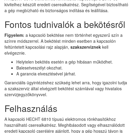
kivitelhez készült eredeti cserealkatrész. Segítségével biztosítható
a gép megbízható és biztonságos indítása és leállítása.
Fontos tudnivalók a bekötésről
Figyelem:
a kapcsoló bekötése nem történhet egyszerű szín a
színre módszerrel. A bekötést minden esetben a kapcsolón
feltüntetett kapcsolási rajz alapján,
szakszerviznek
kell
elvégeznie.
Helytelen bekötés esetén a gép hibásan működhet.
Balesetveszélyt okozhat.
A garancia elvesztésével járhat.
Garanciális ügyintézéshez szükség lehet arra, hogy igazolni tudja
a szakszerviz által elvégzett bekötést számlával vagy hivatalos
szervizjegyzőkönyvvel.
Felhasználás
A kapcsoló HECHT 6810 típusú elektromos rönkhasítókhoz
használható cserealkatrész. Meghibásodott vagy elhasználódott
eredeti kapcsoló cseréjére ajánlott, hogy a gép hosszú távon is