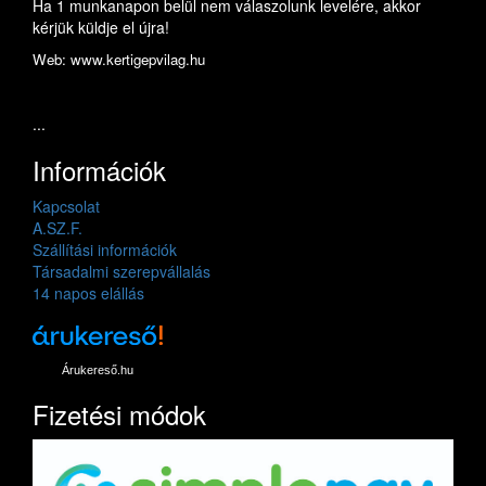
Ha 1 munkanapon belül nem válaszolunk levelére, akkor
kérjük küldje el újra!
Web: www.kertigepvilag.hu
...
Információk
Kapcsolat
A.SZ.F.
Szállítási információk
Társadalmi szerepvállalás
14 napos elállás
Árukereső.hu
Fizetési módok