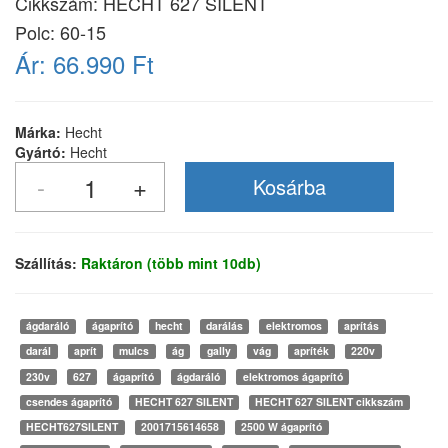
Cikkszám:
HECHT 627 SILENT
Polc: 60-15
Ár:
66.990 Ft
Márka:
Hecht
Gyártó:
Hecht
Szállítás:
Raktáron (több mint 10db)
ágdaráló
ágaprító
hecht
darálás
elektromos
aprítás
darál
aprít
mulcs
ág
gally
vág
apríték
220v
230v
627
ágaprító
ágdaráló
elektromos ágaprító
csendes ágaprító
HECHT 627 SILENT
HECHT 627 SILENT cikkszám
HECHT627SILENT
2001715614658
2500 W ágaprító