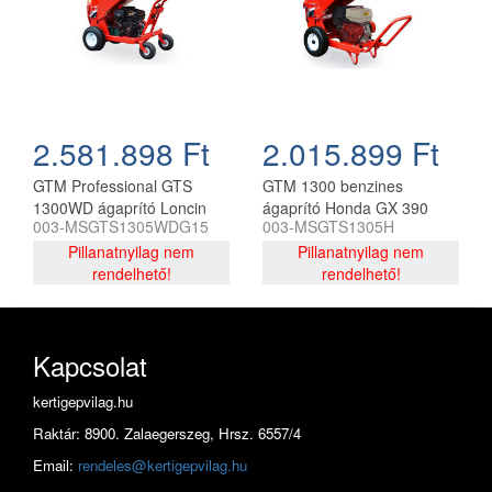
2.581.898 Ft
2.015.899 Ft
GTM Professional GTS
GTM 1300 benzines
1300WD ágaprító Loncin
ágaprító Honda GX 390
003-MSGTS1305WDG15
003-MSGTS1305H
G420F motorral
motorral, GTM Professional
Pillanatnyilag nem
Pillanatnyilag nem
rendelhető!
rendelhető!
Kapcsolat
kertigepvilag.hu
Raktár: 8900. Zalaegerszeg, Hrsz. 6557/4
Email:
rendeles@kertigepvilag.hu