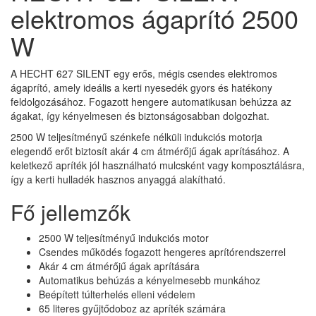
elektromos ágaprító 2500
W
A HECHT 627 SILENT egy erős, mégis csendes elektromos
ágaprító, amely ideális a kerti nyesedék gyors és hatékony
feldolgozásához. Fogazott hengere automatikusan behúzza az
ágakat, így kényelmesen és biztonságosabban dolgozhat.
2500 W teljesítményű szénkefe nélküli indukciós motorja
elegendő erőt biztosít akár 4 cm átmérőjű ágak aprításához. A
keletkező apríték jól használható mulcsként vagy komposztálásra,
így a kerti hulladék hasznos anyaggá alakítható.
Fő jellemzők
2500 W teljesítményű indukciós motor
Csendes működés fogazott hengeres aprítórendszerrel
Akár 4 cm átmérőjű ágak aprítására
Automatikus behúzás a kényelmesebb munkához
Beépített túlterhelés elleni védelem
65 literes gyűjtődoboz az apríték számára