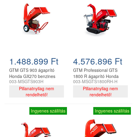
1.488.899 Ft
4.576.896 Ft
GTM GTS 903 ágaprító
GTM Professional GTS
Honda GX270 benzines
1800 R ágaprító Honda
003-MSGTS903H
003-MSGTS1800RH-H
motorral
GX630 és GX160 motorral
Pillanatnyilag nem
Pillanatnyilag nem
rendelhető!
rendelhető!
Ingyenes szállítás
Ingyenes szállítás