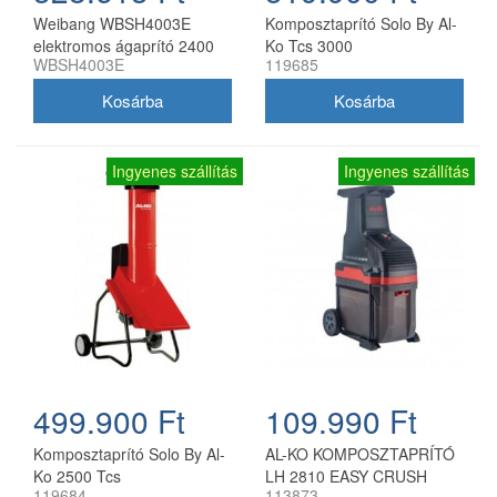
Weibang WBSH4003E
Komposztaprító Solo By Al-
elektromos ágaprító 2400
Ko Tcs 3000
WBSH4003E
119685
W
Ingyenes szállítás
Ingyenes szállítás
499.900 Ft
109.990 Ft
Komposztaprító Solo By Al-
AL-KO KOMPOSZTAPRÍTÓ
Ko 2500 Tcs
LH 2810 EASY CRUSH
119684
113873