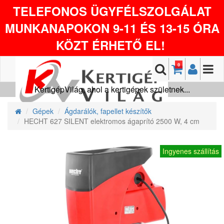
TELEFONOS ÜGYFÉLSZOLGÁLAT
MUNKANAPOKON 9-11 ÉS 13-15 ÓRA
KÖZT ÉRHETŐ EL!
0
KertigépVilág, ahol a kertigépek születnek...
Gépek
Ágdarálók, fapellet készítők
HECHT 627 SILENT elektromos ágaprító 2500 W, 4 cm
Ingyenes szállítás