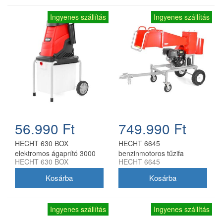
Ingyenes szállítás
Ingyenes szállítás
56.990 Ft
749.990 Ft
HECHT 630 BOX
HECHT 6645
elektromos ágaprító 3000
benzinmotoros tűzifa
HECHT 630 BOX
HECHT 6645
W, 50 l gyűjtődobozzal
daraboló 457 cm3 OHV
motorral
Ingyenes szállítás
Ingyenes szállítás