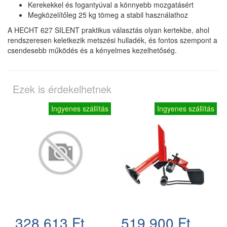
Kerekekkel és fogantyúval a könnyebb mozgatásért
Megközelítőleg 25 kg tömeg a stabil használathoz
A HECHT 627 SILENT praktikus választás olyan kertekbe, ahol
rendszeresen keletkezik metszési hulladék, és fontos szempont a
csendesebb működés és a kényelmes kezelhetőség.
Ezek is érdekelhetnek
Ingyenes szállítás
Ingyenes szállítás
328.613 Ft
519.900 Ft