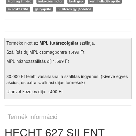
4 cm ág átmérő
indukciós motor
kerti gép
kerti hulladék aprító
mulcskészítő
gallyaprító
65 literes gyűjtődoboz
Termékeinket az
MPL futárszolgálat
szállítja.
Szállítás díj MPL csomagpontra 1.499 Ft
MPL házhozszállítás díj 1.599 Ft
30.000 Ft feletti vásárlásnál a szállítás ingyenes! (Kivéve egyes
akciós, és extra szállítási díjas termékek)
Utánvét kezelés díja: +400 Ft
Termék információ
HECHT 627 SILENT