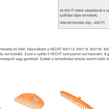
30.000 Ft feletti vásárlásnál a s
szállítási díjas termékek)
Utánvét kezelés díja: +400 Ft
rkolattal és füllel. Használható a HECHT 600112, 600118, 600135, 6
 korrózióálló. Ezzel a nyéllel 5 HECHT szerszámot tud használni. A 
lombseprűt vagy gereblyét. Ezeket a tartozékokat tetszés szerint külön 