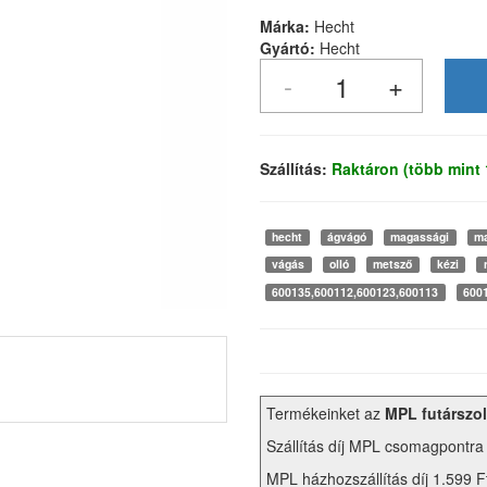
Márka:
Hecht
Gyártó:
Hecht
Szállítás:
Raktáron (több mint
hecht
ágvágó
magassági
m
vágás
olló
metsző
kézi
600135,600112,600123,600113
600
Termékeinket az
MPL futárszol
Szállítás díj MPL csomagpontra
MPL házhozszállítás díj 1.599 F