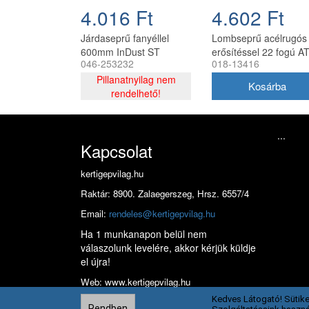
4.016 Ft
4.602 Ft
Járdaseprű fanyéllel
Lombseprű acélrugós
600mm InDust ST
erősítéssel 22 fogú A
046-253232
018-13416
Pillanatnyilag nem
rendelhető!
...
Kapcsolat
kertigepvilag.hu
Raktár: 8900. Zalaegerszeg, Hrsz. 6557/4
Email:
rendeles@kertigepvilag.hu
Ha 1 munkanapon belül nem
válaszolunk levelére, akkor kérjük küldje
el újra!
Web: www.kertigepvilag.hu
Kedves Látogató! Sütike
Rendben