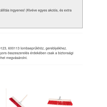
zállítás ingyenes! (Kivéve egyes akciós, és extra
00123, 600113 lombseprűkhöz, gereblyékhez.
gyors összeszerelés érdekében csak a biztonsági
lehet megvásárolni.