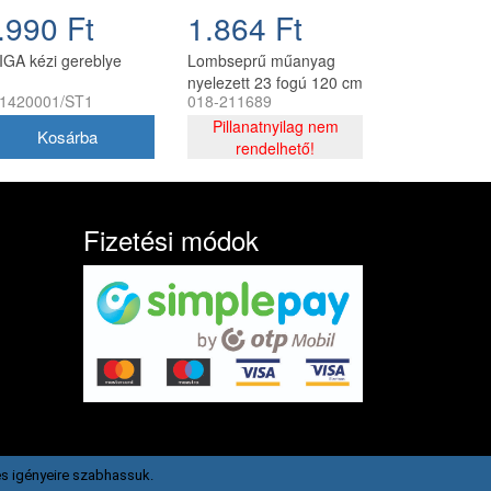
.990 Ft
1.864 Ft
IGA kézi gereblye
Lombseprű műanyag
nyelezett 23 fogú 120 cm
1420001/ST1
018-211689
egyenes narancssárga
Golf ST
Pillanatnyilag nem
rendelhető!
Fizetési módok
s igényeire szabhassuk.