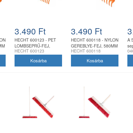
3.490 Ft
3.490 Ft
3
LON
HECHT 600123 - PET
HECHT 600118 - NYLON
A 
0MM
LOMBSEPRŰ-FEJ,
GEREBLYE-FEJ, 580MM
se
HECHT 600123
HECHT 600118
04
480X260MM
seg
és 
40
és
ide
sz
fel
kár