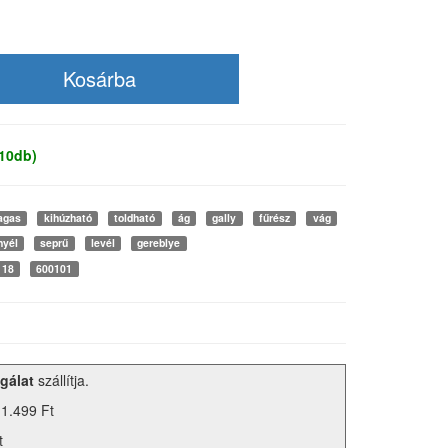
 10db)
agas
kihúzható
toldható
ág
gally
fűrész
vág
nyél
seprű
levél
gereblye
118
600101
gálat
szállítja.
 1.499 Ft
t