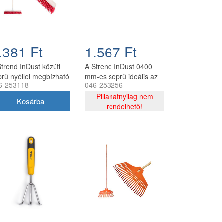
.381 Ft
1.567 Ft
Strend InDust közúti
A Strend InDust 0400
prű nyéllel megbízható
mm-es seprű ideális az
6-253118
046-253256
ítő a külső felületek
utak és járdák hatékony
járdák tisztításához. A
tisztításához. A 400 mm
Pillanatnyilag nem
0 mm hosszúságával
széles és tartós sörtékkel
rendelhető!
 minőségi anyagával
tökéletesen eltávolítja a
ális a por és a
szennyeződéseket és a
ennyeződés
port, biztosítva a
szedésére a felület
tisztaságot és a
osítása nélkül.
biztonságot.