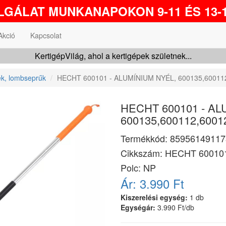
GÁLAT MUNKANAPOKON 9-11 ÉS 13-1
Akció
Kapcsolat
KertigépVilág, ahol a kertigépek születnek...
k, lombseprűk
HECHT 600101 - ALUMÍNIUM NYÉL, 600135,60011
HECHT 600101 - AL
600135,600112,6001
Termékkód:
85956149117
Cikkszám:
HECHT 60010
Polc: NP
Ár:
3.990 Ft
Kiszerelési egység:
1 db
Egységár:
3.990 Ft/db