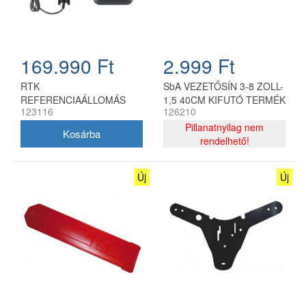
169.990 Ft
2.999 Ft
RTK
SbA VEZETŐSÍN 3-8 ZOLL-
REFERENCIAÁLLOMÁS
1,5 40CM KIFUTÓ TERMÉK
123116
126210
Pillanatnyilag nem
rendelhető!
Új
Új