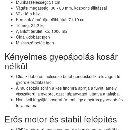
Munkaszélesség: 51 cm
Vágási magasság: 30 - 80 mm, központi állítással
Váz: fém ház
Kerekek átmérője elöl/hátul: 7 / 10 col
Tömeg: 24,2 kg
Ajánlott terület: kb. 1000 m2
Oldalkidobás: igen
Mulcsozó betét: igen
Kényelmes gyepápolás kosár
nélkül
Oldalkidobó és mulcsozó betét gondoskodik a levágott fű
gyors eloszlatásáról.
A mulcsozás során a kés finomra aprítja a füvet, amely
visszakerül a gyepre, ezzel tápanyagot juttatva a talajba.
Nem kell fűgyűjtő kosarat üríteni, így a nyírás gyorsabb és
folyamatos.
Erős motor és stabil felépítés
OHV rendszerű, nagy nyomatékú benzinmotor a sűrűbb