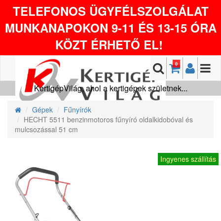
TELEFONOS ÜGYFÉLSZOLGÁLAT
MUNKANAPOKON 9-11 ÉS 13-15 ÓRA
KÖZT ÉRHETŐ EL!
0
KertigépVilág, ahol a kertigépek születnek...
Gépek
Fűnyírók
HECHT 5511 benzinmotoros fűnyíró oldalkidobóval és
mulcsozással 51 cm
Ingyenes szállítás