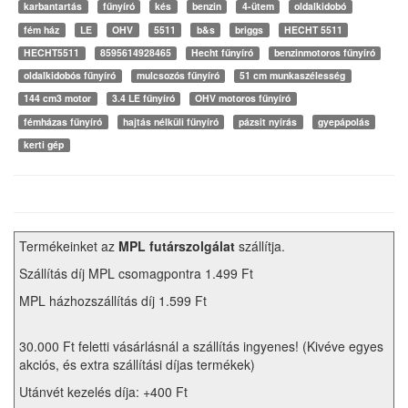
karbantartás
fűnyíró
kés
benzin
4-ütem
oldalkidobó
fém ház
LE
OHV
5511
b&s
briggs
HECHT 5511
HECHT5511
8595614928465
Hecht fűnyíró
benzinmotoros fűnyíró
oldalkidobós fűnyíró
mulcsozós fűnyíró
51 cm munkaszélesség
144 cm3 motor
3.4 LE fűnyíró
OHV motoros fűnyíró
fémházas fűnyíró
hajtás nélküli fűnyíró
pázsit nyírás
gyepápolás
kerti gép
Termékeinket az
MPL futárszolgálat
szállítja.
Szállítás díj MPL csomagpontra 1.499 Ft
MPL házhozszállítás díj 1.599 Ft
30.000 Ft feletti vásárlásnál a szállítás ingyenes! (Kivéve egyes
akciós, és extra szállítási díjas termékek)
Utánvét kezelés díja: +400 Ft