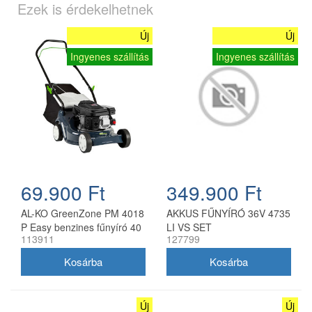
Ezek is érdekelhetnek
Új
Új
Ingyenes szállítás
Ingyenes szállítás
69.900 Ft
349.900 Ft
AL-KO GreenZone PM 4018
AKKUS FŰNYÍRÓ 36V 4735
P Easy benzines fűnyíró 40
LI VS SET
113911
127799
cm
Új
Új