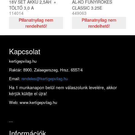
18V SET AKKU 2,5AH +
AL-KO FŰNYÍRÓKÉS
TÖLTŐ 3,0 A
CLASSIC 3.25E
114014
449063
Pillanatnyilag nem
Pillanatnyilag nem
rendelhető!
rendelhető!
Kapcsolat
kertigepvilag.hu
Raktár: 8900. Zalaegerszeg, Hrsz. 6557/4
Email:
rendeles@kertigepvilag.hu
Ha 1 munkanapon belül nem válaszolunk levelére, akkor
kérjük küldje el újra!
Web: www.kertigepvilag.hu
...
Információk