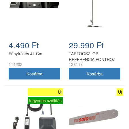
4.490 Ft
29.990 Ft
Fűnyírókés 41 Cm
TARTÓOSZLOP
REFERENCIA PONTHOZ
114202
123117
Új
Új
Ingyenes szállítás