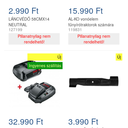
2.990 Ft
15.990 Ft
LÁNCVÉDŐ 58CMX14
AL-KO vonóelem
NEUTRAL
fűnyírótraktorok számára
127199
119831
Pillanatnyilag nem
Pillanatnyilag nem
rendelhető!
rendelhető!
Új
Új
Ingyenes szállítás
32.990 Ft
3.990 Ft