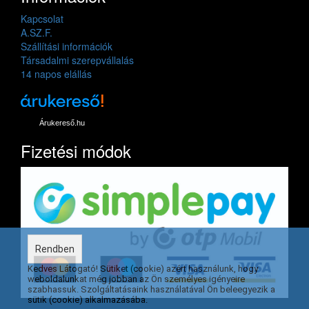
Kapcsolat
A.SZ.F.
Szállítási információk
Társadalmi szerepvállalás
14 napos elállás
Árukereső.hu
Fizetési módok
Rendben
Kedves Látogató! Sütiket (cookie) azért használunk, hogy
weboldalunkat még jobban az Ön személyes igényeire
szabhassuk. Szolgáltatásaink használatával Ön beleegyezik a
sütik (cookie) alkalmazásába.