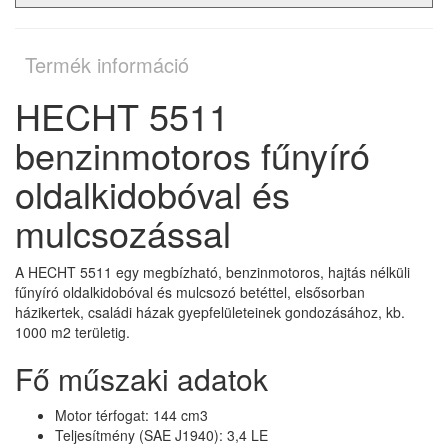
Termék információ
HECHT 5511
benzinmotoros fűnyíró
oldalkidobóval és
mulcsozással
A HECHT 5511 egy megbízható, benzinmotoros, hajtás nélküli
fűnyíró oldalkidobóval és mulcsozó betéttel, elsősorban
házikertek, családi házak gyepfelületeinek gondozásához, kb.
1000 m2 területig.
Fő műszaki adatok
Motor térfogat: 144 cm3
Teljesítmény (SAE J1940): 3,4 LE