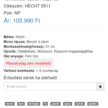
Cikkszám:
HECHT 5511
Polc: NP
Ár:
105.990 Ft
Márka:
Hecht
Motor típusa:
Benzin 4-ütem
Munkaszélesség(hossz):
51 cm
Opciók:
Oldalkidobó, Mulcsozó, Központi magasságállítás
Ház anyaga:
Fém ház
Pillanatnyilag nem rendelhető
Várható beérkezés:
1-5 munkanap
Értesítést kérek ha elérhető
hecht
kert
kertigép
fű
pázsit
gyep
nyírás
ápolás