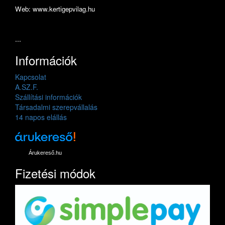
Web: www.kertigepvilag.hu
...
Információk
Kapcsolat
A.SZ.F.
Szállítási információk
Társadalmi szerepvállalás
14 napos elállás
Árukereső.hu
Fizetési módok