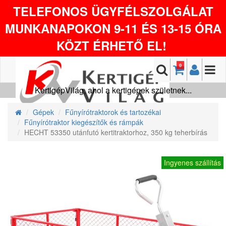
TELEFONOS ÜGYFÉLSZOLGÁLAT
MUNKANAPOKON 9-11 ÉS 13-15 ÓRA
KÖZT ÉRHETŐ EL!
0
KertigépVilág, ahol a kertigépek születnek...
Gépek
Fűnyírótraktorok és tartozékai
Fűnyírótraktor kiegészítők és rámpák
HECHT 53350 utánfutó kertitraktorhoz, 350 kg teherbírás
Ingyenes szállítás