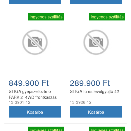
késekkel)
Ingyenes szállítás
Ingyenes szállítás
849.900 Ft
289.900 Ft
STIGA gyepszellőztető
STIGA fű és levélgyűjtő 42
PARK 2+4WD frontkaszás
13-3901-12
13-3926-12
fűnyíró traktorokhoz
(elektromos magasság
állítással)
Ingyenes szállítás
Ingyenes szállítás