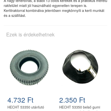
A nagy teherbírás, a stabil 13 colos kerekek és a praktikus méretű
rakfelület miatt jól használható egyenetlen terepen is.
Kertitraktorral kombinálva jelentősen megkönnyíti a kerti munkát
és a szállítást.
Ezek is érdekelhetnek
4.732 Ft
2.350 Ft
HECHT 53350 utánfutó
HECHT 53350 belső gumi