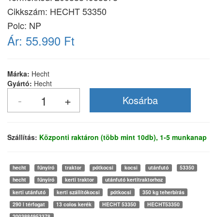
Cikkszám:
HECHT 53350
Polc: NP
Ár:
55.990 Ft
Márka:
Hecht
Gyártó:
Hecht
Szállítás:
Központi raktáron (több mint 10db), 1-5 munkanap
hecht
fűnyíró
traktor
pótkocsi
kocsi
utánfutó
53350
hecht
fűnyíró
kerti traktor
utánfutó kertitraktorhoz
kerti utánfutó
kerti szállítókocsi
pótkocsi
350 kg teherbírás
290 l térfogat
13 colos kerék
HECHT 53350
HECHT53350
2003884953378