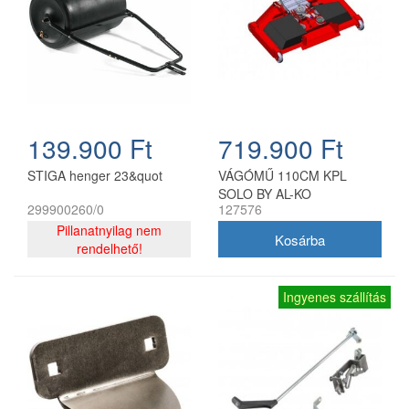
139.900 Ft
719.900 Ft
STIGA henger 23&quot
VÁGÓMŰ 110CM KPL
SOLO BY AL-KO
299900260/0
127576
Pillanatnyilag nem
rendelhető!
Ingyenes szállítás