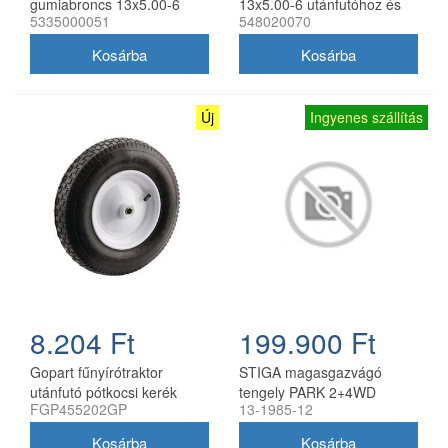
gumiabroncs 13x5.00-6
13x5.00-6 utánfutóhoz és
5335000051
548020070
fűnyírótraktorhoz
fűnyíró traktorhoz
Új
Ingyenes szállítás
8.204 Ft
199.900 Ft
Gopart fűnyírótraktor
STIGA magasgazvágó
utánfutó pótkocsi kerék
tengely PARK 2+4WD
FGP455202GP
13-1985-12
4.80/4.00-8, 8 col, 16 mm
frontkaszás fűnyíró
furat
traktorokhoz (csak tengely