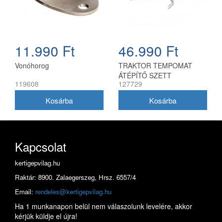
11.990 Ft
46.990 Ft
Vonóhorog
TRAKTOR TEMPOMAT
ÁTÉPÍTŐ SZETT
119608
127729
Kapcsolat
kertigepvilag.hu
Raktár: 8900. Zalaegerszeg, Hrsz. 6557/4
Email:
rendeles@kertigepvilag.hu
Ha 1 munkanapon belül nem válaszolunk levelére, akkor
kérjük küldje el újra!