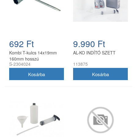
692 Ft
9.990 Ft
Kombi T-kulcs 14x19mm
AL-KO INDÍTÓ SZETT
160mm hosszú
S-2304024
113875