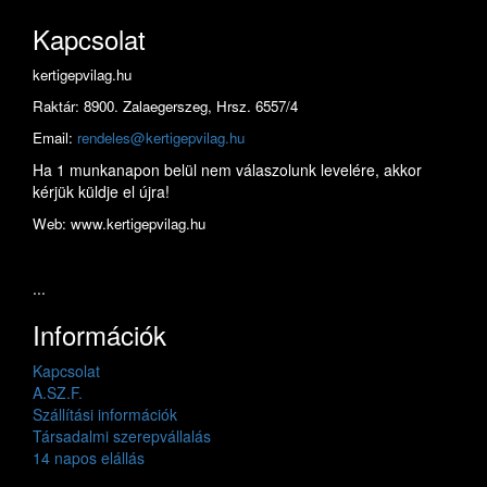
Kapcsolat
kertigepvilag.hu
Raktár: 8900. Zalaegerszeg, Hrsz. 6557/4
Email:
rendeles@kertigepvilag.hu
Ha 1 munkanapon belül nem válaszolunk levelére, akkor
kérjük küldje el újra!
Web: www.kertigepvilag.hu
...
Információk
Kapcsolat
A.SZ.F.
Szállítási információk
Társadalmi szerepvállalás
14 napos elállás