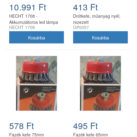
10.991 Ft
413 Ft
HECHT 1708 -
Drótkefe, műanyag nyél,
Akkumulátoros led lámpa
rezezett
HECHT 1708
GP0057
578 Ft
495 Ft
Fazék kefe 75mm
Fazék kefe 65mm