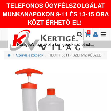
TELEFONOS ÜGYFÉLSZOLGÁLAT
MUNKANAPOKON 9-11 ÉS 13-15 ÓRA
KÖZT ÉRHETŐ EL!
0
KertigépVilág, ahol a kertigépek születnek...
Szerviz eszközök
HECHT 5011 - SZERVIZ KÉSZLET