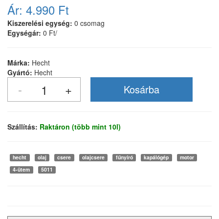
Ár:
4.990 Ft
Kiszerelési egység:
0 csomag
Egységár:
0 Ft/
Márka:
Hecht
Gyártó:
Hecht
Szállítás:
Raktáron (több mint 10l)
hecht
olaj
csere
olajcsere
fűnyíró
kapálógép
motor
4-ütem
5011