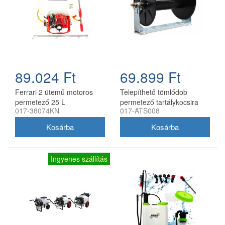
89.024 Ft
69.899 Ft
Ferrari 2 ütemű motoros
Telepíthető tömlődob
permetező 25 L
permetező tartálykocsira
017-38074KN
017-ATS008
nagynyomású bronz
tartókerettel, max. 50 bar
szivattyúval kocsi nélkül
Ingyenes szállítás