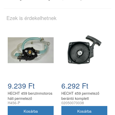
Ezek is érdekelhetnek
9.239 Ft
6.292 Ft
HECHT 459 benzinmotoros
HECHT 459 permetező
háti permetező
berántó komplett
H456-P
02050070038
segédszivattyúval