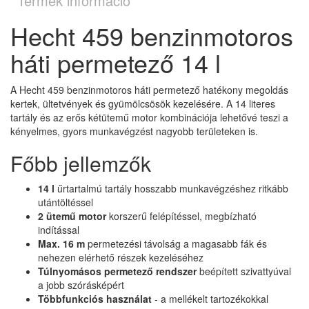
Termék információ
Hecht 459 benzinmotoros
háti permetező 14 l
A Hecht 459 benzinmotoros háti permetező hatékony megoldás
kertek, ültetvények és gyümölcsösök kezelésére. A 14 literes
tartály és az erős kétütemű motor kombinációja lehetővé teszi a
kényelmes, gyors munkavégzést nagyobb területeken is.
Főbb jellemzők
14 l
űrtartalmú tartály hosszabb munkavégzéshez ritkább
utántöltéssel
2 ütemű motor
korszerű felépítéssel, megbízható
indítással
Max. 16 m
permetezési távolság a magasabb fák és
nehezen elérhető részek kezeléséhez
Túlnyomásos permetező rendszer
beépített szivattyúval
a jobb szórásképért
Többfunkciós használat
- a mellékelt tartozékokkal