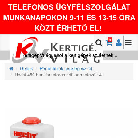
TELEFONOS ÜGYFÉLSZOLGÁLAT
MUNKANAPOKON 9-11 ÉS 13-15 ÓRA
KÖZT ÉRHETŐ EL!
0
KertigépVilág, ahol a kertigépek születnek...
Gépek
Permetezők, és kiegészítői
Hecht 459 benzinmotoros háti permetező 14 l