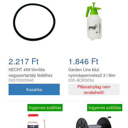
2.217 Ft
1.846 Ft
HECHT 459 tömítés
Garden Line kézi
vegyszertartály fedélhez
nyomáspermetező 3 l fém
02070020040
035-AOK5054
szórófejjel
Pillanatnyilag nem
rendelhető!
Ingyenes szállítás
Ingyenes szállítás