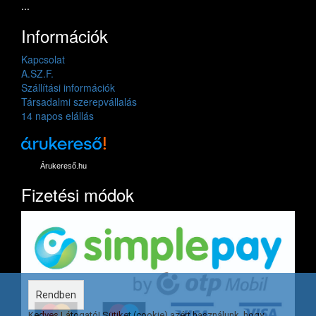
...
Információk
Kapcsolat
A.SZ.F.
Szállítási információk
Társadalmi szerepvállalás
14 napos elállás
Árukereső.hu
Fizetési módok
Rendben
Kedves Látogató! Sütiket (cookie) azért használunk, hogy