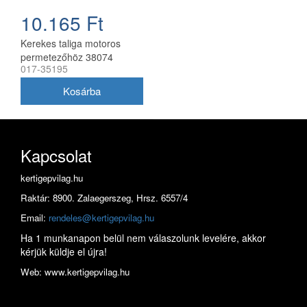
10.165 Ft
Kerekes taliga motoros
permetezőhöz 38074
017-35195
opcionális
Kapcsolat
kertigepvilag.hu
Raktár: 8900. Zalaegerszeg, Hrsz. 6557/4
Email:
rendeles@kertigepvilag.hu
Ha 1 munkanapon belül nem válaszolunk levelére, akkor
kérjük küldje el újra!
Web: www.kertigepvilag.hu