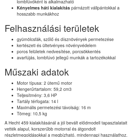
lombfúvóként is alkalmazható
Kényelmes háti kialakítás
párnázott vállpántokkal a
hosszabb munkákhoz
Felhasználási területek
gyümölcsfák, szőlő és dísznövények permetezése
kertészeti és ültetvényes növényvédelem
poros felületek nedvesítése, porcsökkentés
avarfújás, lombfúvó jellegű munkák a tartozékokkal
Műszaki adatok
Motor típusa: 2 ütemű motor
Hengerűrtartalom: 59,2 cm3
Teljesítmény: 3,6 HP
Tartály térfogata: 14 l
Maximális permetezési távolság: 16 m
Tömeg: 10,5 kg
A Hecht 459 kialakításánál a jól bevált elődmodell tapasztalatait
vették alapul, korszerűbb motorral és átgondolt
részletmegoldásokkal a megbízható, mindennapi használathoz.