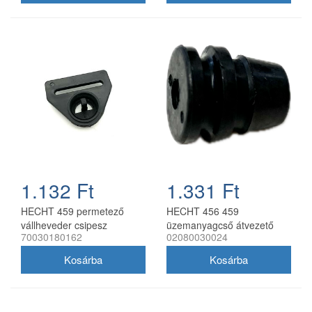
1.132 Ft
1.331 Ft
HECHT 459 permetező
HECHT 456 459
vállheveder csipesz
üzemanyagcső átvezető
70030180162
02080030024
gumi 02080030024