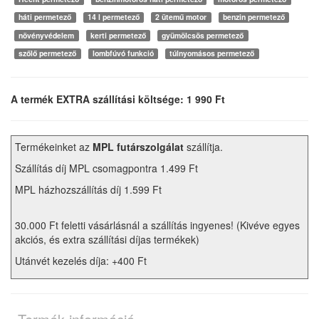
háti permetező
14 l permetező
2 ütemű motor
benzin permetező
növényvédelem
kerti permetező
gyümölcsös permetező
szőlő permetező
lombfúvó funkció
túlnyomásos permetező
A termék EXTRA szállítási költsége: 1 990 Ft
Termékeinket az
MPL futárszolgálat
szállítja.
Szállítás díj MPL csomagpontra 1.499 Ft
MPL házhozszállítás díj 1.599 Ft
30.000 Ft feletti vásárlásnál a szállítás ingyenes! (Kivéve egyes
akciós, és extra szállítási díjas termékek)
Utánvét kezelés díja: +400 Ft