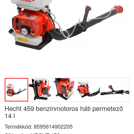
Hecht 459 benzinmotoros háti permetező
14 l
Termékkód:
8595614902205