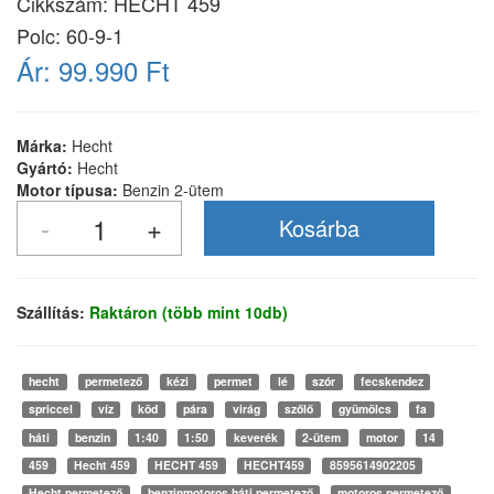
Cikkszám:
HECHT 459
Polc: 60-9-1
Ár:
99.990 Ft
Márka:
Hecht
Gyártó:
Hecht
Motor típusa:
Benzin 2-ütem
Szállítás:
Raktáron (több mint 10db)
hecht
permetező
kézi
permet
lé
szór
fecskendez
spriccel
víz
köd
pára
virág
szőlő
gyümölcs
fa
háti
benzin
1:40
1:50
keverék
2-ütem
motor
14
459
Hecht 459
HECHT 459
HECHT459
8595614902205
Hecht permetező
benzinmotoros háti permetező
motoros permetező