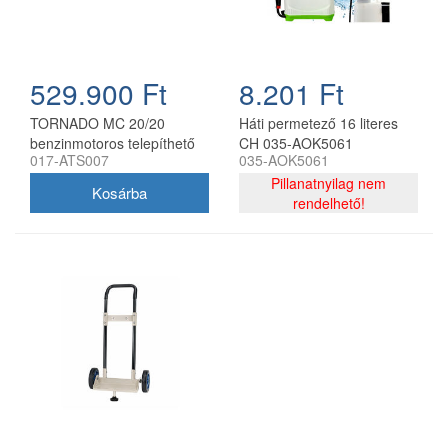
529.900 Ft
8.201 Ft
TORNADO MC 20/20
Háti permetező 16 literes
benzinmotoros telepíthető
CH 035-AOK5061
017-ATS007
035-AOK5061
permetező tartálykocsival,
55–120 l, 20 bar, 18,5 l/perc
Pillanatnyilag nem
rendelhető!