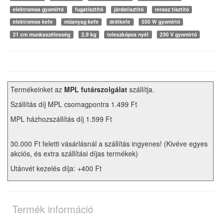
elektromos gyomirtó
fugatisztító
járdatisztító
terasz tisztító
elektromos kefe
műanyag kefe
drótkefe
550 W gyomirtó
21 cm munkaszélesség
2,9 kg
teleszkópos nyél
230 V gyomirtó
Termékeinket az
MPL futárszolgálat
szállítja.
Szállítás díj MPL csomagpontra 1.499 Ft
MPL házhozszállítás díj 1.599 Ft
30.000 Ft feletti vásárlásnál a szállítás ingyenes! (Kivéve egyes
akciós, és extra szállítási díjas termékek)
Utánvét kezelés díja: +400 Ft
Termék információ