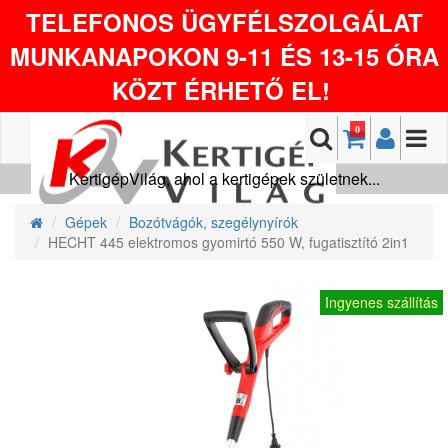
TELEFONOS ÜGYFÉLSZOLGÁLAT
MUNKANAPOKON 9-11 ÉS 13-15 ÓRA
KÖZT ÉRHETŐ EL!
0
KertigépVilág, ahol a kertigépek születnek...
Gépek
Bozótvágók, szegélynyírók
HECHT 445 elektromos gyomirtó 550 W, fugatisztító 2in1
Ingyenes szállítás