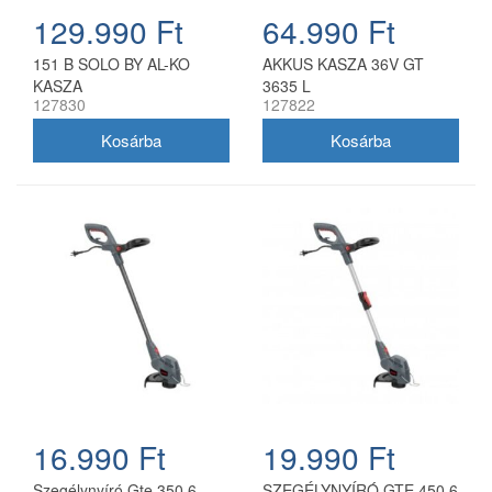
129.990 Ft
64.990 Ft
151 B SOLO BY AL-KO
AKKUS KASZA 36V GT
KASZA
3635 L
127830
127822
16.990 Ft
19.990 Ft
Szegélynyíró Gte 350.6
SZEGÉLYNYÍRÓ GTE 450.6