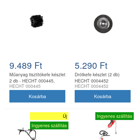
9.489 Ft
5.290 Ft
Műanyag tisztítókefe készlet
Drótkefe készlet (2 db)
2 db - HECHT 000445,
HECHT 0004452
HECHT 000445
HECHT 0004452
HECHT 445 elektromos
fugatisztítóhoz
gyomirtóhoz
Új
Ingyenes szállítás
Ingyenes szállítás