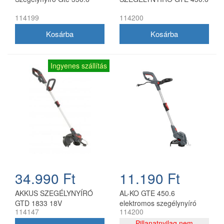
114199
114200
Ingyenes szállítás
34.990 Ft
11.190 Ft
AKKUS SZEGÉLYNYÍRÓ
AL-KO GTE 450.6
GTD 1833 18V
elektromos szegélynyíró
114147
114200
450 W 25 cm
Pillanatnyilag nem