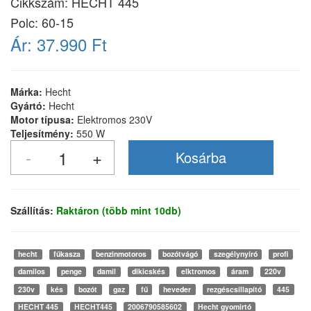
Cikkszám:
HECHT 445
Polc: 60-15
Ár:
37.990 Ft
Márka:
Hecht
Gyártó:
Hecht
Motor típusa:
Elektromos 230V
Teljesítmény:
550 W
Szállítás:
Raktáron (több mint 10db)
hecht
fűkasza
benzinmotoros
bozótvágó
szegélynyíró
profi
damilos
penge
damil
dikicskés
elktromos
áram
220v
230v
kés
bozót
gaz
fű
heveder
rezgéscsillapító
445
HECHT 445
HECHT445
2006790585602
Hecht gyomirtó