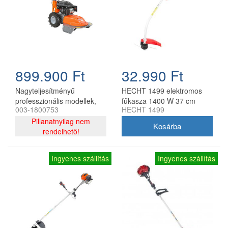
899.900 Ft
32.990 Ft
Nagyteljesítményű
HECHT 1499 elektromos
professzionális modellek,
fűkasza 1400 W 37 cm
003-1800753
HECHT 1499
olyan földművelők számára
munkaszélességgel
tervezve, akik nehéz és
Pillanatnyilag nem
állandó munkát végeznek.
rendelhető!
Olyan zöldterület
karbantartók számára is
Ingyenes szállítás
Ingyenes szállítás
ideálisak, akik sűrű
növényzeten dolgoznak,
földre szórt nyesedékkel.
Burkolat: acél
Hengerűrtartalom: 225 ccm
Motor: RATO RV 225
Sebesség: 2,6 - 3,3 km/h 2