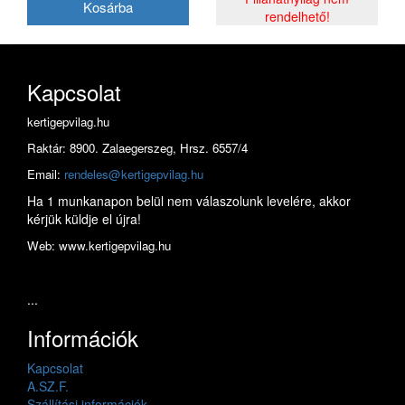
rendelhető!
Kapcsolat
kertigepvilag.hu
Raktár: 8900. Zalaegerszeg, Hrsz. 6557/4
Email:
rendeles@kertigepvilag.hu
Ha 1 munkanapon belül nem válaszolunk levelére, akkor
kérjük küldje el újra!
Web: www.kertigepvilag.hu
...
Információk
Kapcsolat
A.SZ.F.
Szállítási információk