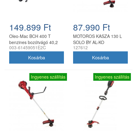
előre + 1 hátra
Vágásszélesség: 52 cm
Vágásmagasság beállítás: 2
állás, távtartókkal
149.899 Ft
87.990 Ft
Vágásmagasság: 52-75 mm
Súly: 75 kg
Oleo-Mac BCH 400 T
MOTOROS KASZA 130 L
benzines bozótvágó 40,2
SOLO BY AL-KO
003-61459051E2C
127612
ccm 1,5 kW
Ingyenes szállítás
Ingyenes szállítás