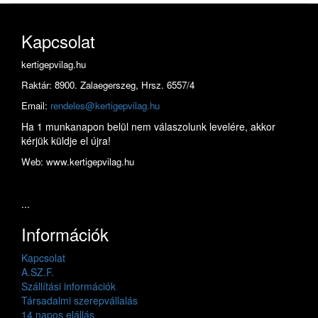
Kapcsolat
kertigepvilag.hu
Raktár: 8900. Zalaegerszeg, Hrsz. 6557/4
Email:
rendeles@kertigepvilag.hu
Ha 1 munkanapon belül nem válaszolunk levelére, akkor
kérjük küldje el újra!
Web: www.kertigepvilag.hu
...
Információk
Kapcsolat
A.SZ.F.
Szállítási információk
Társadalmi szerepvállalás
14 napos elállás