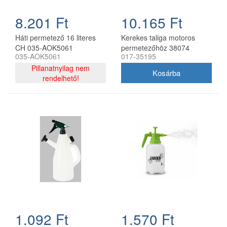
8.201 Ft
10.165 Ft
Háti permetező 16 literes
Kerekes taliga motoros
CH 035-AOK5061
permetezőhöz 38074
035-AOK5061
017-35195
opcionális
Pillanatnyilag nem
rendelhető!
1.092 Ft
1.570 Ft