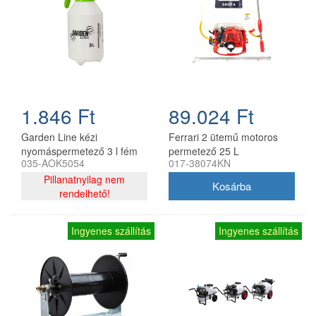
1.846 Ft
89.024 Ft
Garden Line kézi
Ferrari 2 ütemű motoros
nyomáspermetező 3 l fém
permetező 25 L
035-AOK5054
017-38074KN
szórófejjel
nagynyomású bronz
Pillanatnyilag nem
szivattyúval kocsi nélkül
rendelhető!
Ingyenes szállítás
Ingyenes szállítás