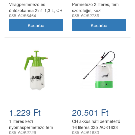
Virágpermetező és
Permetező 2 literes, fém
öntözőkanna 2in1 1,3 L, CH
szórófejjel, kézi
035-AOK6464
035-AOK2736
nyomáspermetező CH
1.229 Ft
20.501 Ft
1 literes kézi
CH akkus háti permetező
nyomáspermetező fém
16 literes 035-AOK1633
035-AOK2729
035-AOK1633
szórófejjel CH