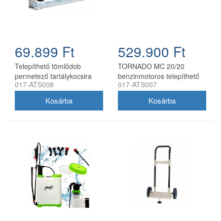
69.899 Ft
529.900 Ft
Telepíthető tömlődob
TORNADO MC 20/20
permetező tartálykocsira
benzinmotoros telepíthető
017-ATS008
017-ATS007
tartókerettel, max. 50 bar
permetező tartálykocsival,
55–120 l, 20 bar, 18,5 l/perc