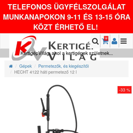
TELEFONOS ÜGYFÉLSZOLGÁLAT
MUNKANAPOKON 9-11 ÉS 13-15 ÓRA
KÖZT ÉRHETŐ EL!
0
KertigépVilág, ahol a kertigépek születnek...
Gépek
Permetezők, és kiegészítői
HECHT 4122 háti permetező 12 l
-33 %