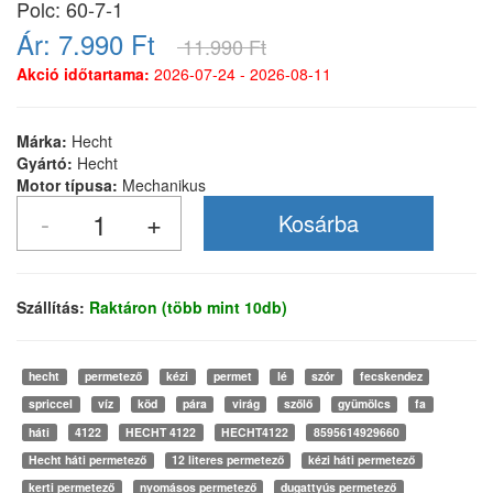
Polc: 60-7-1
Ár:
7.990 Ft
11.990 Ft
Akció időtartama:
2026-07-24 - 2026-08-11
Márka:
Hecht
Gyártó:
Hecht
Motor típusa:
Mechanikus
Szállítás:
Raktáron (több mint 10db)
hecht
permetező
kézi
permet
lé
szór
fecskendez
spriccel
víz
köd
pára
virág
szőlő
gyümölcs
fa
háti
4122
HECHT 4122
HECHT4122
8595614929660
Hecht háti permetező
12 literes permetező
kézi háti permetező
kerti permetező
nyomásos permetező
dugattyús permetező