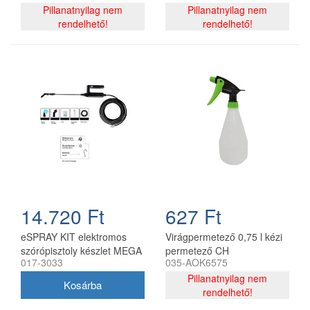
Pillanatnyilag nem
Pillanatnyilag nem
rendelhető!
rendelhető!
14.720 Ft
627 Ft
eSPRAY KIT elektromos
Virágpermetező 0,75 l kézi
szórópisztoly készlet MEGA
permetező CH
017-3033
035-AOK6575
Olimpia permetezőkhöz
Pillanatnyilag nem
rendelhető!