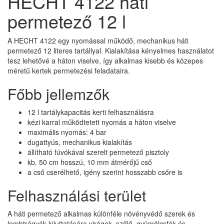
HECHT 4122 háti
permetező 12 l
A HECHT 4122 egy nyomással működő, mechanikus háti
permetező 12 literes tartállyal. Kialakítása kényelmes használatot
tesz lehetővé a háton viselve, így alkalmas kisebb és közepes
méretű kertek permetezési feladataira.
Főbb jellemzők
12 l tartálykapacitás kerti felhasználásra
kézi karral működtetett nyomás a háton viselve
maximális nyomás: 4 bar
dugattyús, mechanikus kialakítás
állítható fúvókával szerelt permetező pisztoly
kb. 50 cm hosszú, 10 mm átmérőjű cső
a cső cserélhető, igény szerint hosszabb csőre is
Felhasználási terület
A háti permetező alkalmas különféle növényvédő szerek és
lombtrágyák kijuttatására virágok, szőlő, gyümölcsfák és