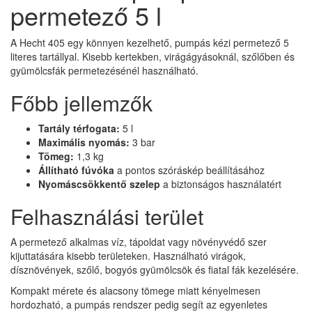
permetező 5 l
A Hecht 405 egy könnyen kezelhető, pumpás kézi permetező 5
literes tartállyal. Kisebb kertekben, virágágyásoknál, szőlőben és
gyümölcsfák permetezésénél használható.
Főbb jellemzők
Tartály térfogata:
5 l
Maximális nyomás:
3 bar
Tömeg:
1,3 kg
Állítható fúvóka
a pontos szóráskép beállításához
Nyomáscsökkentő szelep
a biztonságos használatért
Felhasználási terület
A permetező alkalmas víz, tápoldat vagy növényvédő szer
kijuttatására kisebb területeken. Használható virágok,
dísznövények, szőlő, bogyós gyümölcsök és fiatal fák kezelésére.
Kompakt mérete és alacsony tömege miatt kényelmesen
hordozható, a pumpás rendszer pedig segít az egyenletes