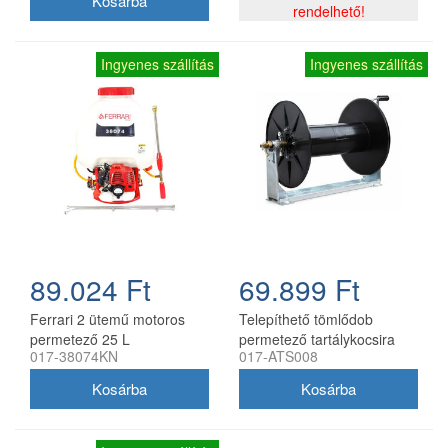
rendelhető!
Ingyenes szállítás
Ingyenes szállítás
89.024 Ft
69.899 Ft
Ferrari 2 ütemű motoros
Telepíthető tömlődob
permetező 25 L
permetező tartálykocsira
017-38074KN
017-ATS008
nagynyomású bronz
tartókerettel, max. 50 bar
szivattyúval kocsi nélkül