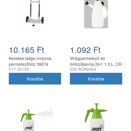
10.165 Ft
1.092 Ft
Kerekes taliga motoros
Virágpermetező és
permetezőhöz 38074
öntözőkanna 2in1 1,3 L, CH
017-35195
035-AOK6464
opcionális