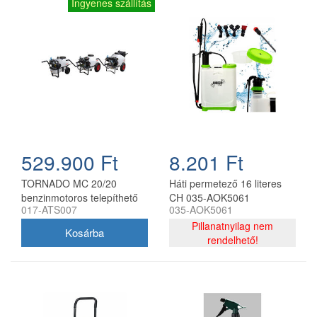
Ingyenes szállítás
529.900 Ft
8.201 Ft
TORNADO MC 20/20
Háti permetező 16 literes
benzinmotoros telepíthető
CH 035-AOK5061
017-ATS007
035-AOK5061
permetező tartálykocsival,
55–120 l, 20 bar, 18,5 l/perc
Pillanatnyilag nem
rendelhető!