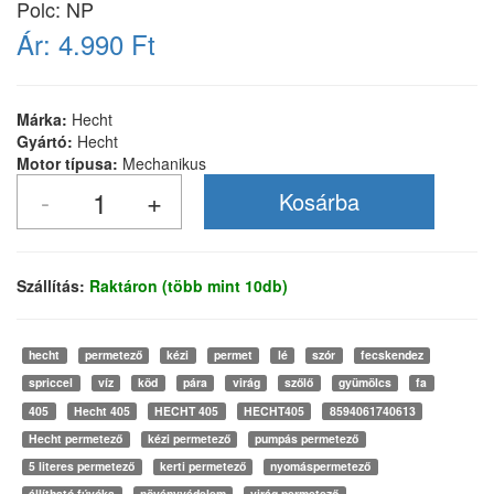
Polc: NP
Ár:
4.990 Ft
Márka:
Hecht
Gyártó:
Hecht
Motor típusa:
Mechanikus
Szállítás:
Raktáron (több mint 10db)
hecht
permetező
kézi
permet
lé
szór
fecskendez
spriccel
víz
köd
pára
virág
szőlő
gyümölcs
fa
405
Hecht 405
HECHT 405
HECHT405
8594061740613
Hecht permetező
kézi permetező
pumpás permetező
5 literes permetező
kerti permetező
nyomáspermetező
állítható fúvóka
növényvédelem
virág permetező