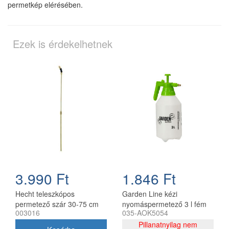
permetkép elérésében.
Ezek is érdekelhetnek
3.990 Ft
1.846 Ft
Hecht teleszkópos
Garden Line kézi
permetező szár 30-75 cm
nyomáspermetező 3 l fém
003016
035-AOK5054
003016
szórófejjel
Pillanatnyilag nem