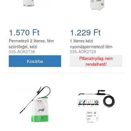
1.570 Ft
1.229 Ft
Permetező 2 literes, fém
1 literes kézi
szórófejjel, kézi
nyomáspermetező fém
035-AOK2736
035-AOK2729
nyomáspermetező CH
szórófejjel CH
Pillanatnyilag nem
rendelhető!