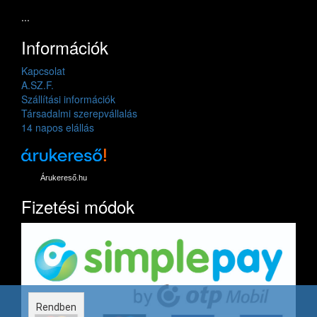
...
Információk
Kapcsolat
A.SZ.F.
Szállítási információk
Társadalmi szerepvállalás
14 napos elállás
Árukereső.hu
Fizetési módok
Rendben