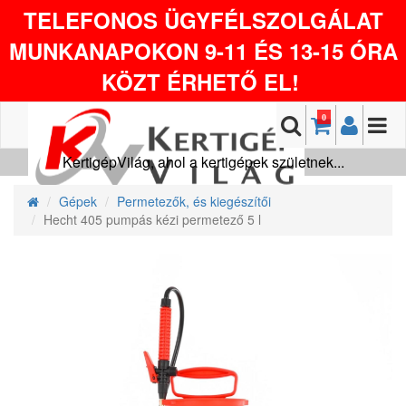
TELEFONOS ÜGYFÉLSZOLGÁLAT
MUNKANAPOKON 9-11 ÉS 13-15 ÓRA
KÖZT ÉRHETŐ EL!
0
KertigépVilág, ahol a kertigépek születnek...
Gépek
Permetezők, és kiegészítői
Hecht 405 pumpás kézi permetező 5 l