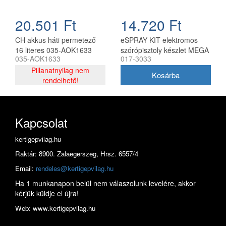
20.501 Ft
14.720 Ft
CH akkus háti permetező
eSPRAY KIT elektromos
16 literes 035-AOK1633
szórópisztoly készlet MEGA
035-AOK1633
017-3033
Olimpia permetezőkhöz
Pillanatnyilag nem
rendelhető!
Kapcsolat
kertigepvilag.hu
Raktár: 8900. Zalaegerszeg, Hrsz. 6557/4
Email:
rendeles@kertigepvilag.hu
Ha 1 munkanapon belül nem válaszolunk levelére, akkor
kérjük küldje el újra!
Web: www.kertigepvilag.hu