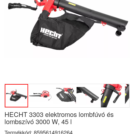
HECHT 3303 elektromos lombfúvó és
lombszívó 3000 W, 45 l
Termékkód:
8595614916264