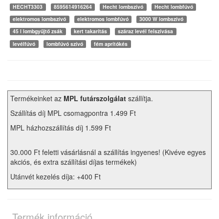
HECHT3303
8595614916264
Hecht lombszívó
Hecht lombfúvó
elektromos lombszívó
elektromos lombfúvó
3000 W lombszívó
45 l lombgyűjtő zsák
kert takarítás
száraz levél felszívása
levélfúvó
lombfúvó szívó
fém aprítókés
Termékeinket az
MPL futárszolgálat
szállítja.
Szállítás díj MPL csomagpontra 1.499 Ft
MPL házhozszállítás díj 1.599 Ft
30.000 Ft feletti vásárlásnál a szállítás ingyenes! (Kivéve egyes
akciós, és extra szállítási díjas termékek)
Utánvét kezelés díja: +400 Ft
Termék információ