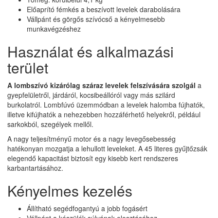
Előaprító fémkés a beszívott levelek darabolására
Vállpánt és görgős szívócső a kényelmesebb
munkavégzéshez
Használat és alkalmazási
terület
A lombszívó kizárólag száraz levelek felszívására szolgál
a
gyepfelületről, járdáról, kocsibeállóról vagy más szilárd
burkolatról. Lombfúvó üzemmódban a levelek halomba fújhatók,
illetve kifújhatók a nehezebben hozzáférhető helyekről, például
sarkokból, szegélyek mellől.
A nagy teljesítményű motor és a nagy levegősebesség
hatékonyan mozgatja a lehullott leveleket. A 45 literes gyűjtőzsák
elegendő kapacitást biztosít egy kisebb kert rendszeres
karbantartásához.
Kényelmes kezelés
Állítható segédfogantyú a jobb fogásért
Vállpánt a készülék súlyának elosztásához