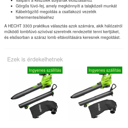
Görgős fúvó-fej, amely megkönnyíti a talajközeli munkát
Kábelrögzítő megoldás a csatlakozó vezeték
tehermentesítéséhez
A HECHT 3303 praktikus választás azok számára, akik hálózatról
működő lombfúvó-szívóval szeretnék rendezetté tenni kertjüket,
és elsősorban a száraz lomb eltávolítására keresnek megoldást.
Ezek is érdekelhetnek
Ingyenes szállítás
Ingyenes szállítás