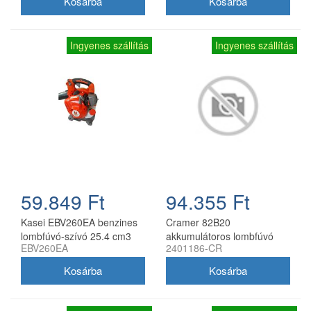
Ingyenes szállítás
Ingyenes szállítás
59.849 Ft
94.355 Ft
Kasei EBV260EA benzines
Cramer 82B20
lombfúvó-szívó 25.4 cm3
akkumulátoros lombfúvó
EBV260EA
2401186-CR
0.8 kW gyűjtőzsákkal
82V, akku és töltő nélkül