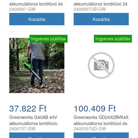
akkumulátoros lombfúvó és
akkumulátoros lombfúvó 24
2406907-GW
2409007UB-GW
lombszívó 40 V
V 4,0 Ah akkuval és 2 A
töltővel
Ingyenes szállítás
Ingyenes szállítás
37.822 Ft
100.409 Ft
Greenworks G40AB 40V
Greenworks GD24X2BVK4X
akkumulátoros lombfúvó,
akkumulátoros lombfúvó és
2406707-GW
2405307UD-GW
akkumulátor és töltő nélkül
lombszívó 48 V 2x24 V 2
akkumulátorral és töltővel