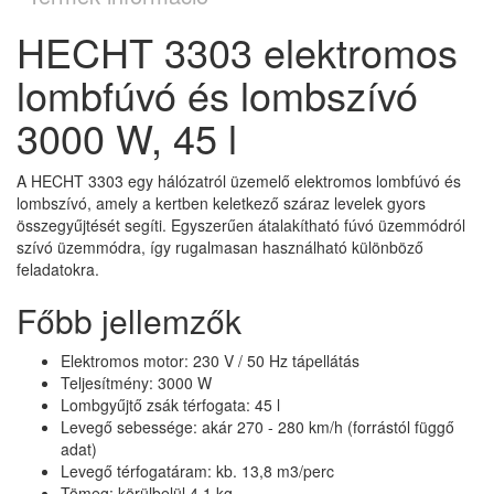
HECHT 3303 elektromos
lombfúvó és lombszívó
3000 W, 45 l
A HECHT 3303 egy hálózatról üzemelő elektromos lombfúvó és
lombszívó, amely a kertben keletkező száraz levelek gyors
összegyűjtését segíti. Egyszerűen átalakítható fúvó üzemmódról
szívó üzemmódra, így rugalmasan használható különböző
feladatokra.
Főbb jellemzők
Elektromos motor: 230 V / 50 Hz tápellátás
Teljesítmény: 3000 W
Lombgyűjtő zsák térfogata: 45 l
Levegő sebessége: akár 270 - 280 km/h (forrástól függő
adat)
Levegő térfogatáram: kb. 13,8 m3/perc
Tömeg: körülbelül 4,1 kg