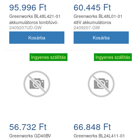
95.996 Ft
60.445 Ft
Greenworks BL48L421-01
Greenworks BL48L01-01
akkumulátoros lombfúvó-
48V akkumulátoros
2409207UD-GW
2409207-GW
szívó 48V (2x24V)
lombfúvó akku és töltő
akkumulátorral és töltővel
nélkül
Ingyenes szállítás
Ingyenes szállítás
56.732 Ft
66.848 Ft
Greenworks GD40BV
Greenworks BL24L411-01