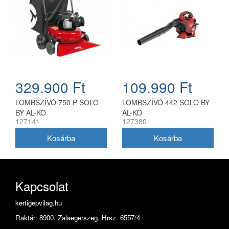
329.900 Ft
109.990 Ft
LOMBSZÍVÓ 750 P SOLO
LOMBSZÍVÓ 442 SOLO BY
BY AL-KO
AL-KO
127141
127380
Kapcsolat
kertigepvilag.hu
Raktár: 8900. Zalaegerszeg, Hrsz. 6557/4