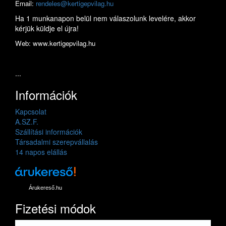
Email:
rendeles@kertigepvilag.hu
Ha 1 munkanapon belül nem válaszolunk levelére, akkor
kérjük küldje el újra!
Web: www.kertigepvilag.hu
...
Információk
Kapcsolat
A.SZ.F.
Szállítási információk
Társadalmi szerepvállalás
14 napos elállás
Árukereső.hu
Fizetési módok