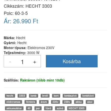
Cikkszám:
HECHT 3303
Polc: 60-3-5
Ár:
26.990 Ft
Márka:
Hecht
Gyártó:
Hecht
Motor típusa:
Elektromos 230V
Teljesítmény:
3000 W
Szállítás:
Raktáron (több mint 10db)
hecht
3303
lomb
levél
kert
lombszívó
lombfúvó
elektromos
fémkés
áram
220v
230v
akku
aksi
akkumulátor
40
por
fúvó
szívó
HECHT 3303