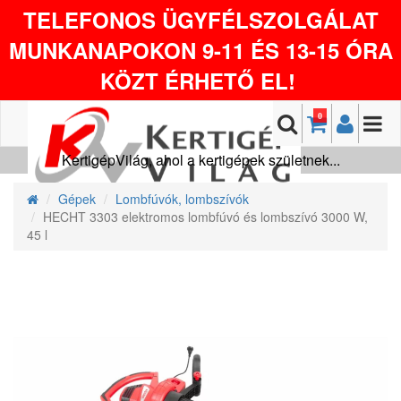
TELEFONOS ÜGYFÉLSZOLGÁLAT
MUNKANAPOKON 9-11 ÉS 13-15 ÓRA
KÖZT ÉRHETŐ EL!
0
KertigépVilág, ahol a kertigépek születnek...
Gépek
Lombfúvók, lombszívók
HECHT 3303 elektromos lombfúvó és lombszívó 3000 W,
45 l