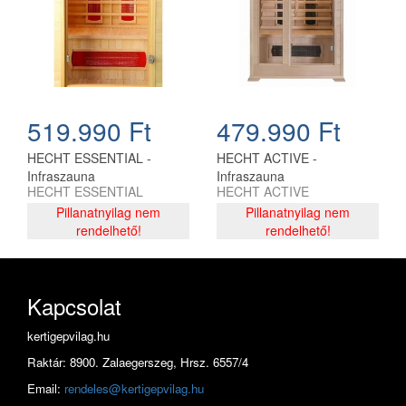
519.990 Ft
479.990 Ft
HECHT ESSENTIAL -
HECHT ACTIVE -
Infraszauna
Infraszauna
HECHT ESSENTIAL
HECHT ACTIVE
Pillanatnyilag nem
Pillanatnyilag nem
rendelhető!
rendelhető!
Kapcsolat
kertigepvilag.hu
Raktár: 8900. Zalaegerszeg, Hrsz. 6557/4
Email:
rendeles@kertigepvilag.hu