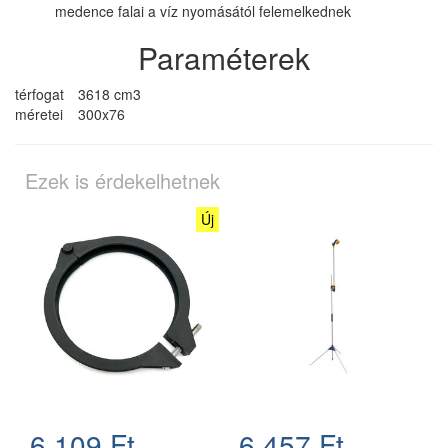
medence falai a víz nyomásától felemelkednek
Paraméterek
térfogat
3618 cm3
méretei
300x76
Ezek is érdekelhetnek
Új
6.109 Ft
6.457 Ft