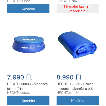
HECHT302222
035-WIL6704
CH
Pillanatnyilag nem
rendelhető!
7.990 Ft
8.990 Ft
HECHT 000036 - Medence
HECHT 060250 - Szolár
takarófólia
medence takarófólia 2,5 m
HECHT000036
HECHT060250