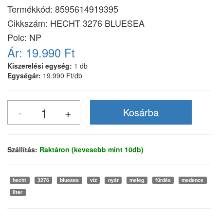
Termékkód:
8595614919395
Cikkszám:
HECHT 3276 BLUESEA
Polc: NP
Ár:
19.990 Ft
Kiszerelési egység:
1 db
Egységár:
19.990 Ft/db
Szállítás:
Raktáron (kevesebb mint 10db)
hecht
3276
bluesea
víz
nyár
meleg
fürdés
medence
liter