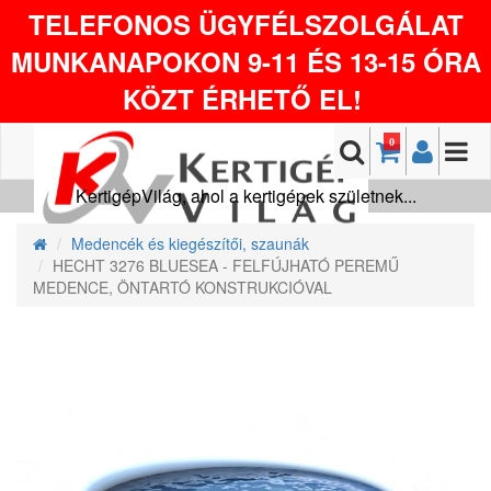
TELEFONOS ÜGYFÉLSZOLGÁLAT
MUNKANAPOKON 9-11 ÉS 13-15 ÓRA
KÖZT ÉRHETŐ EL!
0
KertigépVilág, ahol a kertigépek születnek...
Medencék és kiegészítői, szaunák
HECHT 3276 BLUESEA - FELFÚJHATÓ PEREMŰ
MEDENCE, ÖNTARTÓ KONSTRUKCIÓVAL