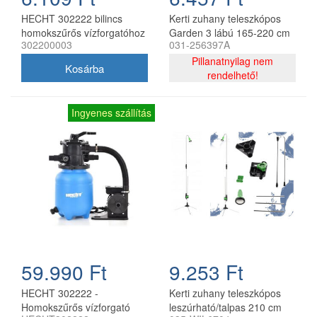
HECHT 302222 bilincs
Kerti zuhany teleszkópos
homokszűrős vízforgatóhoz
Garden 3 lábú 165-220 cm
302200003
031-256397A
ST
Pillanatnyilag nem
rendelhető!
Ingyenes szállítás
59.990 Ft
9.253 Ft
HECHT 302222 -
Kerti zuhany teleszkópos
Homokszűrős vízforgató
leszúrható/talpas 210 cm