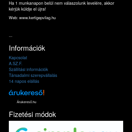
Ha 1 munkanapon belül nem válaszolunk levelére, akkor
kérjük küldje el újra!
Web: www.kertigepvilag.hu
...
Információk
Kapcsolat
A.SZ.F.
Szállítási információk
Társadalmi szerepvállalás
14 napos elállás
Árukereső.hu
Fizetési módok