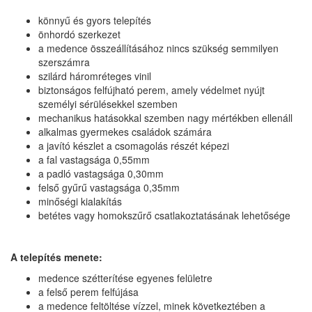
könnyű és gyors telepítés
önhordó szerkezet
a medence összeállításához nincs szükség semmilyen
szerszámra
szilárd háromréteges vinil
biztonságos felfújható perem, amely védelmet nyújt
személyi sérülésekkel szemben
mechanikus hatásokkal szemben nagy mértékben ellenáll
alkalmas gyermekes családok számára
a javító készlet a csomagolás részét képezi
a fal vastagsága 0,55mm
a padló vastagsága 0,30mm
felső gyűrű vastagsága 0,35mm
minőségi kialakítás
betétes vagy homokszűrő csatlakoztatásának lehetősége
A telepítés menete:
medence szétterítése egyenes felületre
a felső perem felfújása
a medence feltöltése vízzel, minek következtében a