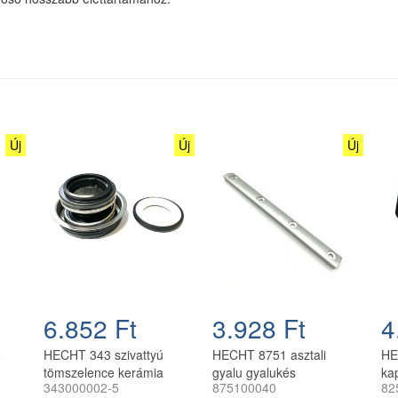
Új
Új
Új
6.852 Ft
3.928 Ft
4
ó
HECHT 343 szivattyú
HECHT 8751 asztali
HE
tömszelence kerámia
gyalu gyalukés
ka
343000002-5
875100040
82
gyűrűvel 40x18,8x23 mm
ellendarab, rögítőlap