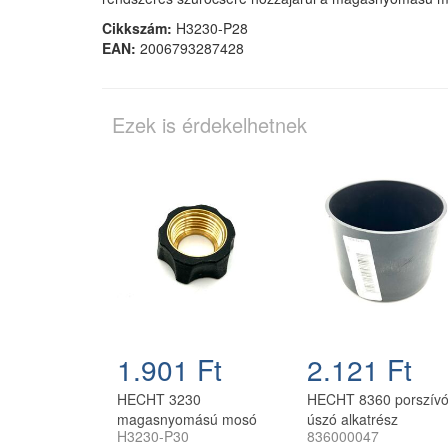
Cikkszám:
H3230-P28
EAN:
2006793287428
Ezek is érdekelhetnek
1.901 Ft
2.121 Ft
HECHT 3230
HECHT 8360 porszív
magasnyomású mosó
úszó alkatrész
H3230-P30
836000047
rögzítőanya H3230-P30