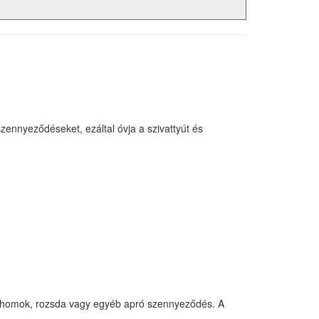
nnyeződéseket, ezáltal óvja a szivattyút és
hat homok, rozsda vagy egyéb apró szennyeződés. A