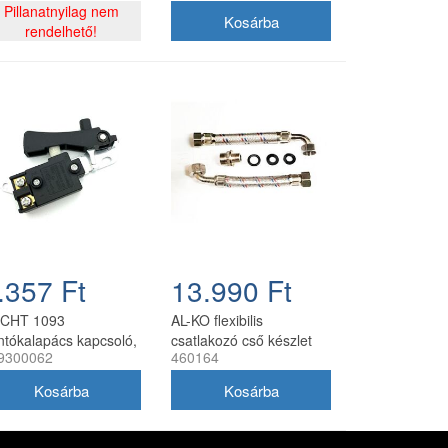
Pillanatnyilag nem
rendelhető!
.357 Ft
13.990 Ft
CHT 1093
AL-KO flexibilis
ntókalapács kapcsoló,
csatlakozó cső készlet
9300062
460164
9300062
házi vízműhöz 460164
erealkatrész