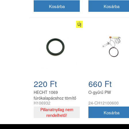
Új
220 Ft
660 Ft
HECHT 1069
O-gyűrű PW
fúrókalapácshoz tömítő
H106932
24-CH12100600
gyűrű 22x3 mm
H106932
Pillanatnyilag nem
rendelhető!