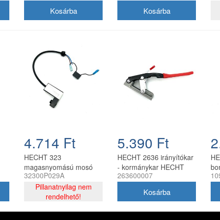
4.714 Ft
5.390 Ft
2
HECHT 323
HECHT 2636 irányítókar
HE
magasnyomású mosó
- kormánykar HECHT
bo
32300P029A
263600007
10
mikrokapcsoló modul
benzinmotoros
10
Pillanatnyilag nem
szállítóhoz
cs
rendelhető!