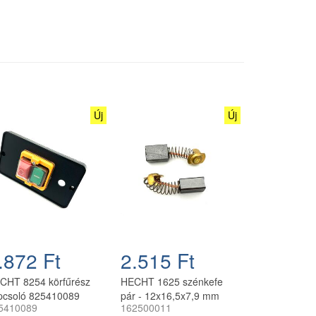
Új
Új
.872 Ft
2.515 Ft
CHT 8254 körfűrész
HECHT 1625 szénkefe
pcsoló 825410089
pár - 12x16,5x7,9 mm
5410089
162500011