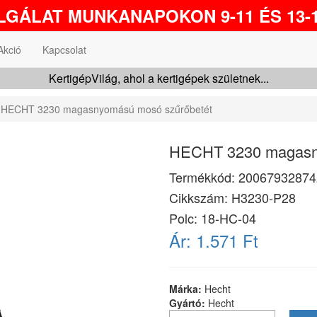
GÁLAT MUNKANAPOKON 9-11 ÉS 13-1
Akció
Kapcsolat
KertigépVilág, ahol a kertigépek születnek...
HECHT 3230 magasnyomású mosó szűrőbetét
HECHT 3230 magasn
Termékkód:
20067932874
Cikkszám:
H3230-P28
Polc: 18-HC-04
Ár:
1.571 Ft
Márka:
Hecht
Gyártó:
Hecht