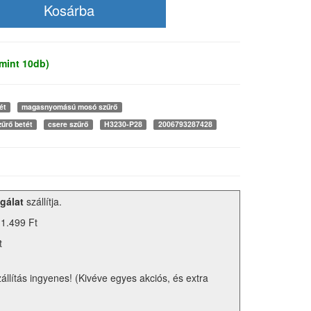
mint 10db)
ét
magasnyomású mosó szűrő
zűrő betét
csere szűrő
H3230-P28
2006793287428
gálat
szállítja.
 1.499 Ft
t
zállítás ingyenes! (Kivéve egyes akciós, és extra