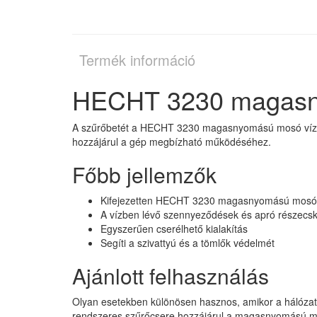
Termék információ
HECHT 3230 magasn
A szűrőbetét a HECHT 3230 magasnyomású mosó vízszűr
hozzájárul a gép megbízható működéséhez.
Főbb jellemzők
Kifejezetten HECHT 3230 magasnyomású mosó
A vízben lévő szennyeződések és apró részecsk
Egyszerűen cserélhető kialakítás
Segíti a szivattyú és a tömlők védelmét
Ajánlott felhasználás
Olyan esetekben különösen hasznos, amikor a hálózati 
rendszeres szűrőcsere hozzájárul a magasnyomású m