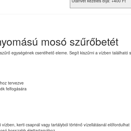
Utánvét kezelés díja: +400 Ft
yomású mosó szűrőbetét
ő egységének cserélhető eleme. Segít kiszűrni a vízben található sze
hoz tervezve
ék felfogására
vízben, kerti csapnál vagy tartályból történő vízellátásnál előfordul
osó hosszabb élettartamához.