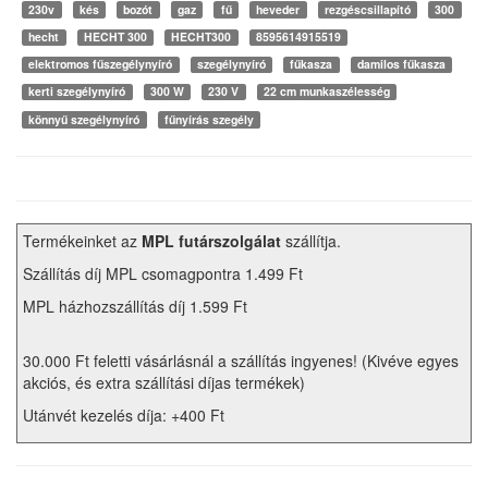
230v
kés
bozót
gaz
fű
heveder
rezgéscsillapító
300
hecht
HECHT 300
HECHT300
8595614915519
elektromos fűszegélynyíró
szegélynyíró
fűkasza
damilos fűkasza
kerti szegélynyíró
300 W
230 V
22 cm munkaszélesség
könnyű szegélynyíró
fűnyírás szegély
Termékeinket az
MPL futárszolgálat
szállítja.
Szállítás díj MPL csomagpontra 1.499 Ft
MPL házhozszállítás díj 1.599 Ft
30.000 Ft feletti vásárlásnál a szállítás ingyenes! (Kivéve egyes
akciós, és extra szállítási díjas termékek)
Utánvét kezelés díja: +400 Ft