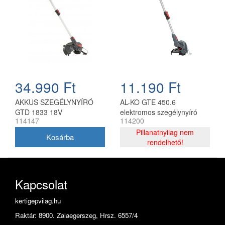
34.990 Ft
11.190 Ft
AKKUS SZEGÉLYNYÍRÓ
AL-KO GTE 450.6
GTD 1833 18V
elektromos szegélynyíró
114147
114200
450 W 25 cm
Pillanatnyilag nem
rendelhető!
Kapcsolat
kertigepvilag.hu
Raktár: 8900. Zalaegerszeg, Hrsz. 6557/4