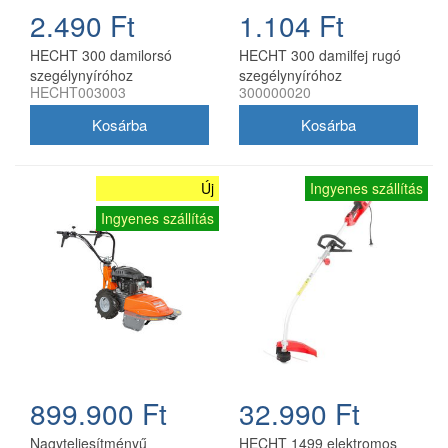
2.490 Ft
1.104 Ft
HECHT 300 damilorsó
HECHT 300 damilfej rugó
szegélynyíróhoz
szegélynyíróhoz
HECHT003003
300000020
Új
Ingyenes szállítás
Ingyenes szállítás
899.900 Ft
32.990 Ft
Nagyteljesítményű
HECHT 1499 elektromos