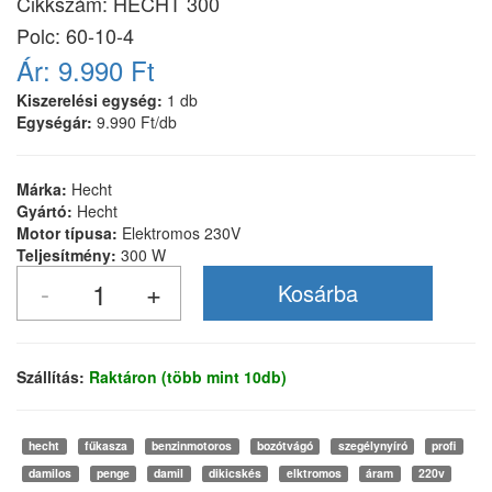
Cikkszám:
HECHT 300
Polc: 60-10-4
Ár:
9.990 Ft
Kiszerelési egység:
1 db
Egységár:
9.990 Ft/db
Márka:
Hecht
Gyártó:
Hecht
Motor típusa:
Elektromos 230V
Teljesítmény:
300 W
Szállítás:
Raktáron (több mint 10db)
hecht
fűkasza
benzinmotoros
bozótvágó
szegélynyíró
profi
damilos
penge
damil
dikicskés
elktromos
áram
220v