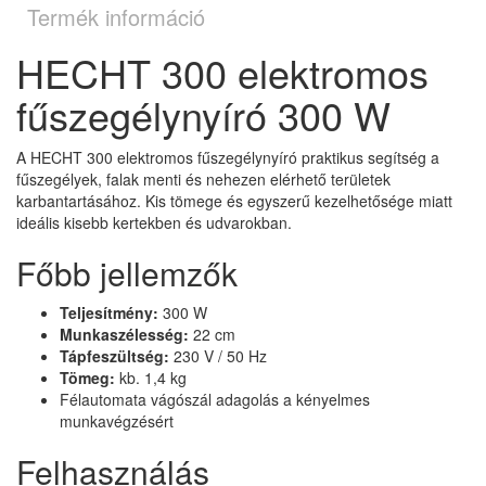
Termék információ
HECHT 300 elektromos
fűszegélynyíró 300 W
A HECHT 300 elektromos fűszegélynyíró praktikus segítség a
fűszegélyek, falak menti és nehezen elérhető területek
karbantartásához. Kis tömege és egyszerű kezelhetősége miatt
ideális kisebb kertekben és udvarokban.
Főbb jellemzők
Teljesítmény:
300 W
Munkaszélesség:
22 cm
Tápfeszültség:
230 V / 50 Hz
Tömeg:
kb. 1,4 kg
Félautomata vágószál adagolás a kényelmes
munkavégzésért
Felhasználás