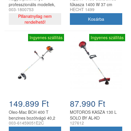
professzionális modellek,
fűkasza 1400 W 37 cm
003-1800753
HECHT 1499
olyan földművelők számára
munkaszélességgel
tervezve, akik nehéz és
Pillanatnyilag nem
állandó munkát végeznek.
rendelhető!
Olyan zöldterület
karbantartók számára is
Ingyenes szállítás
Ingyenes szállítás
ideálisak, akik sűrű
növényzeten dolgoznak,
földre szórt nyesedékkel.
Burkolat: acél
Hengerűrtartalom: 225 ccm
Motor: RATO RV 225
Sebesség: 2,6 - 3,3 km/h 2
előre + 1 hátra
Vágásszélesség: 52 cm
Vágásmagasság beállítás: 2
állás, távtartókkal
149.899 Ft
87.990 Ft
Vágásmagasság: 52-75 mm
Súly: 75 kg
Oleo-Mac BCH 400 T
MOTOROS KASZA 130 L
benzines bozótvágó 40,2
SOLO BY AL-KO
003-61459051E2C
127612
ccm 1,5 kW