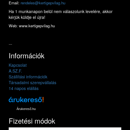
Email:
rendeles@kertigepvilag.hu
Ha 1 munkanapon belül nem válaszolunk levelére, akkor
kérjük küldje el újra!
Web: www.kertigepvilag.hu
...
Információk
Kapcsolat
A.SZ.F.
Szállítási információk
Társadalmi szerepvállalás
14 napos elállás
Árukereső.hu
Fizetési módok