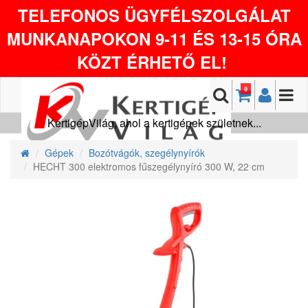
TELEFONOS ÜGYFÉLSZOLGÁLAT
MUNKANAPOKON 9-11 ÉS 13-15 ÓRA
KÖZT ÉRHETŐ EL!
0
KertigépVilág, ahol a kertigépek születnek...
Gépek
Bozótvágók, szegélynyírók
HECHT 300 elektromos fűszegélynyíró 300 W, 22 cm