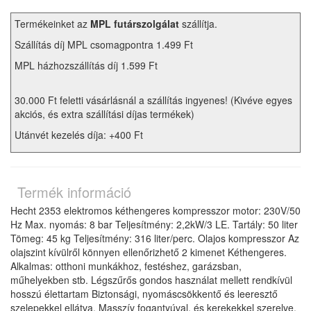
Termékeinket az
MPL futárszolgálat
szállítja.
Szállítás díj MPL csomagpontra 1.499 Ft
MPL házhozszállítás díj 1.599 Ft
30.000 Ft feletti vásárlásnál a szállítás ingyenes! (Kivéve egyes
akciós, és extra szállítási díjas termékek)
Utánvét kezelés díja: +400 Ft
Termék információ
Hecht 2353 elektromos kéthengeres kompresszor motor: 230V/50
Hz Max. nyomás: 8 bar Teljesítmény: 2,2kW/3 LE. Tartály: 50 liter
Tömeg: 45 kg Teljesítmény: 316 liter/perc. Olajos kompresszor Az
olajszint kívülről könnyen ellenőrizhető 2 kimenet Kéthengeres.
Alkalmas: otthoni munkákhoz, festéshez, garázsban,
műhelyekben stb. Légszűrős gondos használat mellett rendkívül
hosszú élettartam Biztonsági, nyomáscsökkentő és leeresztő
szelepekkel ellátva. Masszív fogantyúval, és kerekekkel szerelve.