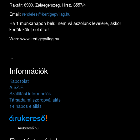
Raktár: 8900. Zalaegerszeg, Hrsz. 6557/4
Email:
rendeles@kertigepvilag.hu
Ha 1 munkanapon belül nem válaszolunk levelére, akkor
kérjük küldje el újra!
Web: www.kertigepvilag.hu
...
Információk
Kapcsolat
A.SZ.F.
Szállítási információk
Társadalmi szerepvállalás
14 napos elállás
Árukereső.hu