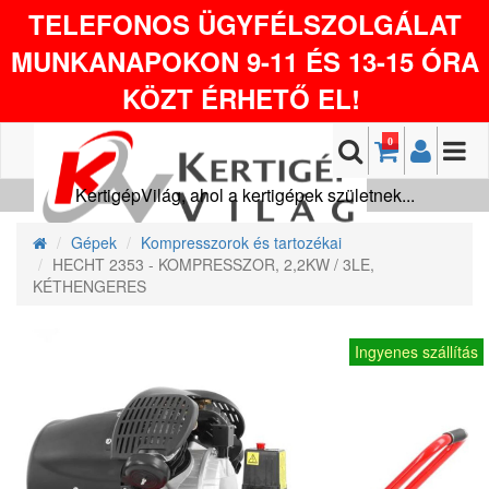
TELEFONOS ÜGYFÉLSZOLGÁLAT
MUNKANAPOKON 9-11 ÉS 13-15 ÓRA
KÖZT ÉRHETŐ EL!
0
KertigépVilág, ahol a kertigépek születnek...
Gépek
Kompresszorok és tartozékai
HECHT 2353 - KOMPRESSZOR, 2,2KW / 3LE,
KÉTHENGERES
Ingyenes szállítás