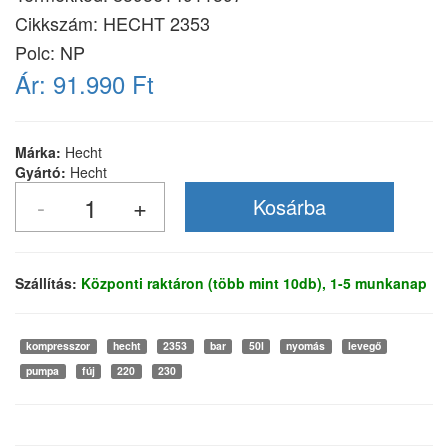
Cikkszám:
HECHT 2353
Polc: NP
Ár:
91.990 Ft
Márka:
Hecht
Gyártó:
Hecht
Szállítás:
Központi raktáron (több mint 10db), 1-5 munkanap
kompresszor
hecht
2353
bar
50l
nyomás
levegő
pumpa
fúj
220
230