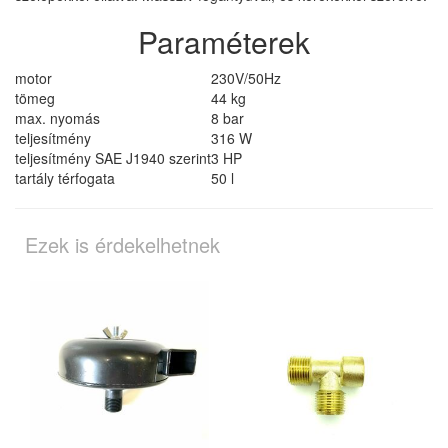
Paraméterek
motor
230V/50Hz
tömeg
44 kg
max. nyomás
8 bar
teljesítmény
316 W
teljesítmény SAE J1940 szerint
3 HP
tartály térfogata
50 l
Ezek is érdekelhetnek