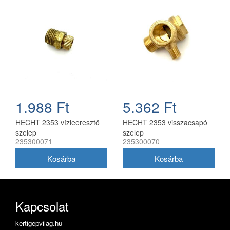
1.988 Ft
5.362 Ft
HECHT 2353 vízleeresztő
HECHT 2353 visszacsapó
szelep
szelep
235300071
235300070
Kapcsolat
kertigepvilag.hu