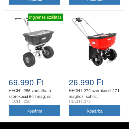
Ingyenes szállítás
69.990 Ft
26.990 Ft
HECHT 256 vontatható
HECHT 270 szórókocsi 27 l
szórókocsi 60 l mag, só,
maghoz, sóhoz,
HECHT 256
HECHT 270
műtrágya kijuttatásához
műtrágyához