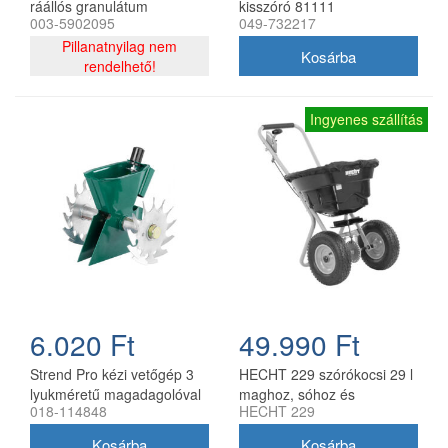
ráállós granulátum
kisszóró 81111
003-5902095
049-732217
szórógép
Pillanatnyilag nem
rendelhető!
Ingyenes szállítás
6.020 Ft
49.990 Ft
Strend Pro kézi vetőgép 3
HECHT 229 szórókocsi 29 l
lyukméretű magadagolóval
maghoz, sóhoz és
018-114848
HECHT 229
(1,5 - 3,5 - 5 mm) nyél
műtrágyához
nélkül