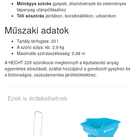
Műtrágya szórás
gyepek, dísznövények és veteményes
tápanyag-utánpótlásához
Téli sószórás
járdákon, kocsibeállókon, udvarokon
Műszaki adatok
Tartály térfogata: 20 l
A szóró súlya: kb. 2,9 kg
Maximális szórásszélesség: 0,48 m
A HECHT 220 szórókocsi megkönnyíti a kijuttatandó anyag
egyenletes elosztását, ezáltal hozzájárul a gondozott gyephez és
a biztonságos, csúszásmentes járófelületekhez.
Ezek is érdekelhetnek