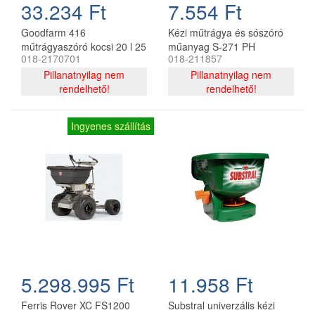
33.234 Ft
7.554 Ft
Goodfarm 416
Kézi műtrágya és sószóró
műtrágyaszóró kocsi 20 l 25
műanyag S-271 PH
018-2170701
018-211857
kg teherbírás
Pillanatnyilag nem
Pillanatnyilag nem
rendelhető!
rendelhető!
Ingyenes szállítás
5.298.995 Ft
11.958 Ft
Ferris Rover XC FS1200
Substral univerzális kézi