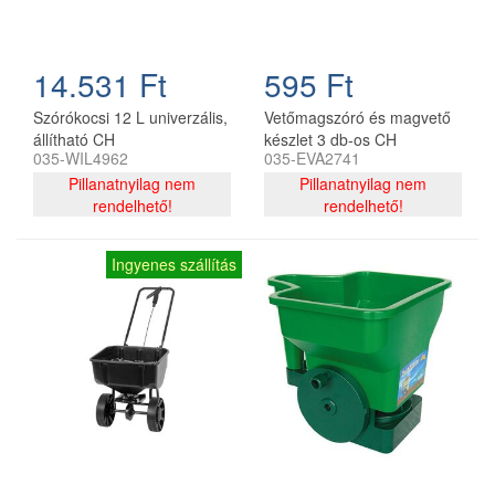
14.531 Ft
595 Ft
Szórókocsi 12 L univerzális,
Vetőmagszóró és magvető
állítható CH
készlet 3 db-os CH
035-WIL4962
035-EVA2741
Pillanatnyilag nem
Pillanatnyilag nem
rendelhető!
rendelhető!
Ingyenes szállítás