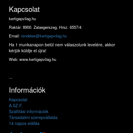
Kapcsolat
kertigepvilag.hu
Raktár: 8900. Zalaegerszeg, Hrsz. 6557/4
Email:
rendeles@kertigepvilag.hu
Ha 1 munkanapon belül nem válaszolunk levelére, akkor
kérjük küldje el újra!
Web: www.kertigepvilag.hu
...
Információk
Kapcsolat
A.SZ.F.
Szállítási információk
Társadalmi szerepvállalás
14 napos elállás