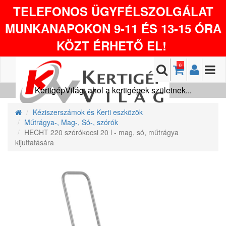
TELEFONOS ÜGYFÉLSZOLGÁLAT
MUNKANAPOKON 9-11 ÉS 13-15 ÓRA
KÖZT ÉRHETŐ EL!
0
KertigépVilág, ahol a kertigépek születnek...
Kéziszerszámok és Kerti eszközök
Műtrágya-, Mag-, Só-, szórók
HECHT 220 szórókocsi 20 l - mag, só, műtrágya
kijuttatására