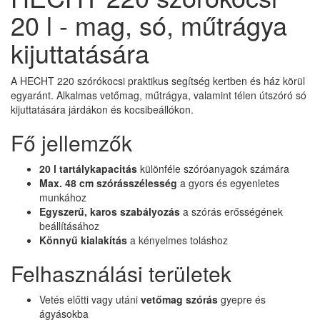
20 l - mag, só, műtrágya
kijuttatására
A HECHT 220 szórókocsi praktikus segítség kertben és ház körül
egyaránt. Alkalmas vetőmag, műtrágya, valamint télen útszóró só
kijuttatására járdákon és kocsibeállókon.
Fő jellemzők
20 l tartálykapacitás
különféle szóróanyagok számára
Max. 48 cm szórásszélesség
a gyors és egyenletes
munkához
Egyszerű, karos szabályozás
a szórás erősségének
beállításához
Könnyű kialakítás
a kényelmes toláshoz
Felhasználási területek
Vetés előtti vagy utáni
vetőmag szórás
gyepre és
ágyásokba