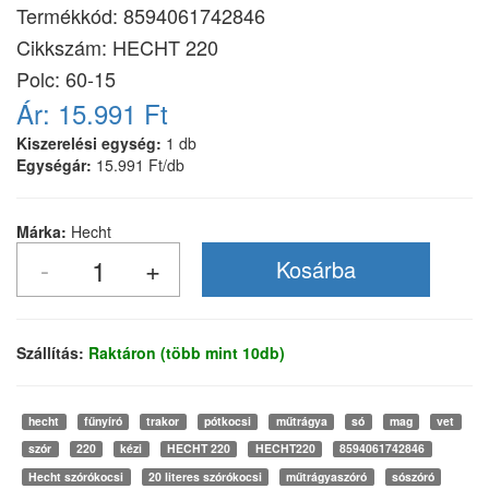
Termékkód:
8594061742846
Cikkszám:
HECHT 220
Polc: 60-15
Ár:
15.991 Ft
Kiszerelési egység:
1 db
Egységár:
15.991 Ft/db
Márka:
Hecht
Szállítás:
Raktáron (több mint 10db)
hecht
fűnyíró
trakor
pótkocsi
műtrágya
só
mag
vet
szór
220
kézi
HECHT 220
HECHT220
8594061742846
Hecht szórókocsi
20 literes szórókocsi
műtrágyaszóró
sószóró