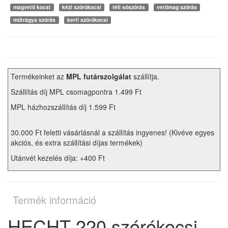
magvető kocsi
kézi szórókocsi
téli sószórás
vetőmag szórás
műtrágya szórás
kerti szórókocsi
Termékeinket az
MPL futárszolgálat
szállítja.
Szállítás díj MPL csomagpontra 1.499 Ft
MPL házhozszállítás díj 1.599 Ft
30.000 Ft feletti vásárlásnál a szállítás ingyenes! (Kivéve egyes
akciós, és extra szállítási díjas termékek)
Utánvét kezelés díja: +400 Ft
Termék információ
HECHT 220 szórókocsi