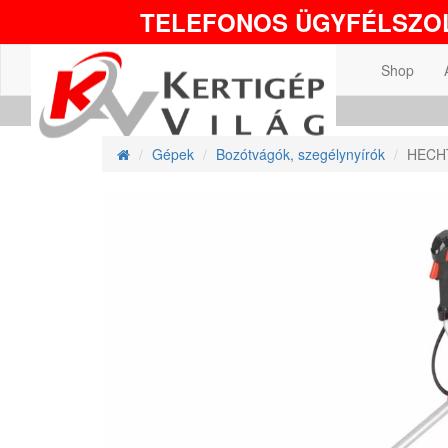
TELEFONOS ÜGYFÉLSZOL
Shop
Gépek
Bozótvágók, szegélynyírók
HECHT