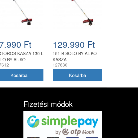
7.990 Ft
129.990 Ft
TOROS KASZA 130 L
151 B SOLO BY AL-KO
LO BY AL-KO
KASZA
7612
127830
Fizetési módok