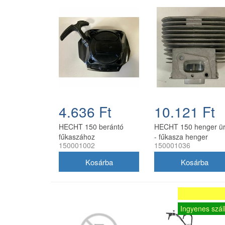
4.636 Ft
10.121 Ft
HECHT 150 berántó
HECHT 150 henger ü
fűkaszához
- fűkasza henger
150001002
150001036
Ingyenes száll