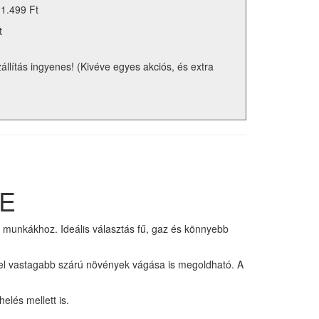
 1.499 Ft
t
zállítás ingyenes! (Kivéve egyes akciós, és extra
LE
i munkákhoz. Ideális választás fű, gaz és könnyebb
vel vastagabb szárú növények vágása is megoldható. A
elés mellett is.