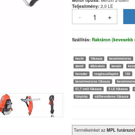
Motor típusa:
Benzin 2-ütem
Teljesítmény:
2,0 LE
Szállítás:
Raktáron (kevesebb 
hecht
fűkasza
benzinmotoros
damil
dikicskés
benzin
keve
heveder
rezgéscsillapító
150
benzinmotoros fűkasza
benzinmoto
51,7 cm3 fűkasza
2 LE fűkasza
fűnyírás
vállhevederes fűkasza
Termékeinket az
MPL futárszol