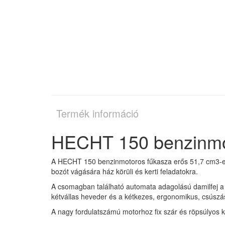
Termék információ
HECHT 150 benzinmot
A HECHT 150 benzinmotoros fűkasza erős 51,7 cm3-es, 2
bozót vágására ház körüli és kerti feladatokra.
A csomagban található automata adagolású damilfej a
kétvállas heveder és a kétkezes, ergonomikus, csúszás
A nagy fordulatszámú motorhoz fix szár és röpsúlyos kup