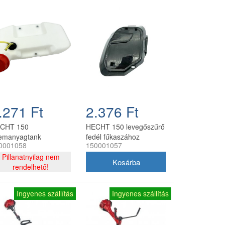
.271 Ft
2.376 Ft
CHT 150
HECHT 150 levegőszűrő
emanyagtank
fedél fűkaszához
0001058
150001057
kaszához
Pillanatnyilag nem
rendelhető!
Ingyenes szállítás
Ingyenes szállítás