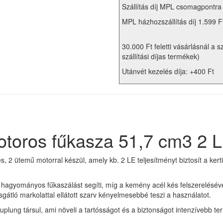
Szállítás díj MPL csomagpontra
MPL házhozszállítás díj 1.599 F
30.000 Ft feletti vásárlásnál a s
szállítási díjas termékek)
Utánvét kezelés díja: +400 Ft
oros fűkasza 51,7 cm3 2 
 ütemű motorral készül, amely kb. 2 LE teljesítményt biztosít a kert
 hagyományos fűkaszálást segíti, míg a kemény acél kés felszerelésé
gátló markolattal ellátott szarv kényelmesebbé teszi a használatot.
lung társul, ami növeli a tartósságot és a biztonságot intenzívebb terh