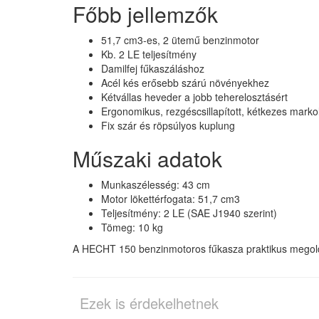
Főbb jellemzők
51,7 cm3-es, 2 ütemű benzinmotor
Kb. 2 LE teljesítmény
Damilfej fűkaszáláshoz
Acél kés erősebb szárú növényekhez
Kétvállas heveder a jobb teherelosztásért
Ergonomikus, rezgéscsillapított, kétkezes marko
Fix szár és röpsúlyos kuplung
Műszaki adatok
Munkaszélesség: 43 cm
Motor lökettérfogata: 51,7 cm3
Teljesítmény: 2 LE (SAE J1940 szerint)
Tömeg: 10 kg
A HECHT 150 benzinmotoros fűkasza praktikus megoldá
Ezek is érdekelhetnek