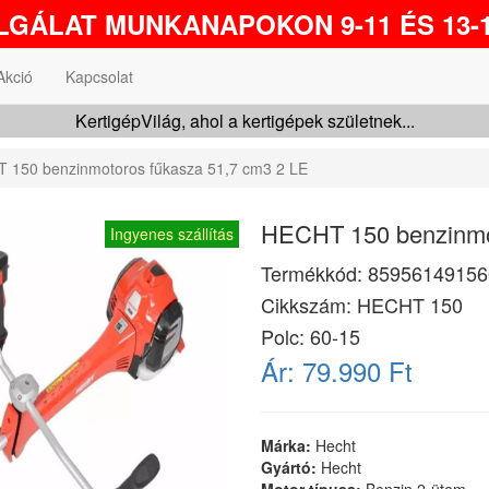
GÁLAT MUNKANAPOKON 9-11 ÉS 13-1
Akció
Kapcsolat
KertigépVilág, ahol a kertigépek születnek...
 150 benzinmotoros fűkasza 51,7 cm3 2 LE
HECHT 150 benzinmot
Ingyenes szállítás
Termékkód:
85956149156
Cikkszám:
HECHT 150
Polc: 60-15
Ár:
79.990 Ft
Márka:
Hecht
Gyártó:
Hecht