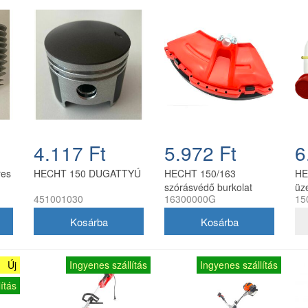
4.117 Ft
5.972 Ft
6
res
HECHT 150 DUGATTYÚ
HECHT 150/163
HE
szórásvédő burkolat
üz
451001030
16300000G
15
fű
Új
Ingyenes szállítás
Ingyenes szállítás
ítás