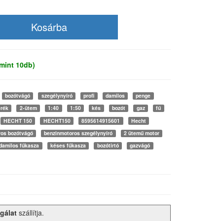
mint 10db)
bozótvágó
szegélynyíró
profi
damilos
penge
rék
2-ütem
1:40
1:50
kés
bozót
gaz
fű
HECHT 150
HECHT150
8595614915601
Hecht
ros bozótvágó
benzinmotoros szegélynyíró
2 ütemű motor
damilos fűkasza
késes fűkasza
bozótirtó
gazvágó
gálat
szállítja.