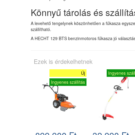
Könnyű tárolás és szállítá
A levehető tengelynek köszönhetően a fűkasza egysze
szállítható.
A HECHT 129 BTS benzinmotoros fűkasza jó választás, 
Ezek is érdekelhetnek
Új
Ingyenes száll
Ingyenes szállítás
899.900 Ft
32.990 Ft