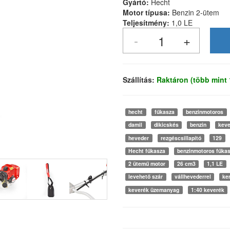
Gyártó:
Hecht
Motor típusa:
Benzin 2-ütem
Teljesítmény:
1,0 LE
Szállítás:
Raktáron (több mint
hecht
fűkasza
benzinmotoros
damil
dikicskés
benzin
keve
heveder
rezgéscsillapító
129
Hecht fűkasza
benzinmotoros fűka
2 ütemű motor
26 cm3
1,1 LE
levehető szár
vállhevederrel
ke
keverék üzemanyag
1:40 keverék