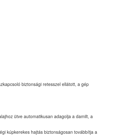
kapcsoló biztonsági retesszel ellátott, a gép
alajhoz ütve automatikusan adagolja a damilt, a
gi kúpkerekes hajtás biztonságosan továbbítja a