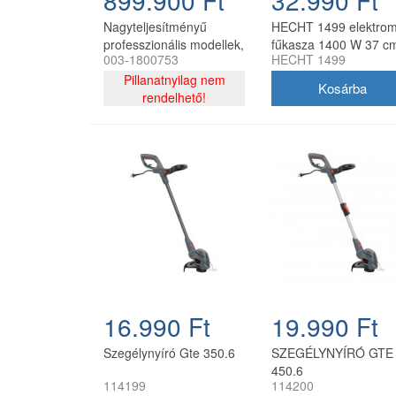
Nagyteljesítményű
HECHT 1499 elektro
professzionális modellek,
fűkasza 1400 W 37 c
003-1800753
HECHT 1499
olyan földművelők
munkaszélességgel
számára tervezve, akik
Pillanatnyilag nem
nehéz és állandó munkát
rendelhető!
végeznek. Olyan
zöldterület karbantartók
számára is ideálisak,
akik sűrű növényzeten
dolgoznak, földre szórt
nyesedékkel. Burkolat:
acél Hengerűrtartalom:
225 ccm Motor: RATO
RV 225 Sebesség: 2,6 -
3,3 km/h 2 előre + 1
hátra Vágásszélesség:
52 cm Vágásmagasság
16.990 Ft
19.990 Ft
beállítás: 2 állás,
távtartókkal
Szegélynyíró Gte 350.6
SZEGÉLYNYÍRÓ GTE
Vágásmagasság: 52-75
450.6
mm Súly: 75 kg
114199
114200