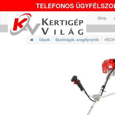
TELEFONOS ÜGYFÉLSZOL
Shop
Gépek
Bozótvágók, szegélynyírók
HECHT