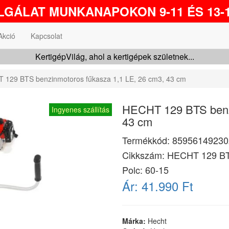
GÁLAT MUNKANAPOKON 9-11 ÉS 13-1
Akció
Kapcsolat
KertigépVilág, ahol a kertigépek születnek...
 129 BTS benzinmotoros fűkasza 1,1 LE, 26 cm3, 43 cm
HECHT 129 BTS benzi
Ingyenes szállítás
43 cm
Termékkód:
85956149230
Cikkszám:
HECHT 129 B
Polc: 60-15
Ár:
41.990 Ft
Márka:
Hecht