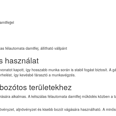
milfejjel
 félautomata damilfej, állítható vállpánt
s használat
atot kapott, így hosszabb munka során is stabil fogást biztosít. A gáz
terhelést, így kevésbé fárasztó a munkavégzés.
bozótos területekhez
nyírására alkalmas. A kétszálas félautomata damilfej működés közben a t
vényzet, aljnövényzet és kisebb bozót vágására használható. A minősé