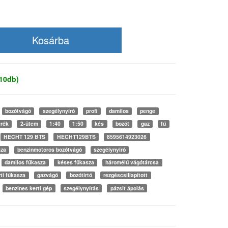
 10db)
bozótvágó
szegélynyíró
profi
damilos
penge
rék
2-ütem
1:40
1:50
kés
bozót
gaz
fű
HECHT 129 BTS
HECHT129BTS
8595614923026
sza
benzinmotoros bozótvágó
szegélynyíró
damilos fűkasza
késes fűkasza
háromélű vágótárcsa
rti fűkasza
gazvágó
bozótirtó
rezgéscsillapított
benzines kerti gép
szegélynyírás
pázsit ápolás