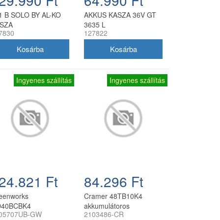
1 B SOLO BY AL-KO
AKKUS KASZA 36V GT
SZA
3635 L
7830
127822
Ingyenes szállítás
Ingyenes szállítás
24.821 Ft
84.296 Ft
eenworks
Cramer 48TB10K4
40BCBK4
akkumulátoros
05707UB-GW
2103486-CR
kumulátoros
bozótvágó 48V kerékpár