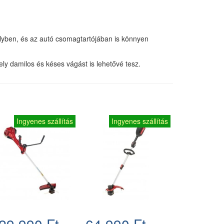
lyben, és az autó csomagtartójában is könnyen
y damilos és késes vágást is lehetővé tesz.
Ingyenes szállítás
Ingyenes szállítás
29.990 Ft
64.990 Ft