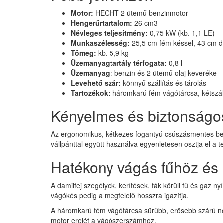
Motor:
HECHT 2 ütemű benzinmotor
Hengerűrtartalom:
26 cm3
Névleges teljesítmény:
0,75 kW (kb. 1,1 LE)
Munkaszélesség:
25,5 cm fém késsel, 43 cm da
Tömeg:
kb. 5,9 kg
Üzemanyagtartály térfogata:
0,8 l
Üzemanyag:
benzin és 2 ütemű olaj keveréke
Levehető szár:
könnyű szállítás és tárolás
Tartozékok:
háromkarú fém vágótárcsa, kétszálas
Kényelmes és biztonságo
Az ergonomikus, kétkezes fogantyú csúszásmentes bevon
vállpánttal együtt használva egyenletesen osztja el a 
Hatékony vágás fűhöz és 
A damilfej szegélyek, kerítések, fák körüli fű és gaz 
vágókés pedig a megfelelő hosszra igazítja.
A háromkarú fém vágótárcsa sűrűbb, erősebb szárú nö
motor erejét a vágószerszámhoz.