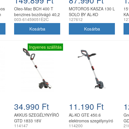
mos
Oleo-Mac BCH 400 T
MOTOROS KASZA 130 L
15
m
benzines bozótvágó 40,2
SOLO BY AL-KO
KA
003-61459051E2C
127612
12
ccm 1,5 kW
Ingyenes szállítás
34.990 Ft
11.190 Ft
1
AKKUS SZEGÉLYNYÍRÓ
AL-KO GTE 450.6
Gr
GTD 1833 18V
elektromos szegélynyíró
GD
114147
114200
21
450 W 25 cm
ak