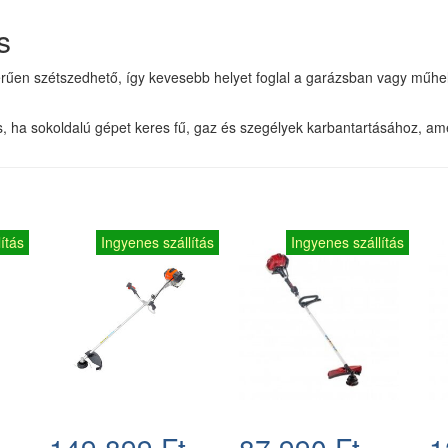
s
rűen szétszedhető, így kevesebb helyet foglal a garázsban vagy műhe
ha sokoldalú gépet keres fű, gaz és szegélyek karbantartásához, amel
ítás
Ingyenes szállítás
Ingyenes szállítás
149.899 Ft
87.990 Ft
1