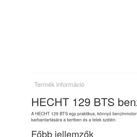
Termék információ
HECHT 129 BTS benz
A HECHT 129 BTS egy praktikus, könnyű benzinmotoros f
karbantartására a kertben és a telek szélén.
Főbb jellemzők