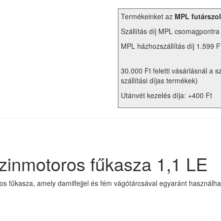
Termékeinket az
MPL futárszol
Szállítás díj MPL csomagpontra
MPL házhozszállítás díj 1.599 F
30.000 Ft feletti vásárlásnál a s
szállítási díjas termékek)
Utánvét kezelés díja: +400 Ft
inmotoros fűkasza 1,1 LE
űkasza, amely damilfejjel és fém vágótárcsával egyaránt használható.